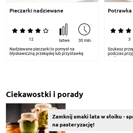
Pieczarki nadziewane
Potrawka 
12
3
łatwe
30 min.
Nadziewane pieczarki to pomysł na
Szukasz prze
błyskawiczną przekąskę lub przystawkę.
podczas przyj
Idealnie sprawdzi się na...
do filmu? Zna.
Ciekawostki i porady
Zamknij smaki lata w słoiku - 
na pasteryzację!