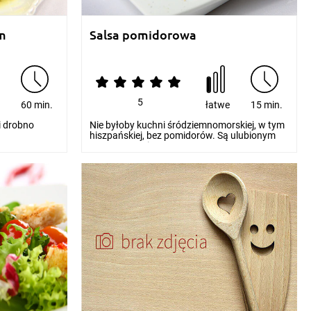
m
Salsa pomidorowa
5
e
60 min.
łatwe
15 min.
i drobno
Nie byłoby kuchni śródziemnomorskiej, w tym
hiszpańskiej, bez pomidorów. Są ulubionym
warzywem mi...