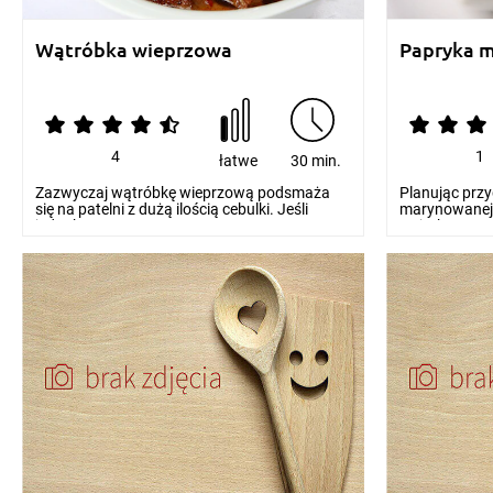
Wątróbka wieprzowa
Papryka 
4
1
łatwe
30 min.
Zazwyczaj wątróbkę wieprzową podsmaża
Planując prz
się na patelni z dużą ilością cebulki. Jeśli
marynowanej 
jednak masz oc...
wyjątkowego 