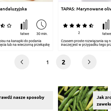
andaluzyjska
TAPAS: Marynowane oli
2
łatwe
30 min.
łatw
pisu na kanapki do podania
Czasem proste rozwiązania są na
ęcia lub na wieczorną przekąskę
inaczej jest w przypadku tego pr
..
Marynowane ol...
2
1
sprawdź nasze sposoby
Jak zr
zawek