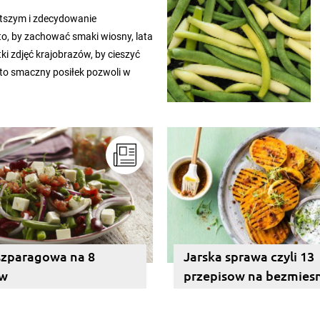
stszym i zdecydowanie
, by zachować smaki wiosny, lata
etki zdjęć krajobrazów, by cieszyć
 to smaczny posiłek pozwoli w
ych miesięcy. Przygotowanie
ą musi obejmować patenty, które
etworów.
szparagowa na 8
Jarska sprawa czyli 13
ów
przepisow na bezmies
z grilla