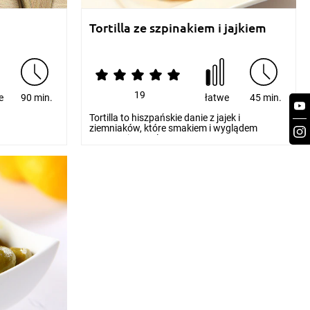
Tortilla ze szpinakiem i jajkiem
19
e
90 min.
łatwe
45 min.
Tortilla to hiszpańskie danie z jajek i
ziemniaków, które smakiem i wyglądem
przypomina omlet. Mo...