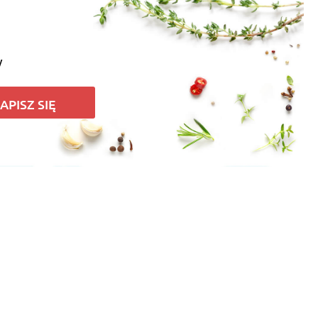
y
APISZ SIĘ