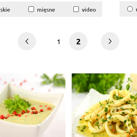
skie
mięsne
video
2
1