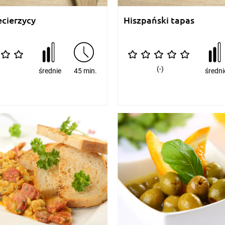
ecierzycy
Hiszpański tapas
(-)
średnie
45 min.
średni