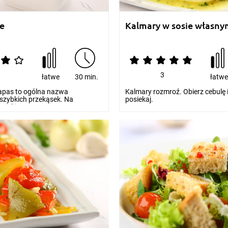
de
Kalmary w sosie własny
3
łatwe
30 min.
łatw
Tapas to ogólna nazwa
Kalmary rozmroź. Obierz cebulę 
 szybkich przekąsek. Na
posiekaj.
ryjskim znane...