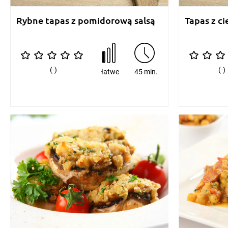
Rybne tapas z pomidorową salsą
Tapas z ci
(-)
(-)
łatwe
45 min.