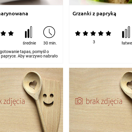
marynowana
Grzanki z papryką
3
średnie
30 min.
łatw
ygotowanie tapas, pomyśl o
papryce. Aby warzywo nabrało
smaku...