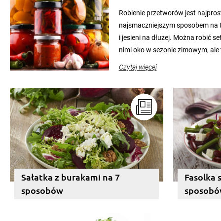
Robienie przetworów jest najpro
najsmaczniejszym sposobem na to
i jesieni na dłużej. Można robić s
nimi oko w sezonie zimowym, ale
pełni poczuć atmosferę cieplejsz
Czytaj więcej
słoików ze smakowitą zawartości
pozwolą zachować świeżość prz
Sałatka z burakami na 7
Fasolka 
sposobów
sposob