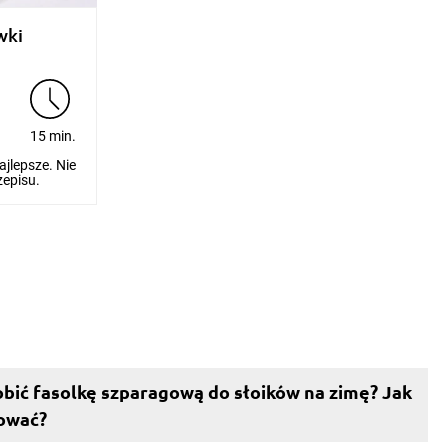
wki
e
15 min.
jlepsze. Nie
zepisu.
obić fasolkę szparagową do słoików na zimę? Jak
ować?