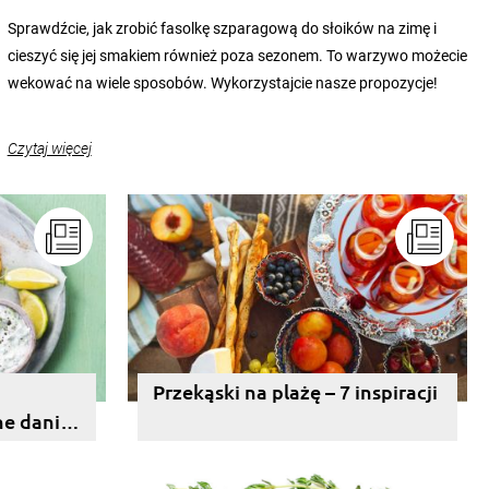
Sprawdźcie, jak zrobić fasolkę szparagową do słoików na zimę i
cieszyć się jej smakiem również poza sezonem. To warzywo możecie
wekować na wiele sposobów. Wykorzystajcie nasze propozycje!
Czytaj więcej
Przekąski na plażę – 7 inspiracji
ne dania