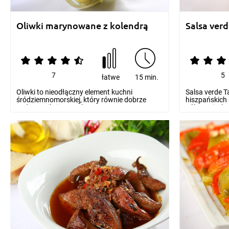
Oliwki marynowane z kolendrą
Salsa ver
7
5
łatwe
15 min.
Oliwki to nieodłączny element kuchni
Salsa verde 
śródziemnomorskiej, który równie dobrze
hiszpańskich
zadomowił się na pol...
półwyspie Ibe