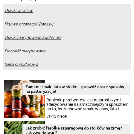
Oliwki w cieście
Figowe grzaneczki (tapasy)
Oliwki marynowane z kolendrą
Pieczarki marynowane
Salsa pomidorowa
Zamknij smaki lata w słoiku - sprawdź nasze sposoby
na pasteryzację!
Robienie przetworów jest najprostszym i
zdecydowanie najsmaczniejszym sposobem
na to, by zachować smaki wiosny, lata i
jesieni na dłużej. Można robić setki zdjęć
Czytaj więcej
krajobrazów, by cieszyć nimi oko w sezonie
zimowym, ale to smaczny posiłek pozwoli w
pełni poczuć atmosferę cieplejszych
Jak zrobić fasolkę szparagową do słoików na zimę?
miesięcy. Przygotowanie słoików ze
Jak zawekować?