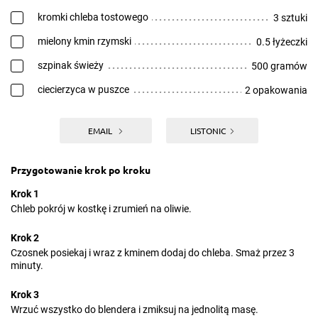
kromki chleba tostowego
3 sztuki
mielony kmin rzymski
0.5 łyżeczki
szpinak świeży
500 gramów
ciecierzyca w puszce
2 opakowania
EMAIL
LISTONIC
Przygotowanie krok po kroku
Krok 1
Chleb pokrój w kostkę i zrumień na oliwie.
Krok 2
Czosnek posiekaj i wraz z kminem dodaj do chleba. Smaż przez 3
minuty.
Krok 3
Wrzuć wszystko do blendera i zmiksuj na jednolitą masę.