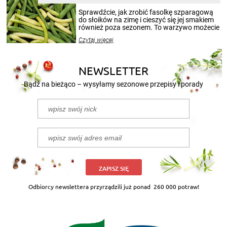
smakowitą zawartością musi obejmować
patenty, które pozwolą zachować świeżość
Sprawdźcie, jak zrobić fasolkę szparagową
przetworów.
do słoików na zimę i cieszyć się jej smakiem
również poza sezonem. To warzywo możecie
wekować na wiele sposobów. Wykorzystajcie
Czytaj więcej
nasze propozycje!
NEWSLETTER
Bądź na bieżąco – wysyłamy sezonowe przepisy i porady
ZAPISZ SIĘ
Odbiorcy newslettera przyrządzili już ponad
260 000 potraw!