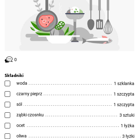
0
Składniki
woda
1 szklanka
czarny pieprz
1 szczypta
sól
1 szczypta
ząbki czosnku
3 sztuki
ocet
1 łyżka
oliwa
3 łyżki