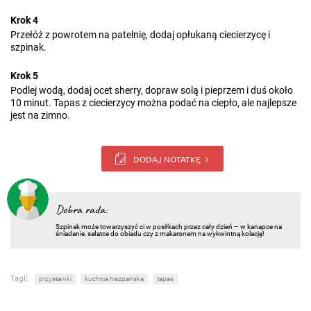
Krok 4
Przełóż z powrotem na patelnię, dodaj opłukaną ciecierzycę i
szpinak.
Krok 5
Podlej wodą, dodaj ocet sherry, dopraw solą i pieprzem i duś około
10 minut. Tapas z ciecierzycy można podać na ciepło, ale najlepsze
jest na zimno.
DODAJ NOTATKĘ
Dobra rada:
Szpinak może towarzyszyć ci w posiłkach przez cały dzień – w kanapce na
śniadanie, sałatce do obiadu czy z makaronem na wykwintną kolację!
Tagi:
przystawki
kuchnia hiszpańska
tapas