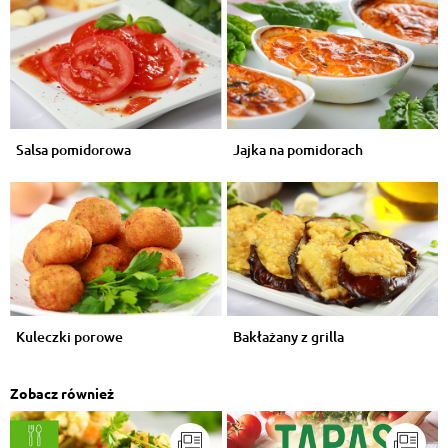
Salsa pomidorowa
Jajka na pomidorach
Kuleczki porowe
Bakłażany z grilla
Zobacz również