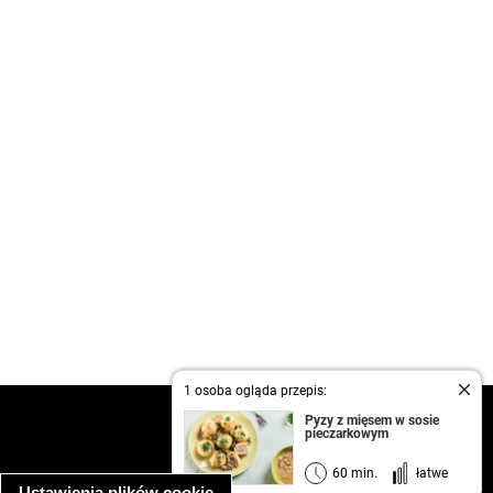
1 osoba ogląda przepis:
kontakt
Pyzy z mięsem w sosie
pieczarkowym
regulamin
informacja o prywatności
60 min.
łatwe
Ustawienia plików cookie