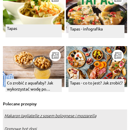
Tapas
Tapas - infografika
Co zrobić z aquafaby? Jak
Tapas - co to jest? Jak zrobić?
wykorzystać wodę po
ciecierzycy?
Polecane przepisy
Makaron tagliatelle z sosem bolognese i mozzarellą
Domowe hot dogi