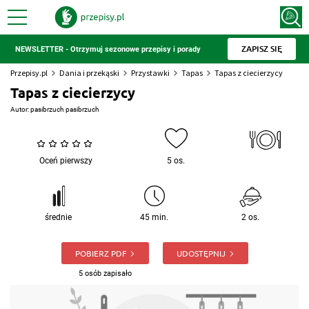
ZAPISZ SIĘ
NEWSLETTER - Otrzymuj sezonowe przepisy i porady
Przepisy.pl
Dania i przekąski
Przystawki
Tapas
Tapas z ciecierzycy
Tapas z ciecierzycy
Autor:
pasibrzuch pasibrzuch
Oceń pierwszy
5 os.
średnie
45 min.
2 os.
POBIERZ PDF
UDOSTĘPNIJ
5 osób zapisało