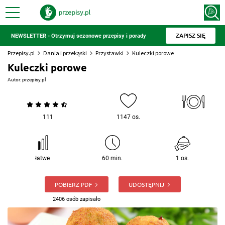
ZAPISZ SIĘ
NEWSLETTER - Otrzymuj sezonowe przepisy i porady
Przepisy.pl
Dania i przekąski
Przystawki
Kuleczki porowe
Kuleczki porowe
Autor:
przepisy.pl
111
1147 os.
łatwe
60 min.
1 os.
POBIERZ PDF
UDOSTĘPNIJ
2406 osób zapisało