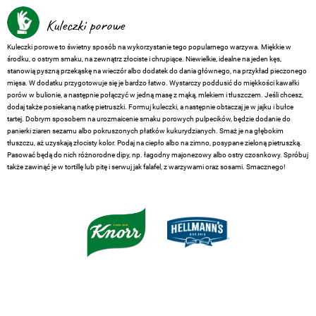
Kuleczki porowe
Kuleczki porowe to świetny sposób na wykorzystanie tego popularnego warzywa. Miękkie w
środku, o ostrym smaku, na zewnątrz złociste i chrupiące. Niewielkie, idealne na jeden kęs,
stanowią pyszną przekąskę na wieczór albo dodatek do dania głównego, na przykład pieczonego
mięsa. W dodatku przygotowuje się je bardzo łatwo. Wystarczy poddusić do miękkości kawałki
porów w bulionie, a następnie połączyć w jedną masę z mąką, mlekiem i tłuszczem. Jeśli chcesz,
dodaj także posiekaną natkę pietruszki. Formuj kuleczki, a następnie obtaczaj je w jajku i bułce
tartej. Dobrym sposobem na urozmaicenie smaku porowych pulpecików, będzie dodanie do
panierki ziaren sezamu albo pokruszonych płatków kukurydzianych. Smaż je na głębokim
tłuszczu, aż uzyskają złocisty kolor. Podaj na ciepło albo na zimno, posypane zieloną pietruszką.
Pasować będą do nich różnorodne dipy, np. łagodny majonezowy albo ostry czosnkowy. Spróbuj
także zawinąć je w tortillę lub pitę i serwuj jak falafel, z warzywami oraz sosami. Smacznego!