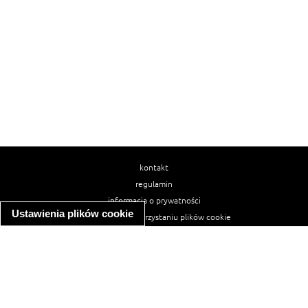
kontakt
regulamin
informacja o prywatności
Ustawienia plików cookie
informacja o wykorzystaniu plików cookie
ułatwienia dostępu
Najpopularniejsze przepisy
spaghetti bolognese
makaron z kurczakiem w sosie śmietanowym