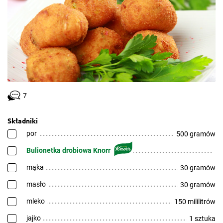
7
Składniki
por
500 gramów
Bulionetka drobiowa Knorr
mąka
30 gramów
masło
30 gramów
mleko
150 mililitrów
jajko
1 sztuka