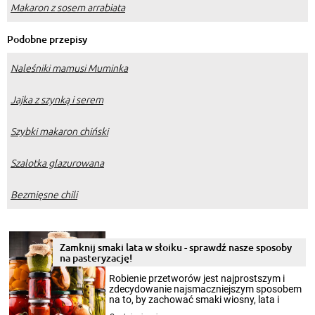
Makaron z sosem arrabiata
Podobne przepisy
Naleśniki mamusi Muminka
Jajka z szynką i serem
Szybki makaron chiński
Szalotka glazurowana
Bezmięsne chili
Zamknij smaki lata w słoiku - sprawdź nasze sposoby
na pasteryzację!
Robienie przetworów jest najprostszym i
zdecydowanie najsmaczniejszym sposobem
na to, by zachować smaki wiosny, lata i
jesieni na dłużej. Można robić setki zdjęć