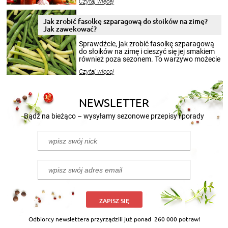
Czytaj więcej
krajobrazów, by cieszyć nimi oko w sezonie
zimowym, ale to smaczny posiłek pozwoli w
pełni poczuć atmosferę cieplejszych
Jak zrobić fasolkę szparagową do słoików na zimę?
miesięcy. Przygotowanie słoików ze
Jak zawekować?
smakowitą zawartością musi obejmować
patenty, które pozwolą zachować świeżość
Sprawdźcie, jak zrobić fasolkę szparagową
przetworów.
do słoików na zimę i cieszyć się jej smakiem
również poza sezonem. To warzywo możecie
wekować na wiele sposobów. Wykorzystajcie
Czytaj więcej
nasze propozycje!
NEWSLETTER
Bądź na bieżąco – wysyłamy sezonowe przepisy i porady
ZAPISZ SIĘ
Odbiorcy newslettera przyrządzili już ponad
260 000 potraw!