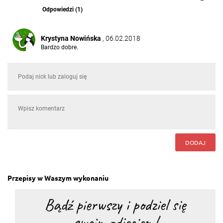
Odpowiedzi (1)
Krystyna Nowińska
, 06.02.2018
Bardzo dobre.
Odpowiedz
Zofia Jakubik
, 06.02.2018
bardzo smaczne
Odpowiedz
Karolina Alama
, 31.01.2017
DODAJ
Jaka surówka pasuje do porowych kulek, z czym
najlepiej je podawać? Czy mogą być przygowane w
naczyniu żaroodpornym?
Odpowiedz
Przepisy w Waszym wykonaniu
Odpowiedzi (1)