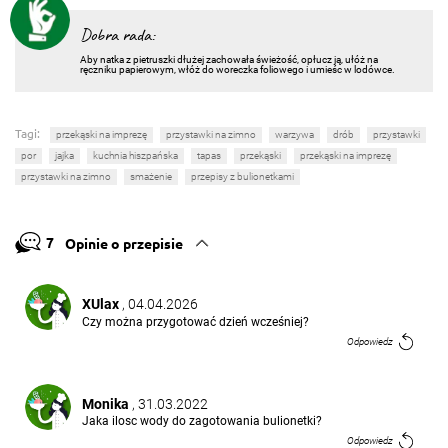
Dobra rada:
Aby natka z pietruszki dłużej zachowała świeżość, opłucz ją, ułóż na
ręczniku papierowym, włóż do woreczka foliowego i umieśc w lodówce.
Tagi:
przekąski na imprezę
przystawki na zimno
warzywa
drób
przystawki
por
jajka
kuchnia hiszpańska
tapas
przekąski
przekąski na imprezę
przystawki na zimno
smażenie
przepisy z bulionetkami
7
Opinie o przepisie
XUlax
, 04.04.2026
Czy można przygotować dzień wcześniej?
Odpowiedz
Monika
, 31.03.2022
Jaka ilosc wody do zagotowania bulionetki?
Odpowiedz