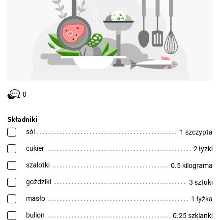
0
Składniki
sól
1 szczypta
cukier
2 łyżki
szalotki
0.5 kilograma
goździki
3 sztuki
masło
1 łyżka
bulion
0.25 szklanki