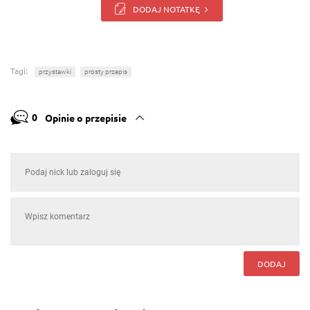
DODAJ NOTATKĘ
Tagi:
przystawki
prosty przepis
0
Opinie o przepisie
DODAJ