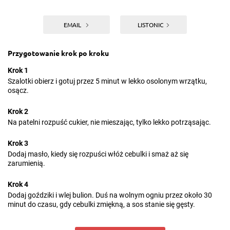
EMAIL
LISTONIC
Przygotowanie krok po kroku
Krok 1
Szalotki obierz i gotuj przez 5 minut w lekko osolonym wrzątku,
osącz.
Krok 2
Na patelni rozpuść cukier, nie mieszając, tylko lekko potrząsając.
Krok 3
Dodaj masło, kiedy się rozpuści włóż cebulki i smaż aż się
zarumienią.
Krok 4
Dodaj goździki i wlej bulion. Duś na wolnym ogniu przez około 30
minut do czasu, gdy cebulki zmiękną, a sos stanie się gęsty.