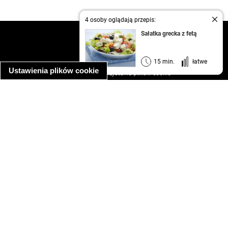
4 osoby oglądają przepis:
Sałatka grecka z fetą
kontakt
regulamin
informacja o prywatności
15 min.
łatwe
Ustawienia plików cookie
informacja o wykorzystaniu plików cookie
ułatwienia dostępu
Najpopularniejsze przepisy
spaghetti bolognese
makaron z kurczakiem w sosie śmietanowym
kanapka z indykiem
ratatouille
lahmacun
mac and cheese
zupa minestrone
cannelloni ze szpinakiem i ricottą