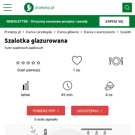
ZAPISZ SIĘ
NEWSLETTER - Otrzymuj sezonowe przepisy i porady
Przepisy.pl
Dania i przekąski
Dania główne
Dania z warzywami
Szalotka
Szalotka glazurowana
Autor:
pasibrzuch pasibrzuch
Oceń pierwszy
1 os.
łatwe
45 min.
4 os.
POBIERZ PDF
UDOSTĘPNIJ
0 osób zapisało