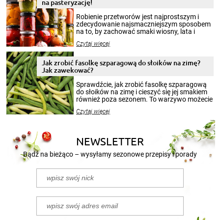
na pasteryzację!
Robienie przetworów jest najprostszym i
zdecydowanie najsmaczniejszym sposobem
na to, by zachować smaki wiosny, lata i
jesieni na dłużej. Można robić setki zdjęć
Czytaj więcej
krajobrazów, by cieszyć nimi oko w sezonie
zimowym, ale to smaczny posiłek pozwoli w
pełni poczuć atmosferę cieplejszych
Jak zrobić fasolkę szparagową do słoików na zimę?
miesięcy. Przygotowanie słoików ze
Jak zawekować?
smakowitą zawartością musi obejmować
patenty, które pozwolą zachować świeżość
Sprawdźcie, jak zrobić fasolkę szparagową
przetworów.
do słoików na zimę i cieszyć się jej smakiem
również poza sezonem. To warzywo możecie
wekować na wiele sposobów. Wykorzystajcie
Czytaj więcej
nasze propozycje!
NEWSLETTER
Bądź na bieżąco – wysyłamy sezonowe przepisy i porady