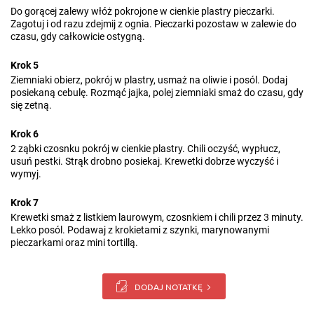
Do gorącej zalewy włóż pokrojone w cienkie plastry pieczarki.
Zagotuj i od razu zdejmij z ognia. Pieczarki pozostaw w zalewie do
czasu, gdy całkowicie ostygną.
Krok 5
Ziemniaki obierz, pokrój w plastry, usmaż na oliwie i posól. Dodaj
posiekaną cebulę. Rozmąć jajka, polej ziemniaki smaż do czasu, gdy
się zetną.
Krok 6
2 ząbki czosnku pokrój w cienkie plastry. Chili oczyść, wypłucz,
usuń pestki. Strąk drobno posiekaj. Krewetki dobrze wyczyść i
wymyj.
Krok 7
Krewetki smaż z listkiem laurowym, czosnkiem i chili przez 3 minuty.
Lekko posól. Podawaj z krokietami z szynki, marynowanymi
pieczarkami oraz mini tortillą.
DODAJ NOTATKĘ