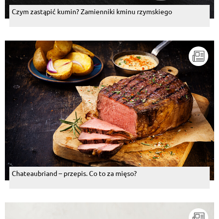
Czym zastąpić kumin? Zamienniki kminu rzymskiego
Chateaubriand – przepis. Co to za mięso?