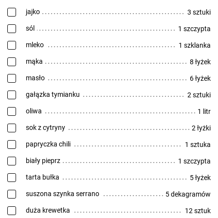
jajko
3 sztuki
sól
1 szczypta
mleko
1 szklanka
mąka
8 łyżek
masło
6 łyżek
gałązka tymianku
2 sztuki
oliwa
1 litr
sok z cytryny
2 łyżki
papryczka chili
1 sztuka
biały pieprz
1 szczypta
tarta bułka
5 łyżek
suszona szynka serrano
5 dekagramów
duża krewetka
12 sztuk