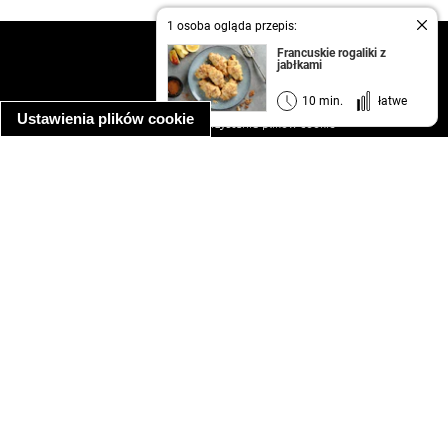
1 osoba ogląda przepis:
kontakt
Francuskie rogaliki z
jabłkami
regulamin
informacja o prywatności
10 min.
łatwe
Ustawienia plików cookie
informacja o wykorzystaniu plików cookie
ułatwienia dostępu
Najpopularniejsze przepisy
spaghetti bolognese
makaron z kurczakiem w sosie śmietanowym
kanapka z indykiem
ratatouille
lahmacun
mac and cheese
zupa minestrone
cannelloni ze szpinakiem i ricottą