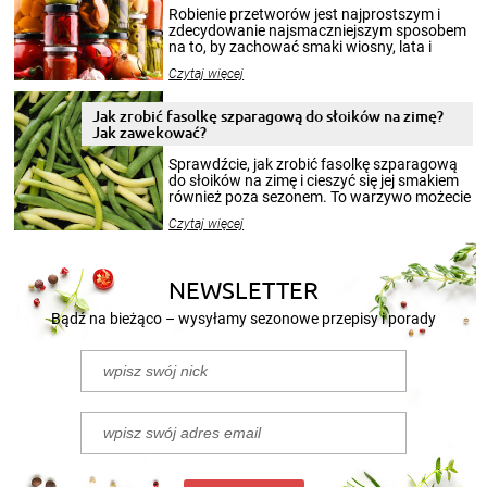
Robienie przetworów jest najprostszym i
zdecydowanie najsmaczniejszym sposobem
na to, by zachować smaki wiosny, lata i
jesieni na dłużej. Można robić setki zdjęć
Czytaj więcej
krajobrazów, by cieszyć nimi oko w sezonie
zimowym, ale to smaczny posiłek pozwoli w
pełni poczuć atmosferę cieplejszych
Jak zrobić fasolkę szparagową do słoików na zimę?
miesięcy. Przygotowanie słoików ze
Jak zawekować?
smakowitą zawartością musi obejmować
patenty, które pozwolą zachować świeżość
Sprawdźcie, jak zrobić fasolkę szparagową
przetworów.
do słoików na zimę i cieszyć się jej smakiem
również poza sezonem. To warzywo możecie
wekować na wiele sposobów. Wykorzystajcie
Czytaj więcej
nasze propozycje!
NEWSLETTER
Bądź na bieżąco – wysyłamy sezonowe przepisy i porady