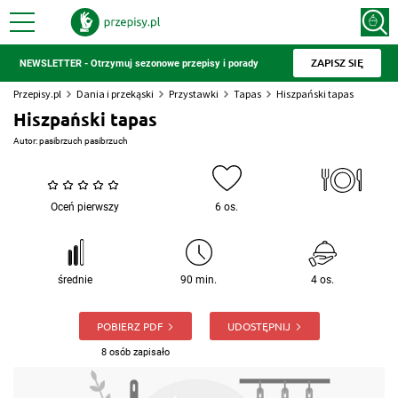
ZAPISZ SIĘ
NEWSLETTER - Otrzymuj sezonowe przepisy i porady
Przepisy.pl
Dania i przekąski
Przystawki
Tapas
Hiszpański tapas
Hiszpański tapas
Autor:
pasibrzuch pasibrzuch
Oceń pierwszy
6 os.
średnie
90 min.
4 os.
POBIERZ PDF
UDOSTĘPNIJ
8 osób zapisało