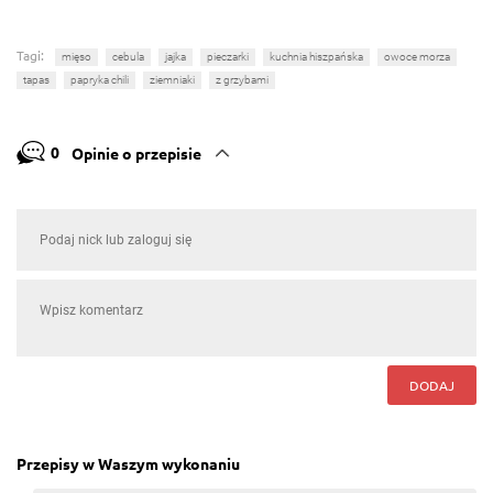
Tagi:
mięso
cebula
jajka
pieczarki
kuchnia hiszpańska
owoce morza
tapas
papryka chili
ziemniaki
z grzybami
0
Opinie o przepisie
DODAJ
Przepisy w Waszym wykonaniu