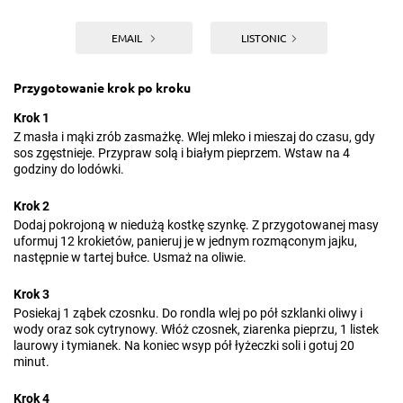
EMAIL
LISTONIC
Przygotowanie krok po kroku
Krok 1
Z masła i mąki zrób zasmażkę. Wlej mleko i mieszaj do czasu, gdy
sos zgęstnieje. Przypraw solą i białym pieprzem. Wstaw na 4
godziny do lodówki.
Krok 2
Dodaj pokrojoną w niedużą kostkę szynkę. Z przygotowanej masy
uformuj 12 krokietów, panieruj je w jednym rozmąconym jajku,
następnie w tartej bułce. Usmaż na oliwie.
Krok 3
Posiekaj 1 ząbek czosnku. Do rondla wlej po pół szklanki oliwy i
wody oraz sok cytrynowy. Włóż czosnek, ziarenka pieprzu, 1 listek
laurowy i tymianek. Na koniec wsyp pół łyżeczki soli i gotuj 20
minut.
Krok 4