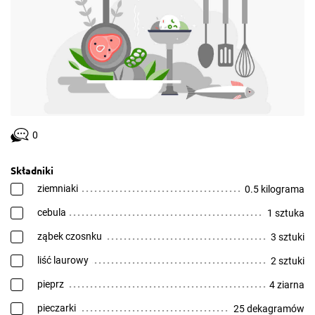
0
Składniki
ziemniaki
0.5 kilograma
cebula
1 sztuka
ząbek czosnku
3 sztuki
liść laurowy
2 sztuki
pieprz
4 ziarna
pieczarki
25 dekagramów