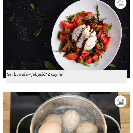
Ser burrata – jak jeść? Z czym?