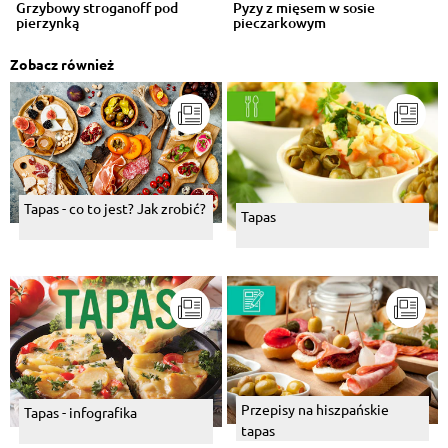
Grzybowy stroganoff pod
Pyzy z mięsem w sosie
pierzynką
pieczarkowym
Zobacz również
Tapas - co to jest? Jak zrobić?
Tapas
Przepisy na hiszpańskie
Tapas - infografika
tapas