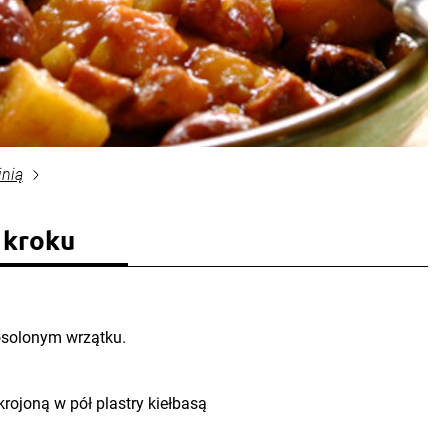
inią
 kroku
osolonym wrzątku.
krojoną w pół plastry kiełbasą