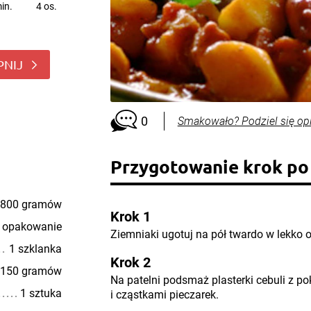
in.
4 os.
PNIJ
0
Smakowało? Podziel się op
Przygotowanie krok po
800 gramów
Krok 1
 opakowanie
Ziemniaki ugotuj na pół twardo w lekko 
1 szklanka
Krok 2
150 gramów
Na patelni podsmaż plasterki cebuli z po
1 sztuka
i cząstkami pieczarek.