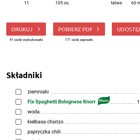
11
105 os.
łatwe
60 m
DRUKUJ
POBIERZ PDF
UDOSTĘ
91 osób wydrukowało
171 osób zapisało
Składniki
ziemniaki
Fix Spaghetti Bolognese Knorr
1
woda
kiełbasa chorizo
papryczka chili