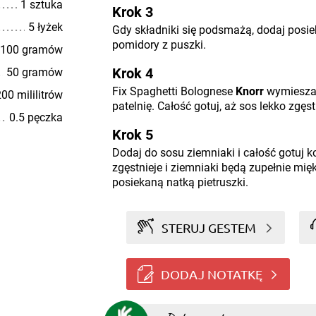
1 sztuka
Krok 3
5 łyżek
Gdy składniki się podsmażą, dodaj posieka
pomidory z puszki.
100 gramów
Krok 4
50 gramów
Fix Spaghetti Bolognese
Knorr
wymieszaj
00 mililitrów
patelnię. Całość gotuj, aż sos lekko zgęst
0.5 pęczka
Krok 5
Dodaj do sosu ziemniaki i całość gotuj k
zgęstnieje i ziemniaki będą zupełnie mi
posiekaną natką pietruszki.
STERUJ GESTEM
DODAJ NOTATKĘ