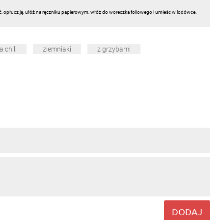
ć, opłucz ją, ułóż na ręczniku papierowym, włóż do woreczka foliowego i umieśc w lodówce.
 chili
ziemniaki
z grzybami
DODAJ