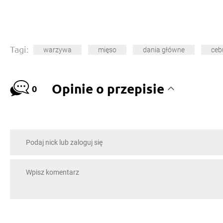
Tagi:
warzywa
mięso
dania główne
ceb
Opinie o przepisie
0