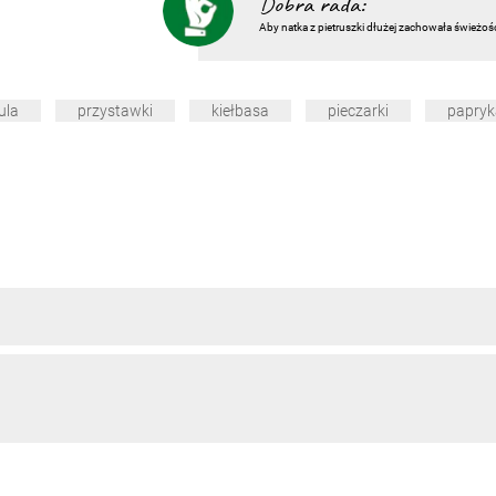
Dobra rada:
Aby natka z pietruszki dłużej zachowała świeżoś
ula
przystawki
kiełbasa
pieczarki
papryka