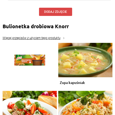
DODAJ ZDJĘCIE
Bulionetka drobiowa Knorr
Więcej przepisów z użyciem tego produktu
Zupa kapuśniak