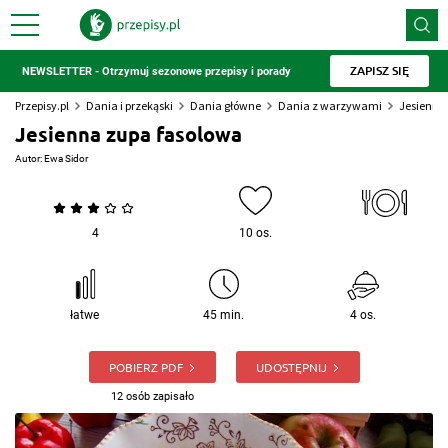
ZAPISZ SIĘ
NEWSLETTER - Otrzymuj sezonowe przepisy i porady
Przepisy.pl
Dania i przekąski
Dania główne
Dania z warzywami
Jesienna
Jesienna zupa fasolowa
Autor:
Ewa Sidor
4
10 os.
łatwe
45 min.
4 os.
POBIERZ PDF
UDOSTĘPNIJ
12 osób zapisało