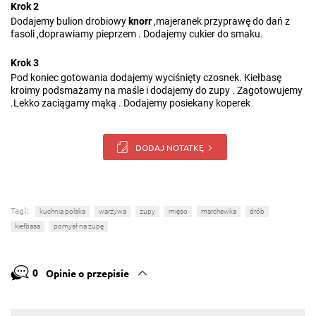
Krok 2
Dodajemy bulion drobiowy
knorr
,majeranek przyprawę do dań z
fasoli ,doprawiamy pieprzem . Dodajemy cukier do smaku.
Krok 3
Pod koniec gotowania dodajemy wyciśnięty czosnek. Kiełbasę
kroimy podsmażamy na maśle i dodajemy do zupy . Zagotowujemy
.Lekko zaciągamy mąką . Dodajemy posiekany koperek
DODAJ NOTATKĘ
Tagi:
kuchnia polska
warzywa
zupy
mięso
marchewka
drób
kiełbasa
pomysł na zupę
0
Opinie o przepisie