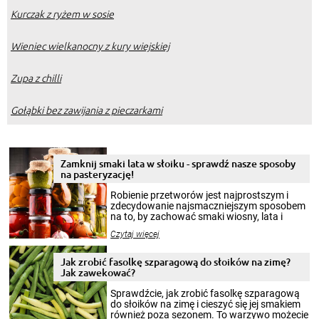
Kurczak z ryżem w sosie
Wieniec wielkanocny z kury wiejskiej
Zupa z chilli
Gołąbki bez zawijania z pieczarkami
Zamknij smaki lata w słoiku - sprawdź nasze sposoby
na pasteryzację!
Robienie przetworów jest najprostszym i
zdecydowanie najsmaczniejszym sposobem
na to, by zachować smaki wiosny, lata i
jesieni na dłużej. Można robić setki zdjęć
Czytaj więcej
krajobrazów, by cieszyć nimi oko w sezonie
zimowym, ale to smaczny posiłek pozwoli w
pełni poczuć atmosferę cieplejszych
Jak zrobić fasolkę szparagową do słoików na zimę?
miesięcy. Przygotowanie słoików ze
Jak zawekować?
smakowitą zawartością musi obejmować
patenty, które pozwolą zachować świeżość
Sprawdźcie, jak zrobić fasolkę szparagową
przetworów.
do słoików na zimę i cieszyć się jej smakiem
również poza sezonem. To warzywo możecie