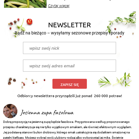
wekować na wiele sposobów. Wykorzystajcie
Czytaj więcej
nasze propozycje!
NEWSLETTER
Bądź na bieżąco – wysyłamy sezonowe przepisy i porady
ZAPISZ SIĘ
Odbiorcy newslettera przyrządzili już ponad
260 000 potraw!
Jesienna zupa fasolowa
Dobrą propozycją na jesienną zupę będzie fasolowa. Przygotowana według proponowanego
przepisu charakteryzuje się nie tylko wyjątkowym smakiem, ale również efektownym wyglądem.
Jej podstawę stanowi bulion drobiowy, którego smak uatrakcyjnia się dodatkiem smażonej na
patelni kiełbasy. Możesz wybrać swój ulubiony rodzaj albo wykorzystać jej miks. Świetnie