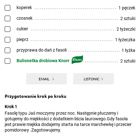
koperek
1 pęczek
czosnek
2 sztuki
cukier
2 łyżeczki
pieprz
1 łyżeczka
przyprawa do dań z fasoli
1 łyżka
Bulionetka drobiowa Knorr
2 sztuki
EMAIL
LISTONIC
Przygotowanie krok po kroku
Krok 1
Fasolę typu Jaś moczymy przez noc. Następnie płuczemy i
gotujemy do miękkości z dodatkiem liścia laurowego.Gdy fasola
jest prawie miękka dodajemy starta na tarce marchewkę i przecier
pomidorowy .Zagotowujemy.