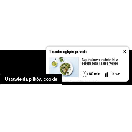
1 osoba ogląda przepis:
kontakt
Szpinakowe naleśniki z
serem feta i salsą verde
regulamin
informacja o prywatności
80 min.
łatwe
Ustawienia plików cookie
informacja o wykorzystaniu plików cookie
ułatwienia dostępu
Najpopularniejsze przepisy
spaghetti bolognese
makaron z kurczakiem w sosie śmietanowym
kanapka z indykiem