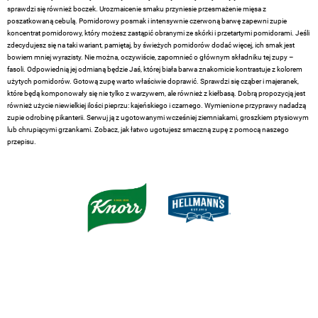
sprawdzi się również boczek. Urozmaicenie smaku przyniesie przesmażenie mięsa z
poszatkowaną cebulą. Pomidorowy posmak i intensywnie czerwoną barwę zapewni zupie
koncentrat pomidorowy, który możesz zastąpić obranymi ze skórki i przetartymi pomidorami. Jeśli
zdecydujesz się na taki wariant, pamiętaj, by świeżych pomidorów dodać więcej, ich smak jest
bowiem mniej wyrazisty. Nie można, oczywiście, zapomnieć o głównym składniku tej zupy –
fasoli. Odpowiednią jej odmianą będzie Jaś, której biała barwa znakomicie kontrastuje z kolorem
użytych pomidorów. Gotową zupę warto właściwie doprawić. Sprawdzi się cząber i majeranek,
które będą komponowały się nie tylko z warzywem, ale również z kiełbasą. Dobrą propozycją jest
również użycie niewielkiej ilości pieprzu: kajeńskiego i czarnego. Wymienione przyprawy nadadzą
zupie odrobinę pikanterii. Serwuj ją z ugotowanymi wcześniej ziemniakami, groszkiem ptysiowym
lub chrupiącymi grzankami. Zobacz, jak łatwo ugotujesz smaczną zupę z pomocą naszego
przepisu.