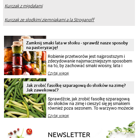
Kurczak z migdałami
Kurczak ze słodkimi ziemniakami a la Stroganoff
Zamknij smaki lata w słoiku - sprawdź nasze sposoby
na pasteryzację!
Robienie przetworów jest najprostszym i
zdecydowanie najsmaczniejszym sposobem
na to, by zachować smaki wiosny, lata i
jesieni na dłużej. Można robić setki zdjęć
Czytaj więcej
krajobrazów, by cieszyć nimi oko w sezonie
zimowym, ale to smaczny posiłek pozwoli w
pełni poczuć atmosferę cieplejszych
Jak zrobić fasolkę szparagową do słoików na zimę?
miesięcy. Przygotowanie słoików ze
Jak zawekować?
smakowitą zawartością musi obejmować
patenty, które pozwolą zachować świeżość
Sprawdźcie, jak zrobić fasolkę szparagową
przetworów.
do słoików na zimę i cieszyć się jej smakiem
również poza sezonem. To warzywo możecie
wekować na wiele sposobów. Wykorzystajcie
Czytaj więcej
nasze propozycje!
NEWSLETTER