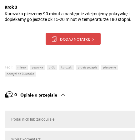
Krok 3
Kurczaka pieczemy 90 minut a następnie zdejmujemy pokrywkę i
dopiekamy go jeszcze ok 15-20 minut w temperaturze 180 stopni.
DODAJ NOTATKĘ
Tagi:
mięso
papryka
drób
kurczak
prosty przepis
pieczenie
pomysł na kurczaka
0
Opinie o przepisie