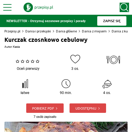
ZAPISZ SIĘ
NEWSLETTER - Otrzymuj sezonowe przepisy i porady
Przepisy.pl
Dania i przekąski
Dania główne
Dania z mięsem
Dania z kur
Kurczak czosnkowo cebulowy
Autor:
Kasia
Oceń pierwszy
3 os.
łatwe
90 min.
4 os.
POBIERZ PDF
UDOSTĘPNIJ
7 osób zapisało