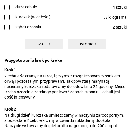
duże cebule
4 sztuki
kurczak (w całości)
1.8 kilograma
ząbek czosnku
2 sztuki
EMAIL
LISTONIC
Przygotowanie krok po kroku
Krok 1
2 cebule ścieramy na tarce, łączymy z rozgniecionym czosnkiem,
oliwą i pozostałymi przyprawami. Tak powstałą marynatą
nacieramy kurczaka i odstawiamy do lodówki na 24 godziny. Mięso
trzeba szczelnie zamknąć ponieważ zapach czosnku i cebuli jest
dość intensywny.
Krok 2
Na drugi dzień kurczaka umieszczamy w naczyniu żaroodpornym,
a pozostałe 2 cebule kroimy w ćwiartki i układamy dookoła.
Naczynie wstawiamy do piekarnika nagrzanego do 200 stopni.