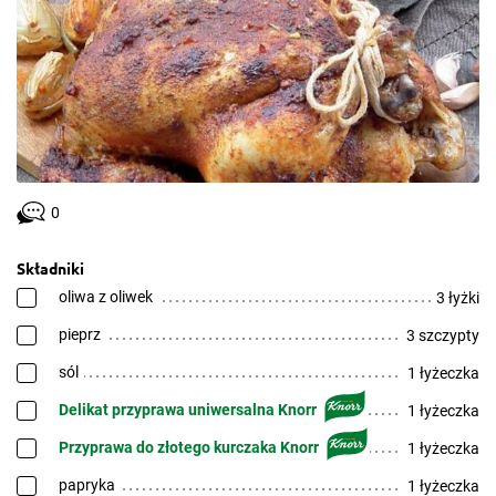
0
Składniki
oliwa z oliwek
3 łyżki
pieprz
3 szczypty
sól
1 łyżeczka
Delikat przyprawa uniwersalna Knorr
1 łyżeczka
Przyprawa do złotego kurczaka Knorr
1 łyżeczka
papryka
1 łyżeczka