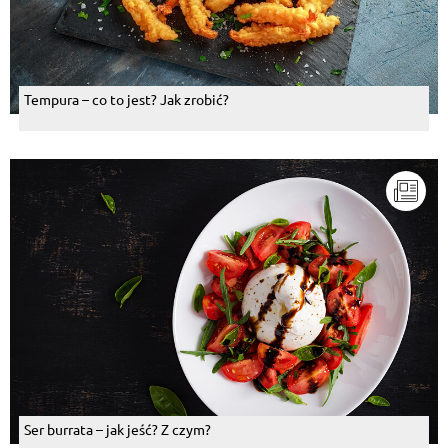
Tempura – co to jest? Jak zrobić?
Ser burrata – jak jeść? Z czym?