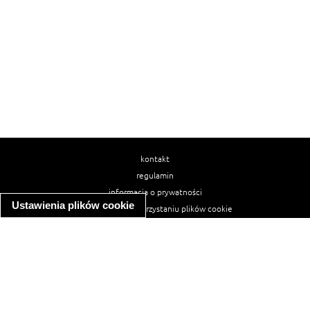
kontakt
regulamin
informacja o prywatności
Ustawienia plików cookie
informacja o wykorzystaniu plików cookie
ułatwienia dostępu
Najpopularniejsze przepisy
spaghetti bolognese
makaron z kurczakiem w sosie śmietanowym