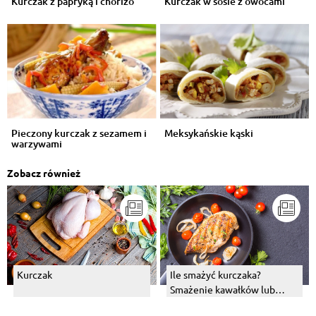
Kurczak z papryką i chorizo
Kurczak w sosie z owocami
Pieczony kurczak z sezamem i
Meksykańskie kąski
warzywami
Zobacz również
Kurczak
Ile smażyć kurczaka?
Smażenie kawałków lub
piersi z kurczaka – jak i na