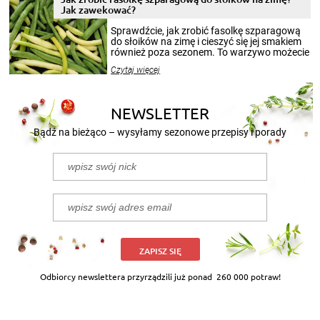
miesięcy. Przygotowanie słoików ze
Jak zawekować?
smakowitą zawartością musi obejmować
patenty, które pozwolą zachować świeżość
Sprawdźcie, jak zrobić fasolkę szparagową
przetworów.
do słoików na zimę i cieszyć się jej smakiem
również poza sezonem. To warzywo możecie
wekować na wiele sposobów. Wykorzystajcie
Czytaj więcej
nasze propozycje!
NEWSLETTER
Bądź na bieżąco – wysyłamy sezonowe przepisy i porady
ZAPISZ SIĘ
Odbiorcy newslettera przyrządzili już ponad
260 000 potraw!