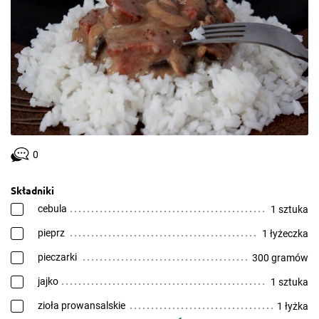
0
Składniki
cebula
1 sztuka
pieprz
1 łyżeczka
pieczarki
300 gramów
jajko
1 sztuka
zioła prowansalskie
1 łyżka