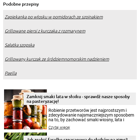
Podobne przepisy
Zapiekanka po włosku w pomidorach ze szpinakiem
Grillowane piersi z kurczaka z rozmarynem
Sałatka szopska
Grillowany kurczak ze śródziemnomorskim nadzieniem
Paella
Zamknij smaki lata w słoiku - sprawdź nasze sposoby
na pasteryzację!
Robienie przetworów jest najprostszym i
zdecydowanie najsmaczniejszym sposobem
na to, by zachować smaki wiosny, lata i
jesieni na dłużej. Można robić setki zdjęć
Czytaj więcej
krajobrazów, by cieszyć nimi oko w sezonie
zimowym, ale to smaczny posiłek pozwoli w
pełni poczuć atmosferę cieplejszych
Jak zrobić fasolkę szparagową do słoików na zimę?