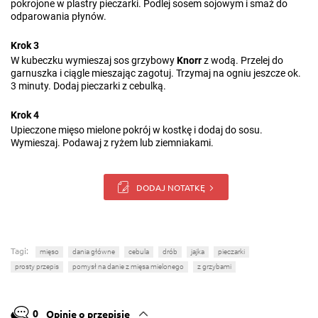
pokrojone w plastry pieczarki. Podlej sosem sojowym i smaż do
odparowania płynów.
Krok 3
W kubeczku wymieszaj sos grzybowy
Knorr
z wodą. Przelej do
garnuszka i ciągle mieszając zagotuj. Trzymaj na ogniu jeszcze ok.
3 minuty. Dodaj pieczarki z cebulką.
Krok 4
Upieczone mięso mielone pokrój w kostkę i dodaj do sosu.
Wymieszaj. Podawaj z ryżem lub ziemniakami.
DODAJ NOTATKĘ
Tagi:
mięso
dania główne
cebula
drób
jajka
pieczarki
prosty przepis
pomysł na danie z mięsa mielonego
z grzybami
0
Opinie o przepisie