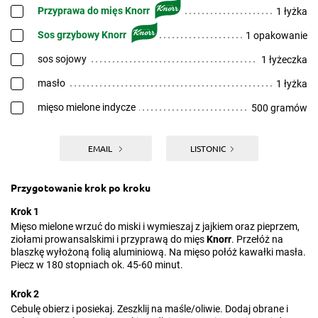
Przyprawa do mięs Knorr
1 łyżka
Sos grzybowy Knorr
1 opakowanie
sos sojowy
1 łyżeczka
masło
1 łyżka
mięso mielone indycze
500 gramów
EMAIL
LISTONIC
Przygotowanie krok po kroku
Krok 1
Mięso mielone wrzuć do miski i wymieszaj z jajkiem oraz pieprzem,
ziołami prowansalskimi i przyprawą do mięs
Knorr
. Przełóż na
blaszkę wyłożoną folią aluminiową. Na mięso połóż kawałki masła.
Piecz w 180 stopniach ok. 45-60 minut.
Krok 2
Cebulę obierz i posiekaj. Zeszklij na maśle/oliwie. Dodaj obrane i