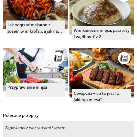
Jak odgrzać makaron z
Wielkanocne mięsa, pasztety
sosem w mikrofali, a jak na
i wędliny. Cz.2
patelni?
Przyprawianie mięsa
Cevapcici – co to jest? Z
jakiego mięsa?
Polecane przepisy
Zapiekanki z pieczarkami i serem