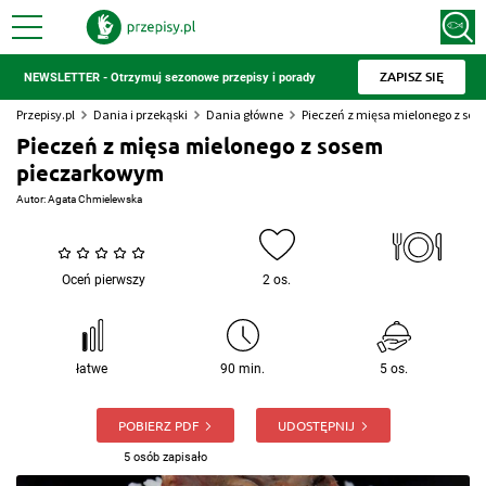
ZAPISZ SIĘ
NEWSLETTER - Otrzymuj sezonowe przepisy i porady
Przepisy.pl
Dania i przekąski
Dania główne
Pieczeń z mięsa mielonego z so
Pieczeń z mięsa mielonego z sosem
pieczarkowym
Autor:
Agata Chmielewska
Oceń pierwszy
2 os.
łatwe
90 min.
5 os.
POBIERZ PDF
UDOSTĘPNIJ
5 osób zapisało