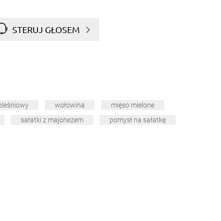
STERUJ GŁOSEM
pleśniowy
wołowina
mięso mielone
sałatki z majonezem
pomysł na sałatkę