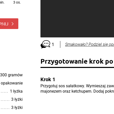
in.
3 os.
PNIJ
1
Smakowało? Podziel się op
Przygotowanie krok po
300 gramów
Krok 1
 opakowanie
Przygotuj sos sałatkowy. Wymieszaj za
1 łyżka
majonezem oraz ketchupem. Dodaj pokru
3 łyżki
3 łyżki