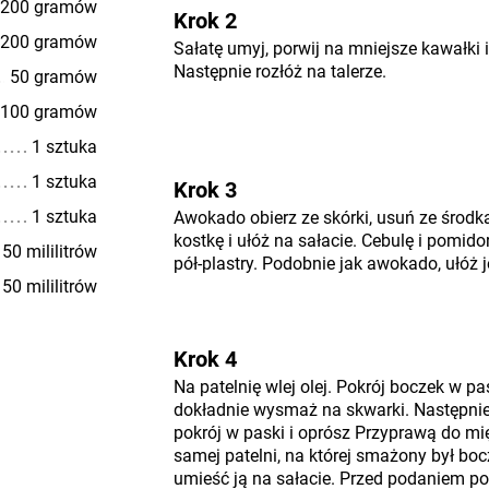
200 gramów
Krok 2
200 gramów
Sałatę umyj, porwij na mniejsze kawałki 
Następnie rozłóż na talerze.
50 gramów
100 gramów
1 sztuka
1 sztuka
Krok 3
1 sztuka
Awokado obierz ze skórki, usuń ze środka
kostkę i ułóż na sałacie. Cebulę i pomido
50 mililitrów
pół-plastry. Podobnie jak awokado, ułóż j
50 mililitrów
Krok 4
Na patelnię wlej olej. Pokrój boczek w pas
dokładnie wysmaż na skwarki. Następnie
pokrój w paski i oprósz Przyprawą do m
samej patelni, na której smażony był bo
umieść ją na sałacie. Przed podaniem po