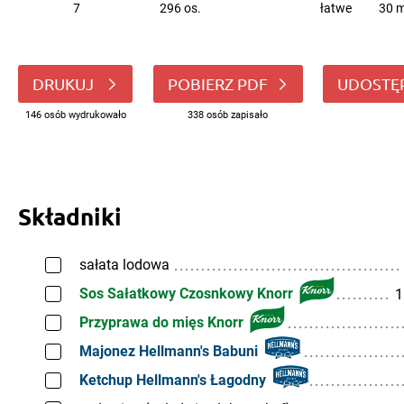
7
296 os.
łatwe
30 m
DRUKUJ
POBIERZ PDF
UDOSTĘ
146 osób wydrukowało
338 osób zapisało
Składniki
sałata lodowa
Sos Sałatkowy Czosnkowy Knorr
1
Przyprawa do mięs Knorr
Majonez Hellmann's Babuni
Ketchup Hellmann's Łagodny