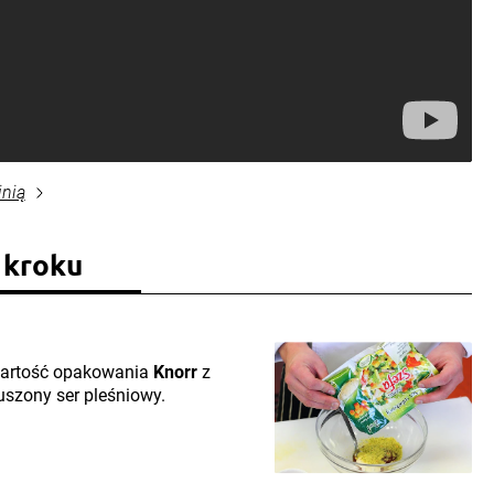
inią
 kroku
wartość opakowania
Knorr
z
szony ser pleśniowy.