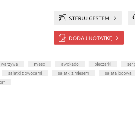
STERUJ GESTEM
DODAJ NOTATKĘ
warzywa
mięso
awokado
pieczarki
ser 
sałatki z owocami
sałatki z mięsem
sałata lodowa
orr