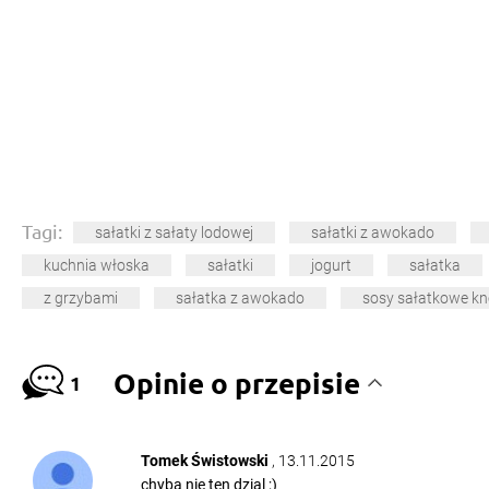
Tagi:
sałatki z sałaty lodowej
sałatki z awokado
kuchnia włoska
sałatki
jogurt
sałatka
z grzybami
sałatka z awokado
sosy sałatkowe kn
Opinie o przepisie
1
Tomek Świstowski
, 13.11.2015
chyba nie ten dzial ;)