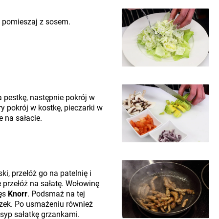
i pomieszaj z sosem.
 pestkę, następnie pokrój w
ry pokrój w kostkę, pieczarki w
e na sałacie.
ki, przełóż go na patelnię i
 przełóż na sałatę. Wołowinę
ięs
Knorr
. Podsmaż na tej
czek. Po usmażeniu również
syp sałatkę grzankami.