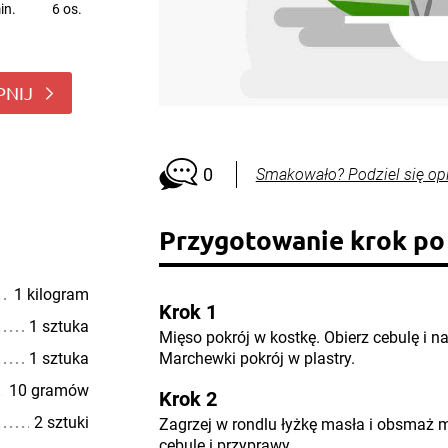
in.
6 os.
PNIJ
0
Smakowało? Podziel się op
Przygotowanie krok po
1 kilogram
Krok 1
1 sztuka
Mięso pokrój w kostkę. Obierz cebulę i n
1 sztuka
Marchewki pokrój w plastry.
10 gramów
Krok 2
2 sztuki
Zagrzej w rondlu łyżkę masła i obsmaż 
cebulę i przyprawy.