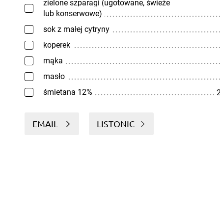
zielone szparagi (ugotowane, świeże
lub konserwowe)
sok z małej cytryny
koperek
mąka
masło
śmietana 12%
2
EMAIL
LISTONIC