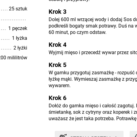
25 sztuk
Krok 3
Dolej 600 ml wrzącej wody i dodaj Sos d
podkreśli bogaty smak potrawy. Duś na 
1 pęczek
60 minut, po czym odstaw.
1 łyżka
Krok 4
2 łyżki
Wyjmij mięso i przecedź wywar przez sito
00 mililitrów
Krok 5
W garnku przygotuj zasmażkę - rozpuść d
łyżkę mąki. Wymieszaj zasmażkę z prz
wywarem.
Krok 6
Dołóż do garnka mięso i całość zagotuj.
śmietankę, sok z cytryny oraz koperek i 
uważasz że jest taka potrzeba. Potrawkę