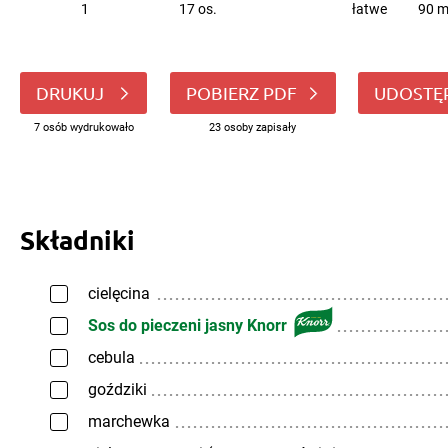
1
17 os.
łatwe
90 m
DRUKUJ
POBIERZ PDF
UDOSTĘ
7 osób wydrukowało
23 osoby zapisały
Składniki
cielęcina
Sos do pieczeni jasny Knorr
cebula
goździki
marchewka