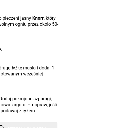
o pieczeni jasny
Knorr
, który
wolnym ogniu przez około 50-
.
rugą łyżkę masła i dodaj 1
ygotowanym wcześniej
 Dodaj pokrojone szparagi,
znowu zagotuj – dopraw, jeśli
 podawaj z ryżem.