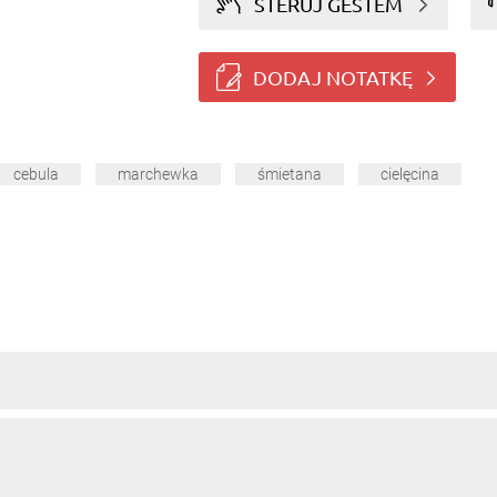
STERUJ GESTEM
DODAJ NOTATKĘ
cebula
marchewka
śmietana
cielęcina