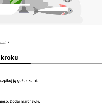
inią
 kroku
aszpikuj ją goździkami.
mięso. Dodaj marchewki,