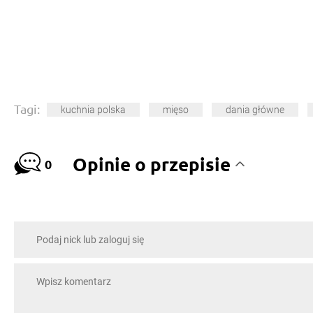
Tagi:
kuchnia polska
mięso
dania główne
Opinie o przepisie
0