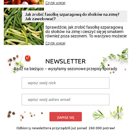
Czytaj więcej
krajobrazów, by cieszyć nimi oko w sezonie
zimowym, ale to smaczny posiłek pozwoli w
pełni poczuć atmosferę cieplejszych
Jak zrobić fasolkę szparagową do słoików na zimę?
miesięcy. Przygotowanie słoików ze
Jak zawekować?
smakowitą zawartością musi obejmować
patenty, które pozwolą zachować świeżość
Sprawdźcie, jak zrobić fasolkę szparagową
przetworów.
do słoików na zimę i cieszyć się jej smakiem
również poza sezonem. To warzywo możecie
wekować na wiele sposobów. Wykorzystajcie
Czytaj więcej
nasze propozycje!
NEWSLETTER
Bądź na bieżąco – wysyłamy sezonowe przepisy i porady
ZAPISZ SIĘ
Odbiorcy newslettera przyrządzili już ponad
260 000 potraw!