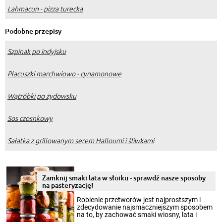
Lahmacun - pizza turecka
Podobne przepisy
Szpinak po indyjsku
Placuszki marchwiowo - cynamonowe
Wątróbki po żydowsku
Sos czosnkowy
Sałatka z grillowanym serem Halloumi i śliwkami
Zamknij smaki lata w słoiku - sprawdź nasze sposoby
na pasteryzację!
Robienie przetworów jest najprostszym i
zdecydowanie najsmaczniejszym sposobem
na to, by zachować smaki wiosny, lata i
jesieni na dłużej. Można robić setki zdjęć