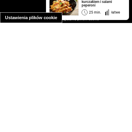
kurczakiem i salami
regulamin
peperoni
informacja o prywatności
25 min.
łatwe
Ustawienia plików cookie
informacja o wykorzystaniu plików cookie
ułatwienia dostępu
Najpopularniejsze przepisy
spaghetti bolognese
makaron z kurczakiem w sosie śmietanowym
kanapka z indykiem
ratatouille
lahmacun
mac and cheese
zupa minestrone
cannelloni ze szpinakiem i ricottą
spaghetti przepisy
makaron z kurczakiem
tagliatelle z kurczakiem