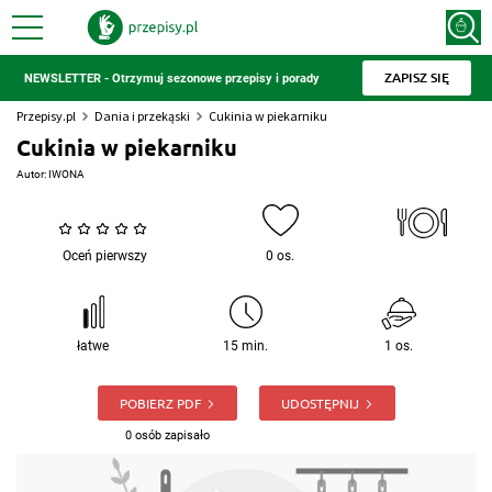
ZAPISZ SIĘ
NEWSLETTER - Otrzymuj sezonowe przepisy i porady
Przepisy.pl
Dania i przekąski
Cukinia w piekarniku
Cukinia w piekarniku
Autor:
IWONA
Oceń pierwszy
0 os.
łatwe
15 min.
1 os.
POBIERZ PDF
UDOSTĘPNIJ
0 osób zapisało