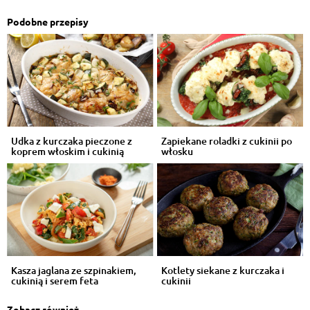
Podobne przepisy
Udka z kurczaka pieczone z
Zapiekane roladki z cukinii po
koprem włoskim i cukinią
włosku
Kasza jaglana ze szpinakiem,
Kotlety siekane z kurczaka i
cukinią i serem feta
cukinii
Zobacz również