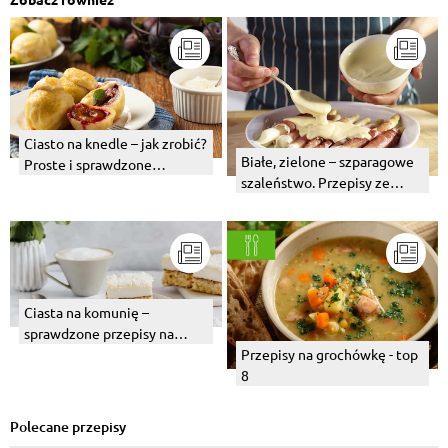
Ciasto na knedle – jak zrobić?
Białe, zielone – szparagowe
Proste i sprawdzone
szaleństwo. Przepisy ze
przepisy
szparagami.
Ciasta na komunię –
sprawdzone przepisy na
przyjęcie komunijne
Przepisy na grochówkę - top
8
Polecane przepisy