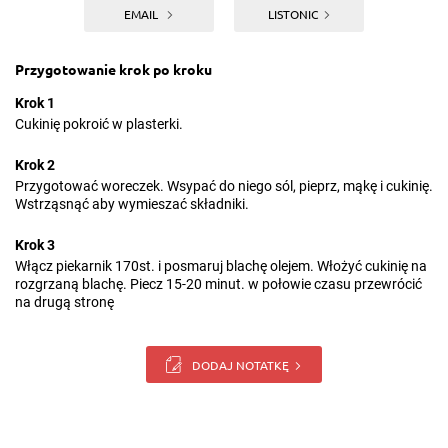
EMAIL
LISTONIC
Przygotowanie krok po kroku
Krok 1
Cukinię pokroić w plasterki.
Krok 2
Przygotować woreczek. Wsypać do niego sól, pieprz, mąkę i cukinię.
Wstrząsnąć aby wymieszać składniki.
Krok 3
Włącz piekarnik 170st. i posmaruj blachę olejem. Włożyć cukinię na
rozgrzaną blachę. Piecz 15-20 minut. w połowie czasu przewrócić
na drugą stronę
DODAJ NOTATKĘ