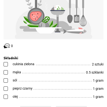
0
Składniki
cukinia zielona
2 sztuki
mąka
0.5 szklanki
sól
1 gram
pieprz czarny
1 gram
olej
1 gram