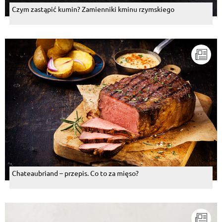
Czym zastąpić kumin? Zamienniki kminu rzymskiego
Chateaubriand – przepis. Co to za mięso?