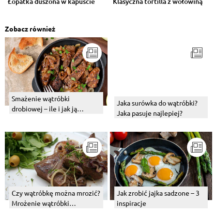
Łopatka duszona w kapuście
Klasyczna tortilla z wołowiną
Zobacz również
Smażenie wątróbki
Jaka surówka do wątróbki?
drobiowej – ile i jak ją
Jaka pasuje najlepiej?
smażyć?
Czy wątróbkę można mrozić?
Jak zrobić jajka sadzone – 3
Mrożenie wątróbki
inspiracje
drobiowej i wieprzowej