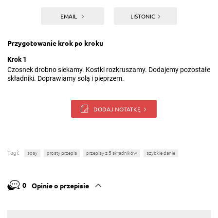
EMAIL
LISTONIC
Przygotowanie krok po kroku
Krok 1
Czosnek drobno siekamy. Kostki rozkruszamy. Dodajemy pozostałe
składniki. Doprawiamy solą i pieprzem.
DODAJ NOTATKĘ
Tagi:
sosy
prosty przepis
przepisy z 5 składników
szybkie danie
0
Opinie o przepisie