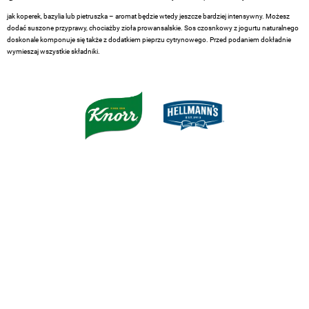
jak koperek, bazylia lub pietruszka – aromat będzie wtedy jeszcze bardziej intensywny. Możesz
dodać suszone przyprawy, chociażby zioła prowansalskie. Sos czosnkowy z jogurtu naturalnego
doskonale komponuje się także z dodatkiem pieprzu cytrynowego. Przed podaniem dokładnie
wymieszaj wszystkie składniki.