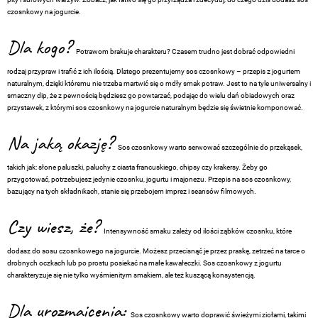
czosnkowy na jogurcie.
Dla kogo?
Potrawom brakuje charakteru? Czasem trudno jest dobrać odpowiedni
rodzaj przypraw i trafić z ich ilością. Dlatego prezentujemy sos czosnkowy – przepis z jogurtem
naturalnym, dzięki któremu nie trzeba martwić się o mdły smak potraw. Jest to na tyle uniwersalny i
smaczny dip, że z pewnością będziesz go powtarzać, podając do wielu dań obiadowych oraz
przystawek, z którymi sos czosnkowy na jogurcie naturalnym będzie się świetnie komponować.
Na jaką okazję?
Sos czosnkowy warto serwować szczególnie do przekąsek,
takich jak: słone paluszki, paluchy z ciasta francuskiego, chipsy czy krakersy. Żeby go
przygotować, potrzebujesz jedynie czosnku, jogurtu i majonezu. Przepis na sos czosnkowy,
bazujący na tych składnikach, stanie się przebojem imprez i seansów filmowych.
Czy wiesz, że?
Intensywność smaku zależy od ilości ząbków czosnku, które
dodasz do sosu czosnkowego na jogurcie. Możesz przecisnąć je przez praskę, zetrzeć na tarce o
drobnych oczkach lub po prostu posiekać na małe kawałeczki. Sos czosnkowy z jogurtu
charakteryzuje się nie tylko wyśmienitym smakiem, ale też kuszącą konsystencją.
Dla urozmaicenia:
Sos czosnkowy warto doprawić świeżymi ziołami, takimi