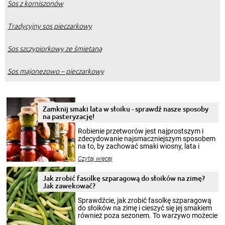
Sos z korniszonów
Tradycyjny sos pieczarkowy
Sos szczypiorkowy ze śmietaną
Sos majonezowo – pieczarkowy
Zamknij smaki lata w słoiku - sprawdź nasze sposoby
na pasteryzację!
Robienie przetworów jest najprostszym i
zdecydowanie najsmaczniejszym sposobem
na to, by zachować smaki wiosny, lata i
jesieni na dłużej. Można robić setki zdjęć
Czytaj więcej
krajobrazów, by cieszyć nimi oko w sezonie
zimowym, ale to smaczny posiłek pozwoli w
pełni poczuć atmosferę cieplejszych
Jak zrobić fasolkę szparagową do słoików na zimę?
miesięcy. Przygotowanie słoików ze
Jak zawekować?
smakowitą zawartością musi obejmować
patenty, które pozwolą zachować świeżość
Sprawdźcie, jak zrobić fasolkę szparagową
przetworów.
do słoików na zimę i cieszyć się jej smakiem
również poza sezonem. To warzywo możecie
wekować na wiele sposobów. Wykorzystajcie