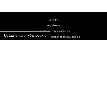
kontakt
regulamin
informacja o prywatności
Ustawienia plików cookie
informacja o wykorzystaniu plików cookie
ułatwienia dostępu
Najpopularniejsze przepisy
spaghetti bolognese
makaron z kurczakiem w sosie śmietanowym
kanapka z indykiem
ratatouille
lahmacun
mac and cheese
zupa minestrone