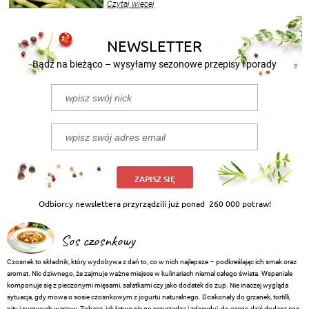
Czytaj więcej
nasze propozycje!
NEWSLETTER
Bądź na bieżąco – wysyłamy sezonowe przepisy i porady
ZAPISZ SIĘ
Odbiorcy newslettera przyrządzili już ponad
260 000 potraw!
Sos czosnkowy
Czosnek to składnik, który wydobywa z dań to, co w nich najlepsze – podkreślając ich smak oraz
aromat. Nic dziwnego, że zajmuje ważne miejsce w kulinariach niemal całego świata. Wspaniale
komponuje się z pieczonymi mięsami, sałatkami czy jako dodatek do zup. Nie inaczej wygląda
sytuacja, gdy mowa o sosie czosnkowym z jogurtu naturalnego. Doskonały do grzanek, tortilli,
pity i surowych warzyw. Zobacz, jak łatwo się go przyrządza i zdecyduj, do czego dziś dodasz sos