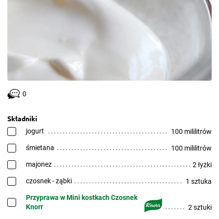
0
Składniki
jogurt
100 mililitrów
śmietana
100 mililitrów
majonez
2 łyżki
czosnek - ząbki
1 sztuka
Przyprawa w Mini kostkach Czosnek
Knorr
2 sztuki