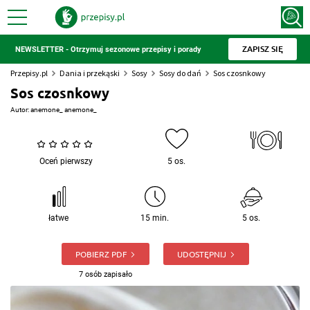
ZAPISZ SIĘ
NEWSLETTER - Otrzymuj sezonowe przepisy i porady
Przepisy.pl
Dania i przekąski
Sosy
Sosy do dań
Sos czosnkowy
Sos czosnkowy
Autor:
anemone_ anemone_
Oceń pierwszy
5 os.
łatwe
15 min.
5 os.
POBIERZ PDF
UDOSTĘPNIJ
7 osób zapisało