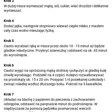
Krok 3
W dużej misce wymieszać mąkę, sól, cukier, wlać drożdże i delikatnie
wymieszać.
Krok 4
Dodać jajka, następnie stopniowo wlewać ciepłe mleko z masłem
cały czas wolno mieszając łyżką.
Krok 5
Ciasto wyrabiać ręką w misce przez około 10 - 15 minut aż będzie
gładkie i elastyczne. Przykryć ściereczką i odstawić na ok. 45 minut
do wyrośnięcia.
Krok 6
Ciasto wyjąć na oprószoną mąką stolnicę i połączyć w gładką kulę
chwilę wyrabiając. Podzielić na 4 części. Kolejno rozwałkowywać
na prostokąty ok. 15 x 20 cm. Posypać 1/4 posiekanej czekolady i
zwinąć roladkę wzdłuż dłuższego boku. Pokroić na 5 kawałków.
Krok 7
Układać na blachę z papierem do pieczenia z zachowaniem
odstępów, odstawić na paręnaście minut do podrośnięcia. W
międzyczasie za pomocą pędzelka posmarować wierzch