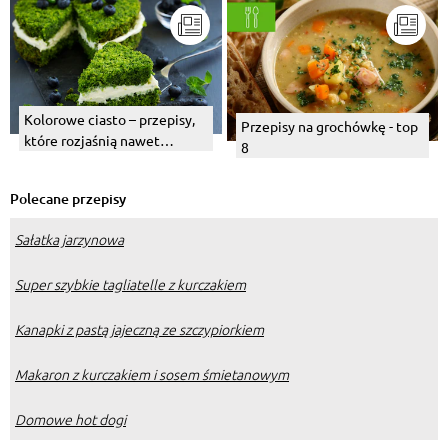
Kolorowe ciasto – przepisy,
Przepisy na grochówkę - top
które rozjaśnią nawet
8
najbardziej pochmurne dni
Polecane przepisy
Sałatka jarzynowa
Super szybkie tagliatelle z kurczakiem
Kanapki z pastą jajeczną ze szczypiorkiem
Makaron z kurczakiem i sosem śmietanowym
Domowe hot dogi