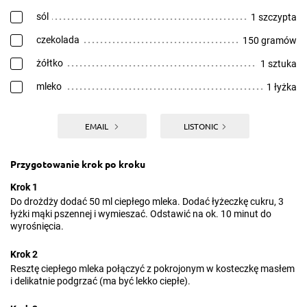
sól
1 szczypta
czekolada
150 gramów
żółtko
1 sztuka
mleko
1 łyżka
EMAIL
LISTONIC
Przygotowanie krok po kroku
Krok 1
Do drożdży dodać 50 ml ciepłego mleka. Dodać łyżeczkę cukru, 3
łyżki mąki pszennej i wymieszać. Odstawić na ok. 10 minut do
wyrośnięcia.
Krok 2
Resztę ciepłego mleka połączyć z pokrojonym w kosteczkę masłem
i delikatnie podgrzać (ma być lekko ciepłe).