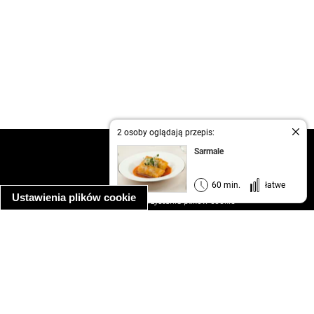
2 osoby oglądają przepis:
kontakt
Sarmale
regulamin
informacja o prywatności
60 min.
łatwe
Ustawienia plików cookie
informacja o wykorzystaniu plików cookie
ułatwienia dostępu
Najpopularniejsze przepisy
spaghetti bolognese
makaron z kurczakiem w sosie śmietanowym
kanapka z indykiem