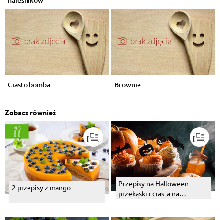
naleśników
Ciasto bomba
Brownie
Zobacz również
Przepisy na Halloween –
2 przepisy z mango
przekąski i ciasta na
Halloween