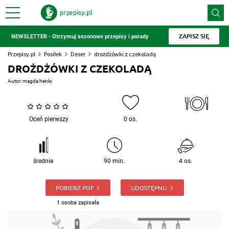
ZAPISZ SIĘ
NEWSLETTER - Otrzymuj sezonowe przepisy i porady
Przepisy.pl
Posiłek
Deser
drożdżówki z czekoladą
DROŻDŻÓWKI Z CZEKOLADĄ
Autor:
magda henlo
Oceń pierwszy
0 os.
średnie
90 min.
4 os.
POBIERZ PDF
UDOSTĘPNIJ
1 osoba zapisała