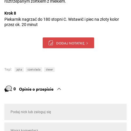
roztrzepanym żółtkiem z mlekiem.
Krok 8
Piekarnik nagrzać do 180 stopni C. Wstawić i piec na złoty kolor
przez ok. 20 minut
DODAJ NOTATKĘ
Tagi:
jajka
czekolada
deser
0
Opinie o przepisie