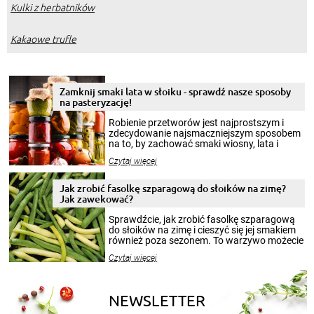
Kulki z herbatników
Kakaowe trufle
Zamknij smaki lata w słoiku - sprawdź nasze sposoby
na pasteryzację!
Robienie przetworów jest najprostszym i
zdecydowanie najsmaczniejszym sposobem
na to, by zachować smaki wiosny, lata i
jesieni na dłużej. Można robić setki zdjęć
Czytaj więcej
krajobrazów, by cieszyć nimi oko w sezonie
zimowym, ale to smaczny posiłek pozwoli w
pełni poczuć atmosferę cieplejszych
Jak zrobić fasolkę szparagową do słoików na zimę?
miesięcy. Przygotowanie słoików ze
Jak zawekować?
smakowitą zawartością musi obejmować
patenty, które pozwolą zachować świeżość
Sprawdźcie, jak zrobić fasolkę szparagową
przetworów.
do słoików na zimę i cieszyć się jej smakiem
również poza sezonem. To warzywo możecie
wekować na wiele sposobów. Wykorzystajcie
Czytaj więcej
nasze propozycje!
NEWSLETTER