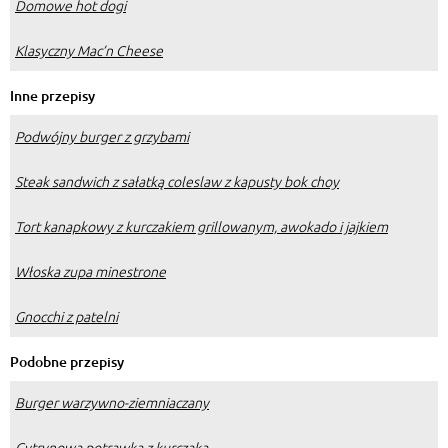
Domowe hot dogi
Klasyczny Mac’n Cheese
Inne przepisy
Podwójny burger z grzybami
Steak sandwich z sałatką coleslaw z kapusty bok choy
Tort kanapkowy z kurczakiem grillowanym, awokado i jajkiem
Włoska zupa minestrone
Gnocchi z patelni
Podobne przepisy
Burger warzywno-ziemniaczany
Cytrynowa potrawka z kurczaka