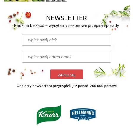
nasze propozycje!
NEWSLETTER
Bądź na bieżąco – wysyłamy sezonowe przepisy i porady
ZAPISZ SIĘ
Odbiorcy newslettera przyrządzili już ponad
260 000 potraw!