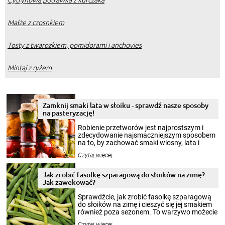
Małże z czosnkiem
Tosty z twarożkiem, pomidorami i anchovies
Mintaj z ryżem
Zamknij smaki lata w słoiku - sprawdź nasze sposoby
na pasteryzację!
Robienie przetworów jest najprostszym i
zdecydowanie najsmaczniejszym sposobem
na to, by zachować smaki wiosny, lata i
jesieni na dłużej. Można robić setki zdjęć
Czytaj więcej
krajobrazów, by cieszyć nimi oko w sezonie
zimowym, ale to smaczny posiłek pozwoli w
pełni poczuć atmosferę cieplejszych
Jak zrobić fasolkę szparagową do słoików na zimę?
miesięcy. Przygotowanie słoików ze
Jak zawekować?
smakowitą zawartością musi obejmować
patenty, które pozwolą zachować świeżość
Sprawdźcie, jak zrobić fasolkę szparagową
przetworów.
do słoików na zimę i cieszyć się jej smakiem
również poza sezonem. To warzywo możecie
wekować na wiele sposobów. Wykorzystajcie
Czytaj więcej