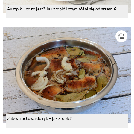
Auszpik – co to jest? Jak zrobić i czym różni się od sztamu?
Zalewa octowa do ryb – jak zrobić?