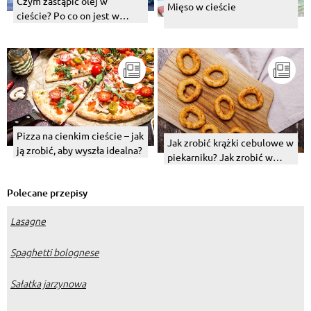
Czym zastąpić olej w
Mięso w cieście
cieście? Po co on jest w
cieście?
Pizza na cienkim cieście – jak
Jak zrobić krążki cebulowe w
ją zrobić, aby wyszła idealna?
piekarniku? Jak zrobić w
panierce, a jak w cieście?
Polecane przepisy
Lasagne
Spaghetti bolognese
Sałatka jarzynowa