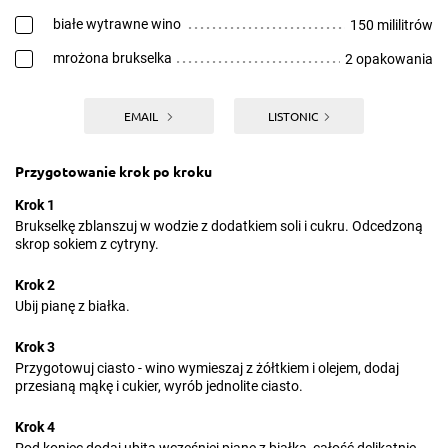
białe wytrawne wino
150 mililitrów
mrożona brukselka
2 opakowania
EMAIL
LISTONIC
Przygotowanie krok po kroku
Krok 1
Brukselkę zblanszuj w wodzie z dodatkiem soli i cukru. Odcedzoną
skrop sokiem z cytryny.
Krok 2
Ubij pianę z białka.
Krok 3
Przygotowuj ciasto - wino wymieszaj z żółtkiem i olejem, dodaj
przesianą mąkę i cukier, wyrób jednolite ciasto.
Krok 4