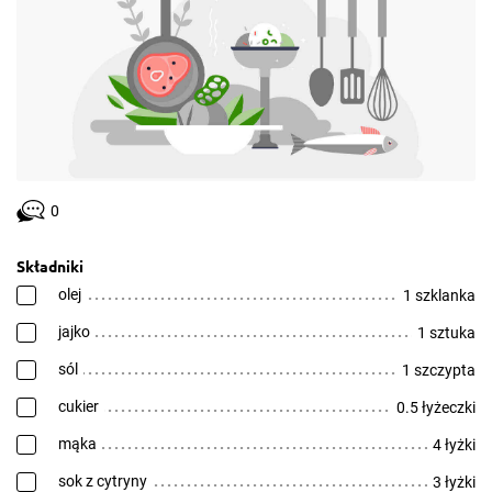
0
Składniki
olej
1 szklanka
jajko
1 sztuka
sól
1 szczypta
cukier
0.5 łyżeczki
mąka
4 łyżki
sok z cytryny
3 łyżki