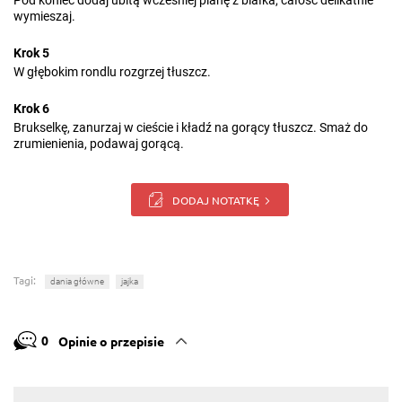
Pod koniec dodaj ubitą wcześniej pianę z białka, całość delikatnie
wymieszaj.
Krok 5
W głębokim rondlu rozgrzej tłuszcz.
Krok 6
Brukselkę, zanurzaj w cieście i kładź na gorący tłuszcz. Smaż do
zrumienienia, podawaj gorącą.
DODAJ NOTATKĘ
Tagi:
dania główne
jajka
0
Opinie o przepisie