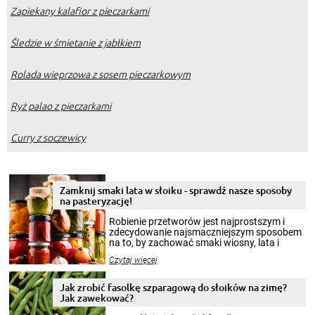
Zapiekany kalafior z pieczarkami
Śledzie w śmietanie z jabłkiem
Rolada wieprzowa z sosem pieczarkowym
Ryż palao z pieczarkami
Curry z soczewicy
Zamknij smaki lata w słoiku - sprawdź nasze sposoby
na pasteryzację!
Robienie przetworów jest najprostszym i
zdecydowanie najsmaczniejszym sposobem
na to, by zachować smaki wiosny, lata i
jesieni na dłużej. Można robić setki zdjęć
Czytaj więcej
krajobrazów, by cieszyć nimi oko w sezonie
zimowym, ale to smaczny posiłek pozwoli w
pełni poczuć atmosferę cieplejszych
Jak zrobić fasolkę szparagową do słoików na zimę?
miesięcy. Przygotowanie słoików ze
Jak zawekować?
smakowitą zawartością musi obejmować