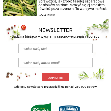
patenty, które pozwolą zachować świeżość
Sprawdźcie, jak zrobić fasolkę szparagową
przetworów.
do słoików na zimę i cieszyć się jej smakiem
również poza sezonem. To warzywo możecie
wekować na wiele sposobów. Wykorzystajcie
Czytaj więcej
nasze propozycje!
NEWSLETTER
Bądź na bieżąco – wysyłamy sezonowe przepisy i porady
ZAPISZ SIĘ
Odbiorcy newslettera przyrządzili już ponad
260 000 potraw!