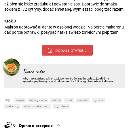
aż płyn się lekko zredukuje i powstanie sos. Doprawić do smaku
sokiem z 1/2 cytryny, dodać śmietanę, wymieszać, podgrzać razem.
Krok 3
Makron ugotować al dente w osolonej wodzie. Na porcje makaronu
dać porcję potrawki, posypać natką świeżo zmielonym pieprzem
DODAJ NOTATKĘ
Dobra rada:
Aby natka z pietruszki dłużej zachowała świeżość, opłucz ją, ułóż na
ręczniku papierowym, włóż do woreczka foliowego i umieśc w lodówce.
Tagi:
mięso
dania główne
cebula
drób
pieczarki
cytryna
makarony
obiad z makaronem
z grzybami
0
Opinie o przepisie