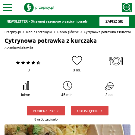
ZAPISZ SIĘ
NEWSLETTER - Otrzymuj sezonowe przepisy i porady
Przepisy.pl
Dania i przekąski
Dania główne
Cytrynowa potrawka z kurczaka
Cytrynowa potrawka z kurczaka
Autor:
bernika bernika
3
3 os.
łatwe
45 min.
3 os.
POBIERZ PDF
UDOSTĘPNIJ
8 osób zapisało