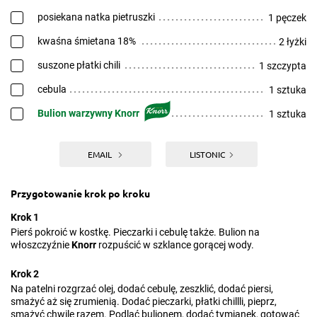
posiekana natka pietruszki
1 pęczek
kwaśna śmietana 18%
2 łyżki
suszone płatki chili
1 szczypta
cebula
1 sztuka
Bulion warzywny Knorr
1 sztuka
EMAIL
LISTONIC
Przygotowanie krok po kroku
Krok 1
Pierś pokroić w kostkę. Pieczarki i cebulę także. Bulion na
włoszczyźnie
Knorr
rozpuścić w szklance gorącej wody.
Krok 2
Na patelni rozgrzać olej, dodać cebulę, zeszklić, dodać piersi,
smażyć aż się zrumienią. Dodać pieczarki, płatki chillli, pieprz,
smażyć chwilę razem. Podlać bulionem, dodać tymianek, gotować