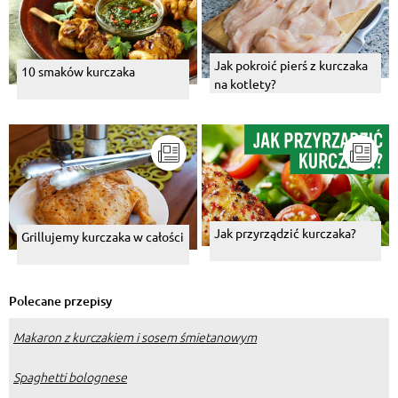
Jak pokroić pierś z kurczaka
10 smaków kurczaka
na kotlety?
Jak przyrządzić kurczaka?
Grillujemy kurczaka w całości
Polecane przepisy
Makaron z kurczakiem i sosem śmietanowym
Spaghetti bolognese