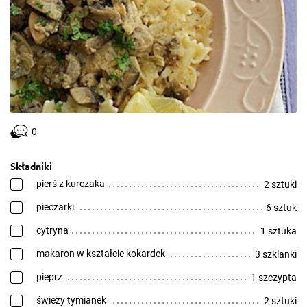
0
Składniki
pierś z kurczaka
2 sztuki
pieczarki
6 sztuk
cytryna
1 sztuka
makaron w kształcie kokardek
3 szklanki
pieprz
1 szczypta
świeży tymianek
2 sztuki