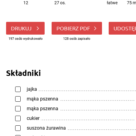
12
27 os.
łatwe
75 m
DRUKUJ
POBIERZ PDF
UDOSTĘ
197 osób wydrukowało
128 osób zapisało
Składniki
jajka
mąka pszenna
mąka pszenna
cukier
suszona żurawina