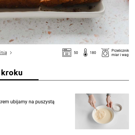
Przelicznik
inią
50
180
miar i wag
 kroku
ukrem ubijamy na puszystą