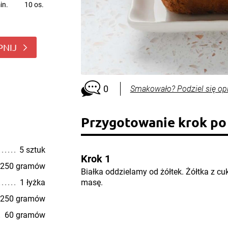
in.
10 os.
PNIJ
0
Smakowało? Podziel się op
Przygotowanie krok po
5 sztuk
Krok 1
250 gramów
Białka oddzielamy od żółtek. Żółtka z c
1 łyżka
masę.
250 gramów
60 gramów