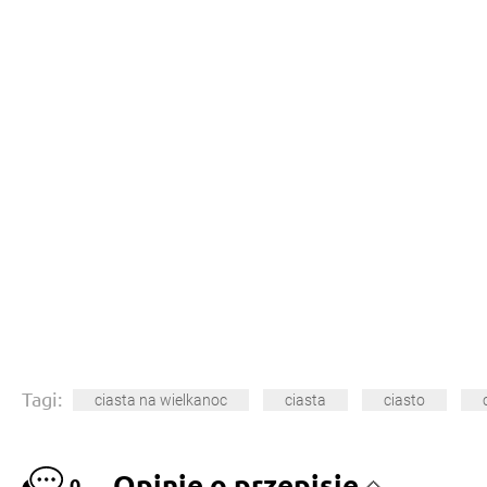
Tagi:
ciasta na wielkanoc
ciasta
ciasto
Opinie o przepisie
0