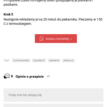
Po upływie czasu formujemy bułki i posypujemy je płatkami i
pestkami.
Krok 5
Następnie wkładamy je na 20 minut do piekarnika. Pieczemy w 150
C z termoobiegiem.
DODAJ NOTATKĘ
Tagi:
kuchnia polska
przystawki
pieczenie
pieczywo
0
Opinie o przepisie