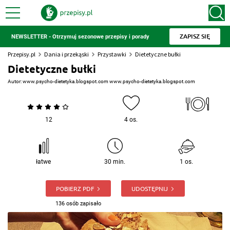
ZAPISZ SIĘ
NEWSLETTER - Otrzymuj sezonowe przepisy i porady
Przepisy.pl
Dania i przekąski
Przystawki
Dietetyczne bułki
Dietetyczne bułki
Autor:
www.psycho-dietetyka.blogspot.com www.psycho-dietetyka.blogspot.com
12
4 os.
łatwe
30 min.
1 os.
POBIERZ PDF
UDOSTĘPNIJ
136 osób zapisało