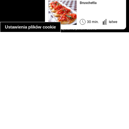
Bruschetta
kontakt
regulamin
informacja o prywatności
30 min.
łatwe
Ustawienia plików cookie
informacja o wykorzystaniu plików cookie
ułatwienia dostępu
Najpopularniejsze przepisy
spaghetti bolognese
makaron z kurczakiem w sosie śmietanowym
kanapka z indykiem
ratatouille
lahmacun
mac and cheese
zupa minestrone
cannelloni ze szpinakiem i ricottą
spaghetti przepisy