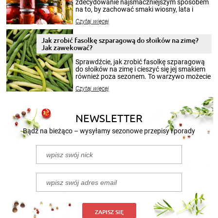
zdecydowanie najsmaczniejszym sposobem
na to, by zachować smaki wiosny, lata i
jesieni na dłużej. Można robić setki zdjęć
Czytaj więcej
krajobrazów, by cieszyć nimi oko w sezonie
zimowym, ale to smaczny posiłek pozwoli w
pełni poczuć atmosferę cieplejszych
Jak zrobić fasolkę szparagową do słoików na zimę?
miesięcy. Przygotowanie słoików ze
Jak zawekować?
smakowitą zawartością musi obejmować
patenty, które pozwolą zachować świeżość
Sprawdźcie, jak zrobić fasolkę szparagową
przetworów.
do słoików na zimę i cieszyć się jej smakiem
również poza sezonem. To warzywo możecie
wekować na wiele sposobów. Wykorzystajcie
Czytaj więcej
nasze propozycje!
NEWSLETTER
Bądź na bieżąco – wysyłamy sezonowe przepisy i porady
ZAPISZ SIĘ