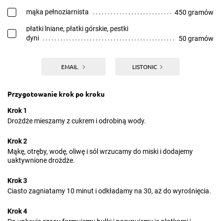
mąka pełnoziarnista
450 gramów
płatki lniane, płatki górskie, pestki
dyni
50 gramów
EMAIL
LISTONIC
Przygotowanie krok po kroku
Krok 1
Drożdże mieszamy z cukrem i odrobiną wody.
Krok 2
Mąkę, otręby, wodę, oliwę i sól wrzucamy do miski i dodajemy
uaktywnione drożdże.
Krok 3
Ciasto zagniatamy 10 minut i odkładamy na 30, aż do wyrośnięcia.
Krok 4