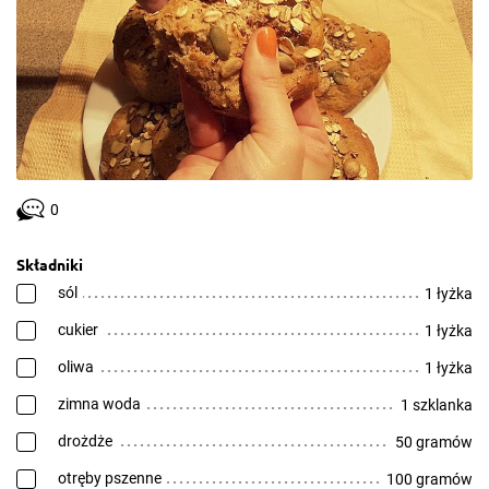
0
Składniki
sól
1 łyżka
cukier
1 łyżka
oliwa
1 łyżka
zimna woda
1 szklanka
drożdże
50 gramów
otręby pszenne
100 gramów