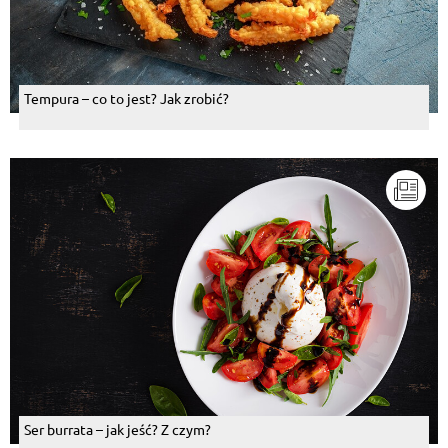
Tempura – co to jest? Jak zrobić?
Ser burrata – jak jeść? Z czym?