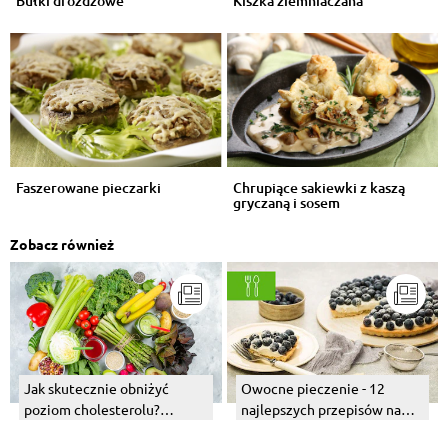
Bułki drożdżowe
Kiszka ziemniaczana
Faszerowane pieczarki
Chrupiące sakiewki z kaszą
gryczaną i sosem
pieczarkowym
Zobacz również
Jak skutecznie obniżyć
Owocne pieczenie - 12
poziom cholesterolu?
najlepszych przepisów na
Znaczenie żywienia i
pierwsze owoce