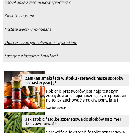
Zapiekanka z ziemniaków i pieczarek
Pikantny garnek
Frittata warzywno-mięsna
Quiche z czarnymi oliwkami i szpinakiem
Lasagne z łososiem i małżami
Zamknij smaki lata w słoiku - sprawdź nasze sposoby
na pasteryzację!
Robienie przetworów jest najprostszym i
zdecydowanie najsmaczniejszym sposobem
na to, by zachować smaki wiosny, lata i
jesieni na dłużej. Można robić setki zdjęć
Czytaj więcej
krajobrazów, by cieszyć nimi oko w sezonie
zimowym, ale to smaczny posiłek pozwoli w
pełni poczuć atmosferę cieplejszych
Jak zrobić fasolkę szparagową do słoików na zimę?
miesięcy. Przygotowanie słoików ze
Jak zawekować?
smakowitą zawartością musi obejmować
patenty, które pozwolą zachować świeżość
Sprawdźcie, jak zrobić fasolkę szparagową