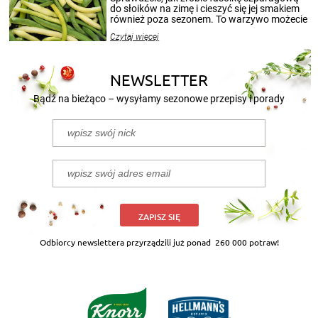
przetworów.
do słoików na zimę i cieszyć się jej smakiem
również poza sezonem. To warzywo możecie
wekować na wiele sposobów. Wykorzystajcie
Czytaj więcej
nasze propozycje!
NEWSLETTER
Bądź na bieżąco – wysyłamy sezonowe przepisy i porady
ZAPISZ SIĘ
Odbiorcy newslettera przyrządzili już ponad
260 000 potraw!