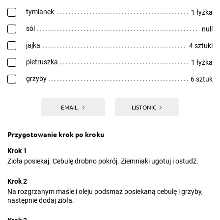
tymianek
1 łyżka
sól
null
jajka
4 sztuki
pietruszka
1 łyżka
grzyby
6 sztuk
EMAIL
LISTONIC
Przygotowanie krok po kroku
Krok 1
Zioła posiekaj. Cebulę drobno pokrój. Ziemniaki ugotuj i ostudź.
Krok 2
Na rozgrzanym maśle i oleju podsmaż posiekaną cebulę i grzyby,
następnie dodaj zioła.