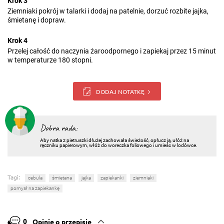
Krok 3
Ziemniaki pokrój w talarki i dodaj na patelnie, dorzuć rozbite jajka,
śmietanę i dopraw.
Krok 4
Przelej całość do naczynia żaroodpornego i zapiekaj przez 15 minut
w temperaturze 180 stopni.
DODAJ NOTATKĘ
Dobra rada:
Aby natka z pietruszki dłużej zachowała świeżość, opłucz ją, ułóż na
ręczniku papierowym, włóż do woreczka foliowego i umieśc w lodówce.
Tagi:
cebula
śmietana
jajka
zapiekanki
ziemniaki
pomysł na zapiekankę
0
Opinie o przepisie