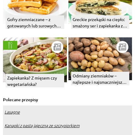
Gofry ziemniaczane – z
Greckie przekąski na ciepło:
gotowanych lub surowych
smażony ser i zapiekanka z
ziemniaków. Przepis
fetą, szpinakiem i ciastem
filo
Odmiany ziemniaków –
Zapiekanka? Z mięsem czy
najlepsze i najsmaczniejsze.
wegetariańska?
Jakie rodzaje ziemniaka
znamy?
Polecane przepisy
Lasagne
Kanapki z pastą jajeczną ze szczypiorkiem