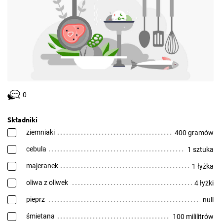
0
Składniki
ziemniaki
400 gramów
cebula
1 sztuka
majeranek
1 łyżka
oliwa z oliwek
4 łyżki
pieprz
null
śmietana
100 mililitrów