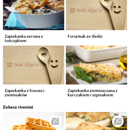
Zapiekanka serowa z
Forszmak ze śledzi
tuńczykiem
Zapiekanka z łososia i
Zapiekanka ziemniaczana z
ziemniaków
kurczakiem i szpinakiem
Zobacz również