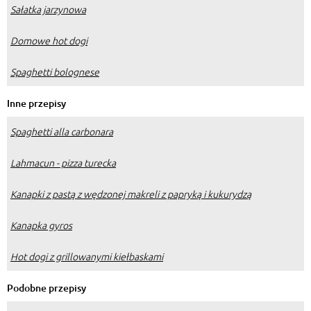
Sałatka jarzynowa
Domowe hot dogi
Spaghetti bolognese
Inne przepisy
Spaghetti alla carbonara
Lahmacun - pizza turecka
Kanapki z pastą z wędzonej makreli z papryką i kukurydzą
Kanapka gyros
Hot dogi z grillowanymi kiełbaskami
Podobne przepisy