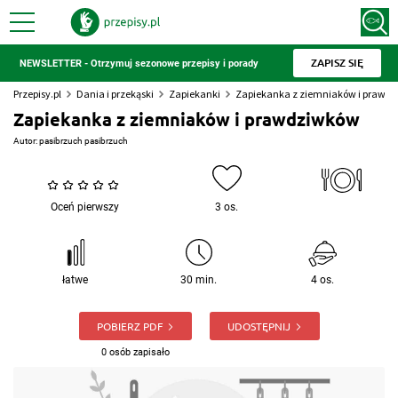
ZAPISZ SIĘ
NEWSLETTER - Otrzymuj sezonowe przepisy i porady
Przepisy.pl
Dania i przekąski
Zapiekanki
Zapiekanka z ziemniaków i prawd
Zapiekanka z ziemniaków i prawdziwków
Autor:
pasibrzuch pasibrzuch
Oceń pierwszy
3 os.
łatwe
30 min.
4 os.
POBIERZ PDF
UDOSTĘPNIJ
0 osób zapisało