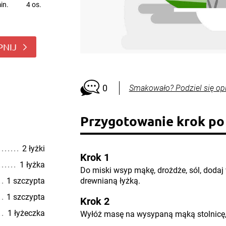
in.
4 os.
PNIJ
0
Smakowało? Podziel się op
Przygotowanie krok po
2 łyżki
Krok 1
1 łyżka
Do miski wsyp mąkę, drożdże, sól, dodaj 
1 szczypta
drewnianą łyżką.
1 szczypta
Krok 2
1 łyżeczka
Wyłóż masę na wysypaną mąką stolnicę, 