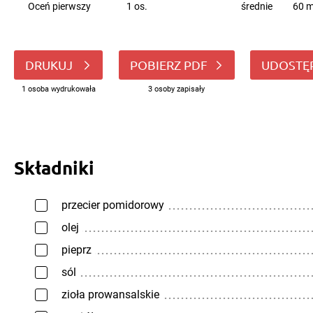
Oceń pierwszy
1 os.
średnie
60 m
DRUKUJ
POBIERZ PDF
UDOSTĘ
1 osoba wydrukowała
3 osoby zapisały
Składniki
przecier pomidorowy
olej
pieprz
sól
zioła prowansalskie