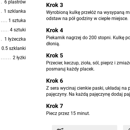
6 plastrów
Krok 3
1 szklanka
Wyrobioną kulkę przełóż na wysypaną mą
odstaw na pół godziny w ciepłe miejsce.
1 sztuka
Krok 4
4 sztuki
Piekarnik nagrzej do 200 stopni. Kulkę po
1 łyżeczka
dłonią.
0.5 szklanki
Krok 5
2 łyżki
Przecier, keczup, zioła, sól, pieprz i zm
posmaruj każdy placek.
Krok 6
Z sera wycinaj cienkie paski, układaj na 
pajęczyny. Na każdą pajęczynę dodaj pa
Krok 7
Piecz przez 15 minut.