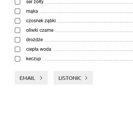
ser żółty
mąka
czosnek ząbki
oliwki czarne
drożdże
ciepła woda
keczup
EMAIL
LISTONIC