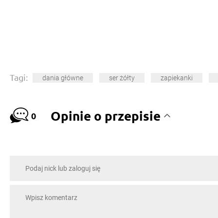
Tagi:
dania główne
ser żółty
zapiekanki
Opinie o przepisie
0