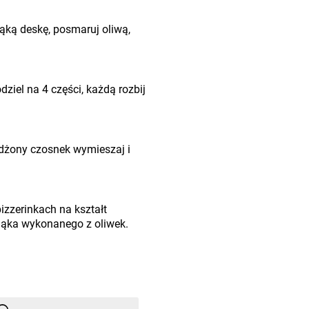
ką deskę, posmaruj oliwą,
dziel na 4 części, każdą rozbij
iażdżony czosnek wymieszaj i
pizzerinkach na kształt
jąka wykonanego z oliwek.