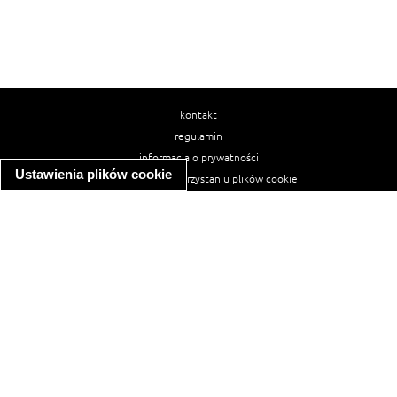
kontakt
regulamin
informacja o prywatności
Ustawienia plików cookie
informacja o wykorzystaniu plików cookie
ułatwienia dostępu
Najpopularniejsze przepisy
spaghetti bolognese
makaron z kurczakiem w sosie śmietanowym
kanapka z indykiem
ratatouille
lahmacun
mac and cheese