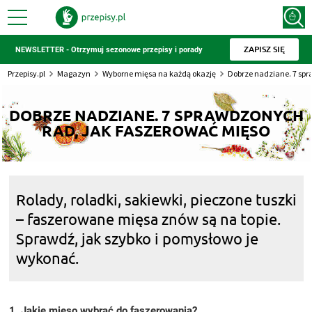
ZAPISZ SIĘ
NEWSLETTER - Otrzymuj sezonowe przepisy i porady
Przepisy.pl
Magazyn
Wyborne mięsa na każdą okazję
Dobrze nadziane. 7 spr
DOBRZE NADZIANE. 7 SPRAWDZONYCH
RAD, JAK FASZEROWAĆ MIĘSO
Rolady, roladki, sakiewki, pieczone tuszki
– faszerowane mięsa znów są na topie.
Sprawdź, jak szybko i pomysłowo je
wykonać.
1. Jakie mięso wybrać do faszerowania?