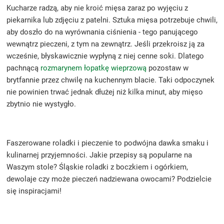
Kucharze radzą, aby nie kroić mięsa zaraz po wyjęciu z
piekarnika lub zdjęciu z patelni. Sztuka mięsa potrzebuje chwili,
aby doszło do na wyrównania ciśnienia - tego panującego
wewnątrz pieczeni, z tym na zewnątrz. Jeśli przekroisz ją za
wcześnie, błyskawicznie wypłyną z niej cenne soki. Dlatego
pachnącą
rozmarynem łopatkę wieprzową
pozostaw w
brytfannie przez chwilę na kuchennym blacie. Taki odpoczynek
nie powinien trwać jednak dłużej niż kilka minut, aby mięso
zbytnio nie wystygło.
Faszerowane roladki i pieczenie to podwójna dawka smaku i
kulinarnej przyjemności. Jakie przepisy są popularne na
Waszym stole? Śląskie roladki z boczkiem i ogórkiem,
dewolaje czy może pieczeń nadziewana owocami? Podzielcie
się inspiracjami!