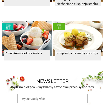
Herbaciana eksplozja smaku
Z rożkiem dookoła świata
Polędwica na różne sposoby
NEWSLETTER
Bądź na bieżąco – wysyłamy sezonowe przepisy i porady