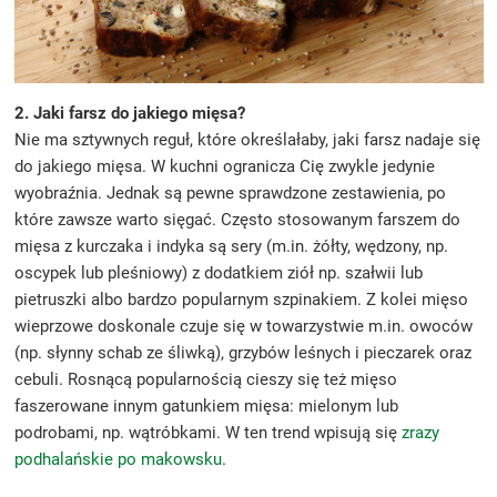
2. Jaki farsz do jakiego mięsa?
Nie ma sztywnych reguł, które określałaby, jaki farsz nadaje się
do jakiego mięsa. W kuchni ogranicza Cię zwykle jedynie
wyobraźnia. Jednak są pewne sprawdzone zestawienia, po
które zawsze warto sięgać. Często stosowanym farszem do
mięsa z kurczaka i indyka są sery (m.in. żółty, wędzony, np.
oscypek lub pleśniowy) z dodatkiem ziół np. szałwii lub
pietruszki albo bardzo popularnym szpinakiem. Z kolei mięso
wieprzowe doskonale czuje się w towarzystwie m.in. owoców
(np. słynny schab ze śliwką), grzybów leśnych i pieczarek oraz
cebuli. Rosnącą popularnością cieszy się też mięso
faszerowane innym gatunkiem mięsa: mielonym lub
podrobami, np. wątróbkami. W ten trend wpisują się
zrazy
podhalańskie po makowsku
.