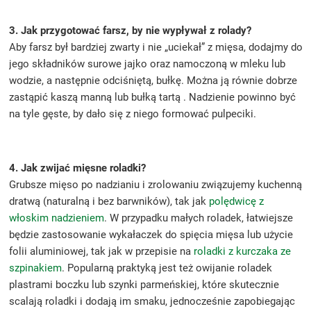
3. Jak przygotować farsz, by nie wypływał z rolady?
Aby farsz był bardziej zwarty i nie „uciekał” z mięsa, dodajmy do
jego składników surowe jajko oraz namoczoną w mleku lub
wodzie, a następnie odciśniętą, bułkę. Można ją równie dobrze
zastąpić kaszą manną lub bułką tartą . Nadzienie powinno być
na tyle gęste, by dało się z niego formować pulpeciki.
4. Jak zwijać mięsne roladki?
Grubsze mięso po nadzianiu i zrolowaniu związujemy kuchenną
dratwą (naturalną i bez barwników), tak jak
polędwicę z
włoskim nadzieniem
. W przypadku małych roladek, łatwiejsze
będzie zastosowanie wykałaczek do spięcia mięsa lub użycie
folii aluminiowej, tak jak w przepisie na
roladki z kurczaka ze
szpinakiem
. Popularną praktyką jest też owijanie roladek
plastrami boczku lub szynki parmeńskiej, które skutecznie
scalają roladki i dodają im smaku, jednocześnie zapobiegając