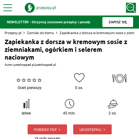
ZAPISZ SIĘ
NEWSLETTER - Otrzymuj sezonowe przepisy i porady
Przepisy.pl
Zamów do domu
Zapiekanka z dorsza w kremowym sosie z ziemni
Zapiekanka z dorsza w kremowym sosie z
ziemniakami, ogórkiem i selerem
naciowym
Autor:
justchopped.pl justchopped.pl
Oceń pierwszy
0 os.
łatwe
45 min.
2 os.
POBIERZ PDF
UDOSTĘPNIJ
19 osób zapisało