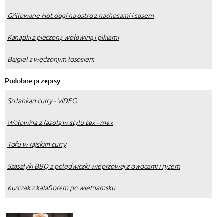
Grillowane Hot dogi na ostro z nachosami i sosem
Kanapki z pieczoną wołowiną i piklami
Bajgiel z wędzonym łososiem
Podobne przepisy
Sri lankan curry - VIDEO
Wołowina z fasolą w stylu tex - mex
Tofu w rajskim curry
Szaszłyki BBQ z polędwiczki wieprzowej z owocami i ryżem
Kurczak z kalafiorem po wietnamsku