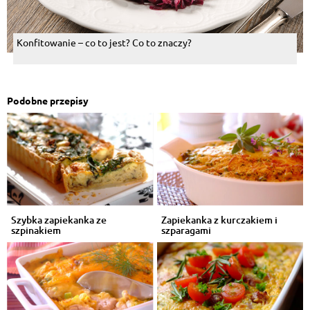
Konfitowanie – co to jest? Co to znaczy?
Podobne przepisy
Szybka zapiekanka ze
Zapiekanka z kurczakiem i
szpinakiem
szparagami