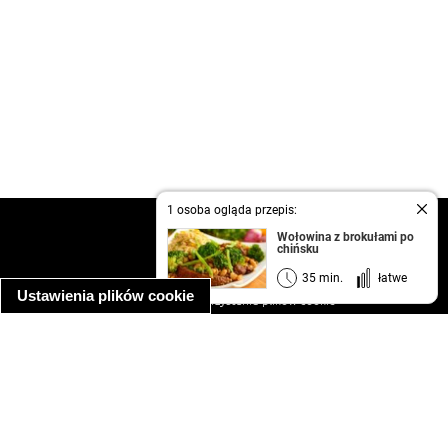
1 osoba ogląda przepis:
kontakt
Wołowina z brokułami po
chińsku
regulamin
informacja o prywatności
35 min.
łatwe
Ustawienia plików cookie
informacja o wykorzystaniu plików cookie
ułatwienia dostępu
Najpopularniejsze przepisy
spaghetti bolognese
makaron z kurczakiem w sosie śmietanowym