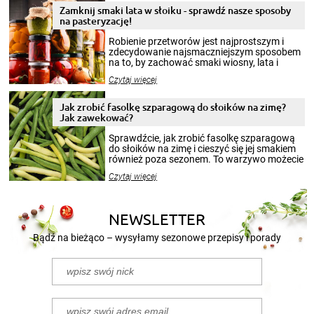
Zamknij smaki lata w słoiku - sprawdź nasze sposoby
na pasteryzację!
Robienie przetworów jest najprostszym i
zdecydowanie najsmaczniejszym sposobem
na to, by zachować smaki wiosny, lata i
jesieni na dłużej. Można robić setki zdjęć
Czytaj więcej
krajobrazów, by cieszyć nimi oko w sezonie
zimowym, ale to smaczny posiłek pozwoli w
pełni poczuć atmosferę cieplejszych
Jak zrobić fasolkę szparagową do słoików na zimę?
miesięcy. Przygotowanie słoików ze
Jak zawekować?
smakowitą zawartością musi obejmować
patenty, które pozwolą zachować świeżość
Sprawdźcie, jak zrobić fasolkę szparagową
przetworów.
do słoików na zimę i cieszyć się jej smakiem
również poza sezonem. To warzywo możecie
wekować na wiele sposobów. Wykorzystajcie
Czytaj więcej
nasze propozycje!
NEWSLETTER
Bądź na bieżąco – wysyłamy sezonowe przepisy i porady