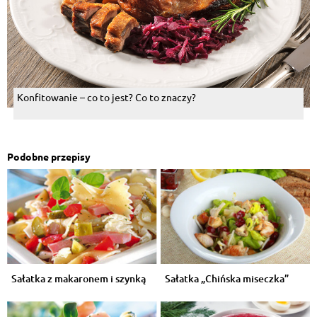
Konfitowanie – co to jest? Co to znaczy?
Podobne przepisy
Sałatka z makaronem i szynką
Sałatka „Chińska miseczka”