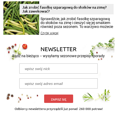
zimowym, ale to smaczny posiłek pozwoli w
pełni poczuć atmosferę cieplejszych
Jak zrobić fasolkę szparagową do słoików na zimę?
miesięcy. Przygotowanie słoików ze
Jak zawekować?
smakowitą zawartością musi obejmować
patenty, które pozwolą zachować świeżość
Sprawdźcie, jak zrobić fasolkę szparagową
przetworów.
do słoików na zimę i cieszyć się jej smakiem
również poza sezonem. To warzywo możecie
wekować na wiele sposobów. Wykorzystajcie
Czytaj więcej
nasze propozycje!
NEWSLETTER
Bądź na bieżąco – wysyłamy sezonowe przepisy i porady
ZAPISZ SIĘ
Odbiorcy newslettera przyrządzili już ponad
260 000 potraw!