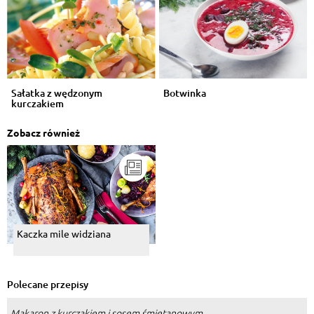
Sałatka z wędzonym
Botwinka
kurczakiem
Zobacz również
Kaczka mile widziana
Polecane przepisy
Makaron z kurczakiem i sosem śmietanowym