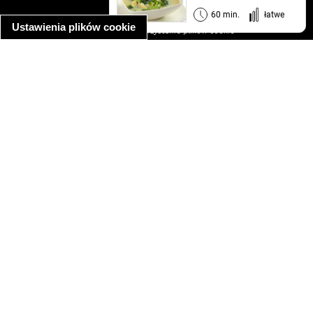
informacja o prywatności
60 min.
łatwe
Ustawienia plików cookie
informacja o wykorzystaniu plików cookie
ułatwienia dostępu
Najpopularniejsze przepisy
spaghetti bolognese
makaron z kurczakiem w sosie śmietanowym
kanapka z indykiem
ratatouille
lahmacun
mac and cheese
zupa minestrone
cannelloni ze szpinakiem i ricottą
spaghetti przepisy
makaron z kurczakiem
tagliatelle z kurczakiem