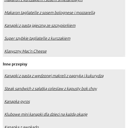
Makaron tagliatelle z sosem bolognese i mozzarellą
Kanapki z pastą jajeczną ze szczypiorkiem
Super szybkie tagliatelle z kurczakiem
Klasyczny Mac’n Cheese
Inne przepisy
Kanapki z pastą z wędzonej makreli z papryką i kukurydzą
Steak sandwich z sałatką coleslaw z kapusty bok choy
Kanapka gyros
Klubowe mini kanapki dla dzieci na każdą okazję
Kanapka z awokado