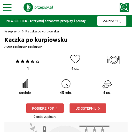
ZAPISZ SIĘ
NEWSLETTER - Otrzymuj sezonowe przepisy i porady
Przepisy.pl
Kaczka po kurpiowsku
Kaczka po kurpiowsku
Autor:
pasibrzuch pasibrzuch
1
4 os.
średnie
45 min.
4 os.
POBIERZ PDF
UDOSTĘPNIJ
9 osób zapisało