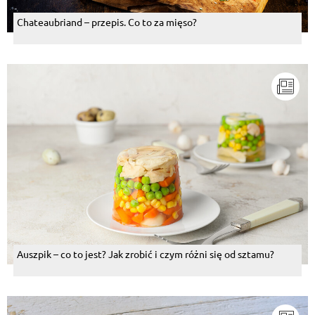
Chateaubriand – przepis. Co to za mięso?
Auszpik – co to jest? Jak zrobić i czym różni się od sztamu?