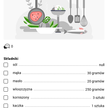
0
Składniki
sól
null
mąka
30 gramów
masło
20 gramów
włoszczyzna
250 gramów
korniszony
3 sztuki
kaczka
1 sztuka