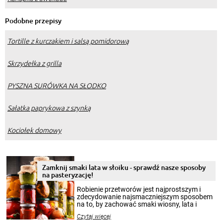
Podobne przepisy
Tortille z kurczakiem i salsą pomidorową
Skrzydełka z grilla
PYSZNA SURÓWKA NA SŁODKO
Sałatka paprykowa z szynką
Kociołek domowy
Zamknij smaki lata w słoiku - sprawdź nasze sposoby
na pasteryzację!
Robienie przetworów jest najprostszym i
zdecydowanie najsmaczniejszym sposobem
na to, by zachować smaki wiosny, lata i
jesieni na dłużej. Można robić setki zdjęć
Czytaj więcej
krajobrazów, by cieszyć nimi oko w sezonie