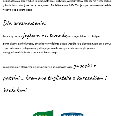
się zagotowała. Spowoduje to jej brunatnienie. Botwinkę wykorzystaj w całości, nie wyrzucaj liści,
tylko drobno pokrojone dodaj do wywaru. Zabiel śmietaną 18%. Twoja zupa botwinkowa będzie
wtedy nieco delikatniejsza.
Dla urozmaicenia:
jajkiem na twardo
Botwinkę podaj z
, sadzonym lub też z młodymi
ziemniakami. Lekko kwaśny smak botwiny dobrze będzie współgrał z plastrem twarogu. Serwuj
zupę botwinkę z łyżką śmietany albo jogurtu naturalnego, udekorowaną koperkiem,
szczypiorkiem lub listkiem botwinki. Smacznego!
gnocchi z
Jeśli zasmakował Ci przepis na zupę botwinkę, sprawdź także
patelni
kremowe tagliatelle z kurczakiem i
oraz
brokułami
.