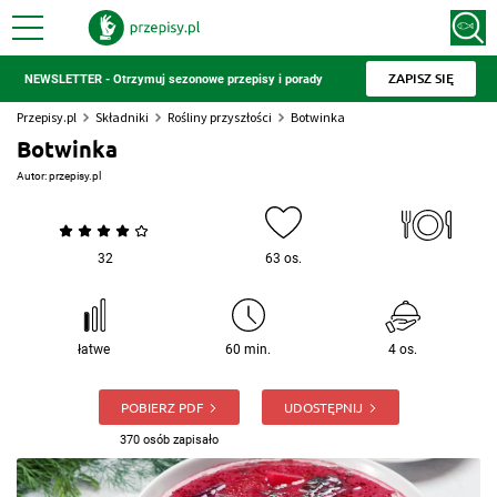
ZAPISZ SIĘ
NEWSLETTER - Otrzymuj sezonowe przepisy i porady
Przepisy.pl
Składniki
Rośliny przyszłości
Botwinka
Botwinka
Autor:
przepisy.pl
32
63 os.
łatwe
60 min.
4 os.
POBIERZ PDF
UDOSTĘPNIJ
370 osób zapisało