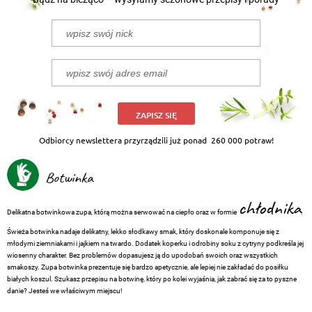
ZAPISZ SIĘ
Odbiorcy newslettera przyrządzili już ponad
260 000 potraw!
Botwinka
chłodnika
Delikatna botwinkowa zupa, którą można serwować na ciepło oraz w formie
.
Świeża botwinka nadaje delikatny, lekko słodkawy smak, który doskonale komponuje się z
młodymi ziemniakami i jajkiem na twardo. Dodatek koperku i odrobiny soku z cytryny podkreśla jej
wiosenny charakter. Bez problemów dopasujesz ją do upodobań swoich oraz wszystkich
smakoszy. Zupa botwinka prezentuje się bardzo apetycznie, ale lepiej nie zakładać do posiłku
białych koszul. Szukasz przepisu na botwinę, który po kolei wyjaśnia, jak zabrać się za to pyszne
danie? Jesteś we właściwym miejscu!