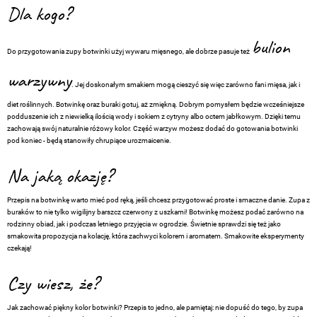
Dla kogo?
bulion
Do przygotowania zupy botwinki użyj wywaru mięsnego, ale dobrze pasuje też
warzywny
. Jej doskonałym smakiem mogą cieszyć się więc zarówno fani mięsa, jak i
diet roślinnych. Botwinkę oraz buraki gotuj, aż zmiękną. Dobrym pomysłem będzie wcześniejsze
podduszenie ich z niewielką ilością wody i sokiem z cytryny albo octem jabłkowym. Dzięki temu
zachowają swój naturalnie różowy kolor. Część warzyw możesz dodać do gotowania botwinki
pod koniec - będą stanowiły chrupiące urozmaicenie.
Na jaką okazję?
Przepis na botwinkę warto mieć pod ręką, jeśli chcesz przygotować proste i smaczne danie. Zupa z
buraków to nie tylko wigilijny barszcz czerwony z uszkami! Botwinkę możesz podać zarówno na
rodzinny obiad, jak i podczas letniego przyjęcia w ogrodzie. Świetnie sprawdzi się też jako
smakowita propozycja na kolację, która zachwyci kolorem i aromatem. Smakowite eksperymenty
czekają!
Czy wiesz, że?
Jak zachować piękny kolor botwinki? Przepis to jedno, ale pamiętaj: nie dopuść do tego, by zupa