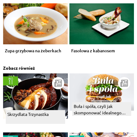
Zupa grzybowa na żeberkach
Fasolowa z kabanosem
Zobacz również
Buła i spóła, czyli jak
skomponować idealnego
Skrzydlata Trzynastka
burgera