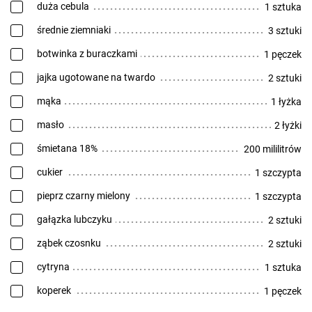
duża cebula
1 sztuka
średnie ziemniaki
3 sztuki
botwinka z buraczkami
1 pęczek
jajka ugotowane na twardo
2 sztuki
mąka
1 łyżka
masło
2 łyżki
śmietana 18%
200 mililitrów
cukier
1 szczypta
pieprz czarny mielony
1 szczypta
gałązka lubczyku
2 sztuki
ząbek czosnku
2 sztuki
cytryna
1 sztuka
koperek
1 pęczek