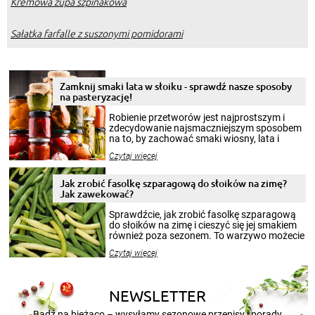
Kremowa zupa szpinakowa
Sałatka farfalle z suszonymi pomidorami
Zamknij smaki lata w słoiku - sprawdź nasze sposoby
na pasteryzację!
Robienie przetworów jest najprostszym i
zdecydowanie najsmaczniejszym sposobem
na to, by zachować smaki wiosny, lata i
jesieni na dłużej. Można robić setki zdjęć
Czytaj więcej
krajobrazów, by cieszyć nimi oko w sezonie
zimowym, ale to smaczny posiłek pozwoli w
pełni poczuć atmosferę cieplejszych
Jak zrobić fasolkę szparagową do słoików na zimę?
miesięcy. Przygotowanie słoików ze
Jak zawekować?
smakowitą zawartością musi obejmować
patenty, które pozwolą zachować świeżość
Sprawdźcie, jak zrobić fasolkę szparagową
przetworów.
do słoików na zimę i cieszyć się jej smakiem
również poza sezonem. To warzywo możecie
wekować na wiele sposobów. Wykorzystajcie
Czytaj więcej
nasze propozycje!
NEWSLETTER
Bądź na bieżąco – wysyłamy sezonowe przepisy i porady