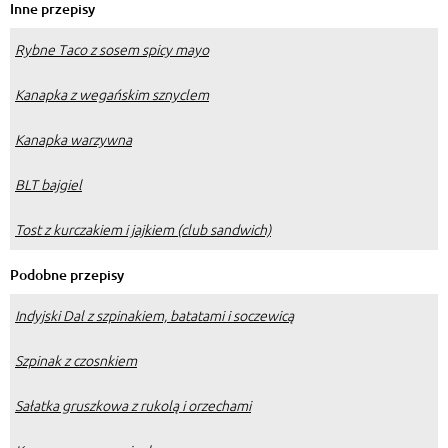
Inne przepisy
Rybne Taco z sosem spicy mayo
Kanapka z wegańskim sznyclem
Kanapka warzywna
BLT bajgiel
Tost z kurczakiem i jajkiem (club sandwich)
Podobne przepisy
Indyjski Dal z szpinakiem, batatami i soczewicą
Szpinak z czosnkiem
Sałatka gruszkowa z rukolą i orzechami