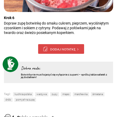
Krok 6
Dopraw zupę botwinkę do smaku cukrem, pieprzem, wyciśniętym
czosnkiem i sokiem z cytryny. Podawaj z połówkami jajek na
twardo oraz świeżo posiekanym koperkiem.
DODAJ NOTATKĘ
Dobra rada:
Botwinka nie musi kojarzyć się wyłącznie z zupami – spróbuj także sałatek z
jej dodatkiem!
Tagi:
kuchnia polska
warzywa
zupy
mięso
marchewka
śmietana
drób
pomysł na zupę
4
Opinie o przepisie