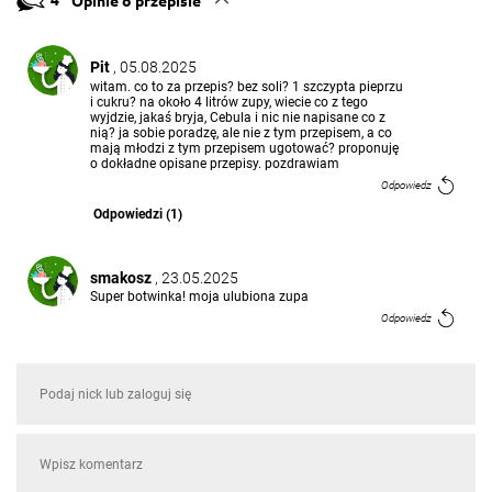
Pit
, 05.08.2025
witam. co to za przepis? bez soli? 1 szczypta pieprzu
i cukru? na około 4 litrów zupy, wiecie co z tego
wyjdzie, jakaś bryja, Cebula i nic nie napisane co z
nią? ja sobie poradzę, ale nie z tym przepisem, a co
mają młodzi z tym przepisem ugotować? proponuję
o dokładne opisane przepisy. pozdrawiam
Odpowiedz
Odpowiedzi (1)
smakosz
, 23.05.2025
Super botwinka! moja ulubiona zupa
Odpowiedz
Krysia
, 23.08.2022
Botwinka to moja ulubiona zupa.
Odpowiedz