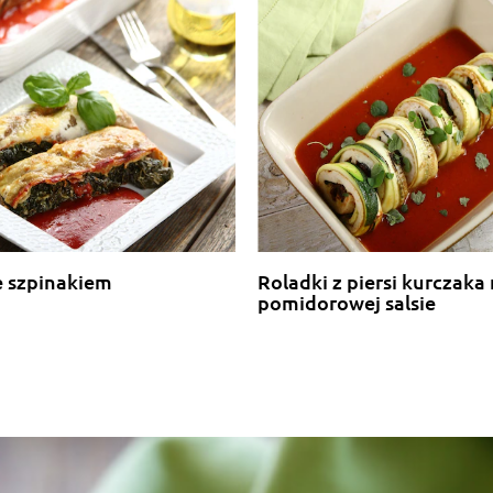
e szpinakiem
Roladki z piersi kurczaka
pomidorowej salsie