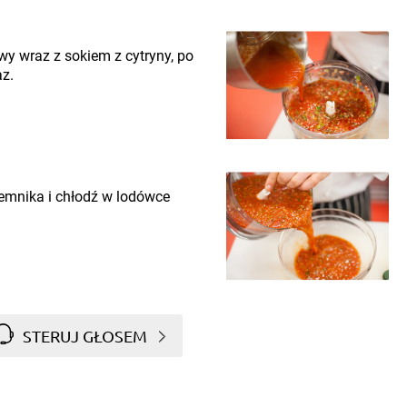
wy wraz z sokiem z cytryny, po
z.
emnika i chłodź w lodówce
STERUJ GŁOSEM