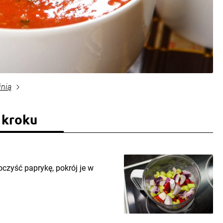
inią
 kroku
czyść paprykę, pokrój je w