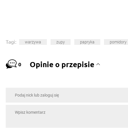
Tagi:
warzywa
zupy
papryka
pomidory
Opinie o przepisie
0