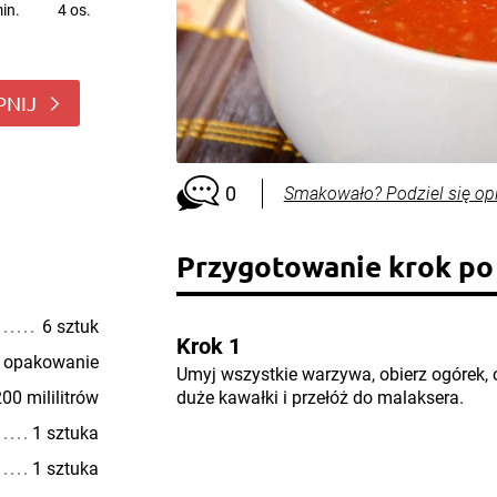
in.
4 os.
PNIJ
0
Smakowało? Podziel się op
Przygotowanie krok po
6 sztuk
Krok 1
 opakowanie
Umyj wszystkie warzywa, obierz ogórek, o
00 mililitrów
duże kawałki i przełóż do malaksera.
1 sztuka
1 sztuka