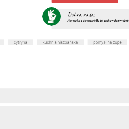
Dobra rada:
Aby natka z pietruszki dłużej zachowała świeżoś
cytryna
kuchnia hiszpańska
pomysł na zupę