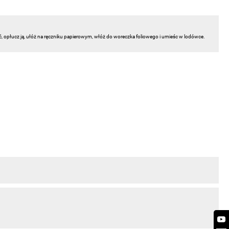
ć, opłucz ją, ułóż na ręczniku papierowym, włóż do woreczka foliowego i umieśc w lodówce.