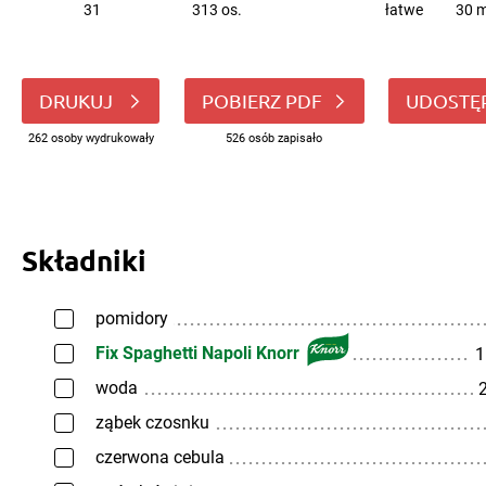
31
313 os.
łatwe
30 m
DRUKUJ
POBIERZ PDF
UDOSTĘ
262 osoby wydrukowały
526 osób zapisało
Składniki
pomidory
Fix Spaghetti Napoli Knorr
1
woda
2
ząbek czosnku
czerwona cebula