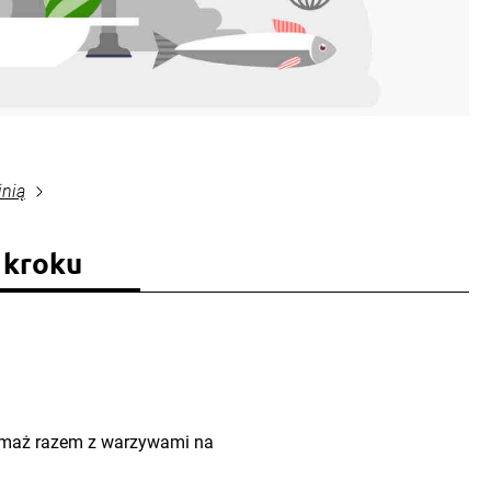
inią
 kroku
esmaż razem z warzywami na