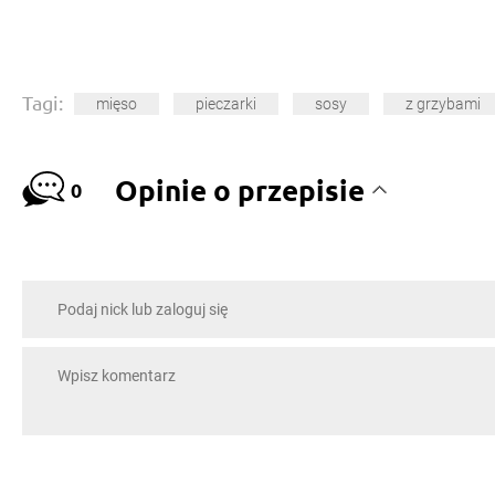
Tagi:
mięso
pieczarki
sosy
z grzybami
Opinie o przepisie
0