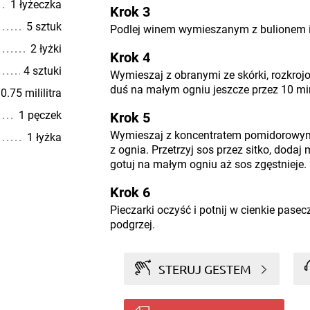
1 łyżeczka
Krok 3
5 sztuk
Podlej winem wymieszanym z bulionem i 
2 łyżki
Krok 4
4 sztuki
Wymieszaj z obranymi ze skórki, rozkro
duś na małym ogniu jeszcze przez 10 mi
0.75 mililitra
1 pęczek
Krok 5
Wymieszaj z koncentratem pomidorowym
1 łyżka
z ognia. Przetrzyj sos przez sitko, doda
gotuj na małym ogniu aż sos zgęstnieje.
Krok 6
Pieczarki oczyść i potnij w cienkie pase
podgrzej.
STERUJ GESTEM