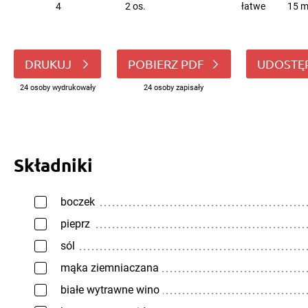
4
2 os.
łatwe
15 m
DRUKUJ
POBIERZ PDF
UDOSTĘ
24 osoby wydrukowały
24 osoby zapisały
Składniki
boczek
pieprz
sól
mąka ziemniaczana
białe wytrawne wino