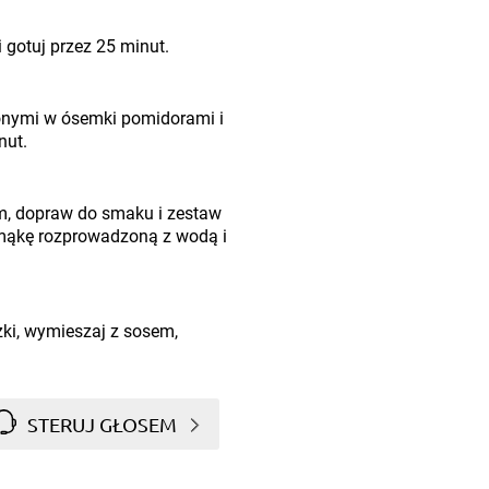
gotuj przez 25 minut.
jonymi w ósemki pomidorami i
nut.
, dopraw do smaku i zestaw
j mąkę rozprowadzoną z wodą i
czki, wymieszaj z sosem,
STERUJ GŁOSEM