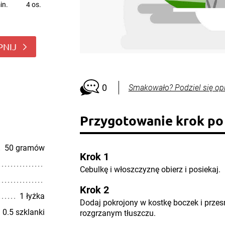
in.
4 os.
PNIJ
0
Smakowało? Podziel się op
Przygotowanie krok po
50 gramów
Krok 1
Cebulkę i włoszczyznę obierz i posiekaj.
Krok 2
1 łyżka
Dodaj pokrojony w kostkę boczek i prz
0.5 szklanki
rozgrzanym tłuszczu.