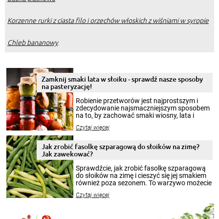
Korzenne rurki z ciasta filo i orzechów włoskich z wiśniami w syropie
Chleb bananowy
Zamknij smaki lata w słoiku - sprawdź nasze sposoby
na pasteryzację!
Robienie przetworów jest najprostszym i
zdecydowanie najsmaczniejszym sposobem
na to, by zachować smaki wiosny, lata i
jesieni na dłużej. Można robić setki zdjęć
Czytaj więcej
krajobrazów, by cieszyć nimi oko w sezonie
zimowym, ale to smaczny posiłek pozwoli w
pełni poczuć atmosferę cieplejszych
Jak zrobić fasolkę szparagową do słoików na zimę?
miesięcy. Przygotowanie słoików ze
Jak zawekować?
smakowitą zawartością musi obejmować
patenty, które pozwolą zachować świeżość
Sprawdźcie, jak zrobić fasolkę szparagową
przetworów.
do słoików na zimę i cieszyć się jej smakiem
również poza sezonem. To warzywo możecie
wekować na wiele sposobów. Wykorzystajcie
Czytaj więcej
nasze propozycje!