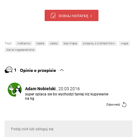
DODAJ NOTATKĘ
Tagi:
wielkanoc
ciasta
ciasto
bez mięsa
przepisy z 4 składników
wege
danie wegetariańskie
1
Opinie o przepisie
Adam Nobielski
, 20.03.2016
super oplaca sie bo wychodzi taniej niz kupywanie
na kg
Odpowiedz