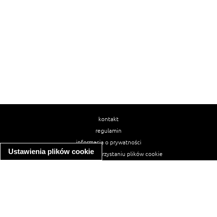
kontakt
regulamin
informacja o prywatności
Ustawienia plików cookie
informacja o wykorzystaniu plików cookie
ułatwienia dostępu
Najpopularniejsze przepisy
spaghetti bolognese
makaron z kurczakiem w sosie śmietanowym