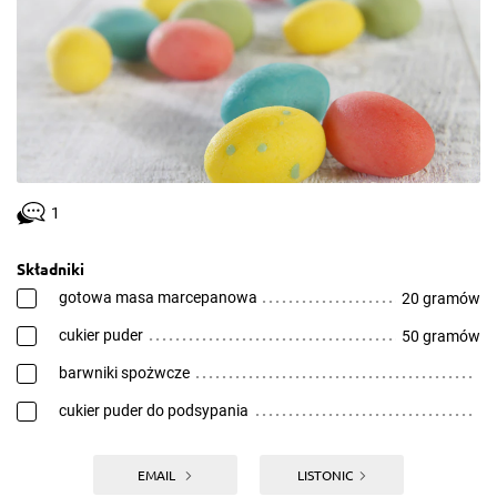
1
Składniki
gotowa masa marcepanowa
20 gramów
cukier puder
50 gramów
barwniki spożwcze
cukier puder do podsypania
EMAIL
LISTONIC