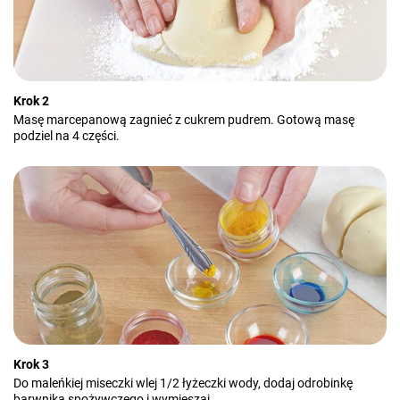
Krok 2
Masę marcepanową zagnieć z cukrem pudrem. Gotową masę
podziel na 4 części.
Krok 3
Do maleńkiej miseczki wlej 1/2 łyżeczki wody, dodaj odrobinkę
barwnika spożywczego i wymieszaj.