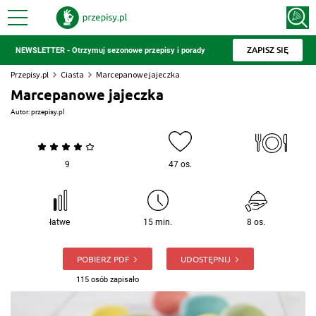
ZAPISZ SIĘ
NEWSLETTER - Otrzymuj sezonowe przepisy i porady
Przepisy.pl
Ciasta
Marcepanowe jajeczka
Marcepanowe jajeczka
Autor:
przepisy.pl
9
47 os.
łatwe
15 min.
8 os.
POBIERZ PDF
UDOSTĘPNIJ
115 osób zapisało