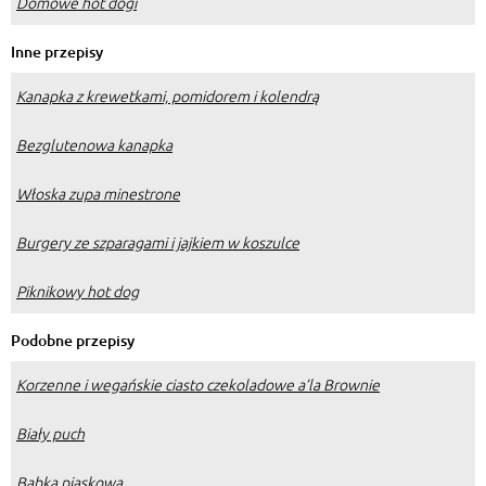
Domowe hot dogi
Inne przepisy
Kanapka z krewetkami, pomidorem i kolendrą
Bezglutenowa kanapka
Włoska zupa minestrone
Burgery ze szparagami i jajkiem w koszulce
Piknikowy hot dog
Podobne przepisy
Korzenne i wegańskie ciasto czekoladowe a’la Brownie
Biały puch
Babka piaskowa