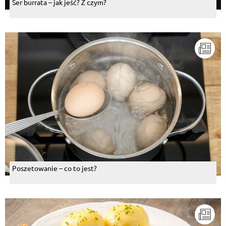
Ser burrata – jak jeść? Z czym?
Poszetowanie – co to jest?