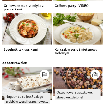
Grillowane steki z indyka z
Grillowe party - VIDEO
pieczarkami
Spaghetti z klopsikami
Kurczak w sosie śmietanowo-
ziołowym
Zobacz również
Orzechowe, strączkowe,
Nugat – co to jest? Jak go
zbożowe, zielone!
zrobić w wersji orzechowej