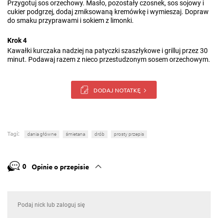
Przygotuj sos orzechowy. Masło, pozostały czosnek, sos sojowy i
cukier podgrzej, dodaj zmiksowaną kremówkę i wymieszaj. Dopraw
do smaku przyprawami i sokiem z limonki.
Krok 4
Kawałki kurczaka nadziej na patyczki szaszłykowe i grilluj przez 30
minut. Podawaj razem z nieco przestudzonym sosem orzechowym.
DODAJ NOTATKĘ
Tagi:
dania główne
śmietana
drób
prosty przepis
0
Opinie o przepisie