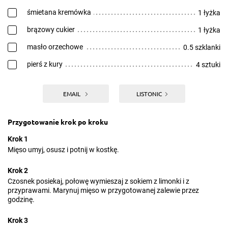
śmietana kremówka
1 łyżka
brązowy cukier
1 łyżka
masło orzechowe
0.5 szklanki
pierś z kury
4 sztuki
EMAIL
LISTONIC
Przygotowanie krok po kroku
Krok 1
Mięso umyj, osusz i potnij w kostkę.
Krok 2
Czosnek posiekaj, połowę wymieszaj z sokiem z limonki i z
przyprawami. Marynuj mięso w przygotowanej zalewie przez
godzinę.
Krok 3