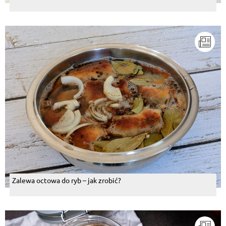
Zalewa octowa do ryb – jak zrobić?