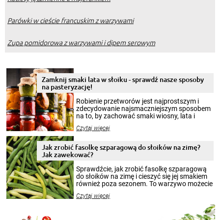
Parówki w cieście francuskim z warzywami
Zupa pomidorowa z warzywami i dipem serowym
Zamknij smaki lata w słoiku - sprawdź nasze sposoby
na pasteryzację!
Robienie przetworów jest najprostszym i
zdecydowanie najsmaczniejszym sposobem
na to, by zachować smaki wiosny, lata i
jesieni na dłużej. Można robić setki zdjęć
Czytaj więcej
krajobrazów, by cieszyć nimi oko w sezonie
zimowym, ale to smaczny posiłek pozwoli w
pełni poczuć atmosferę cieplejszych
Jak zrobić fasolkę szparagową do słoików na zimę?
miesięcy. Przygotowanie słoików ze
Jak zawekować?
smakowitą zawartością musi obejmować
patenty, które pozwolą zachować świeżość
Sprawdźcie, jak zrobić fasolkę szparagową
przetworów.
do słoików na zimę i cieszyć się jej smakiem
również poza sezonem. To warzywo możecie
wekować na wiele sposobów. Wykorzystajcie
Czytaj więcej
nasze propozycje!