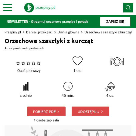
ZAPISZ SIĘ
NEWSLETTER - Otrzymuj sezonowe przepisy i porady
Przepisy.pl
Dania i przekąski
Dania główne
Orzechowe szaszłyki z kurcząt
Orzechowe szaszłyki z kurcząt
Autor:
pasibrzuch pasibrzuch
Oceń pierwszy
1 os.
średnie
45 min.
4 os.
POBIERZ PDF
UDOSTĘPNIJ
1 osoba zapisała