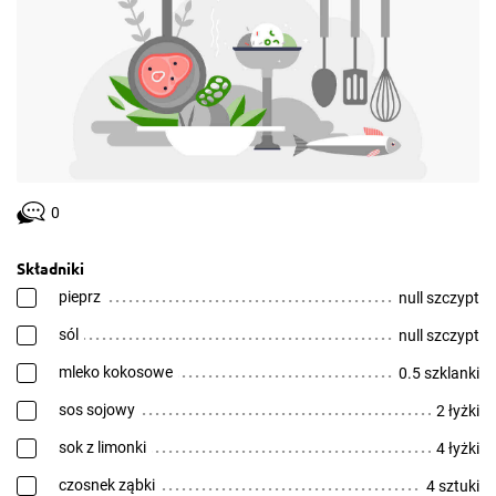
0
Składniki
pieprz
null szczypt
sól
null szczypt
mleko kokosowe
0.5 szklanki
sos sojowy
2 łyżki
sok z limonki
4 łyżki
czosnek ząbki
4 sztuki