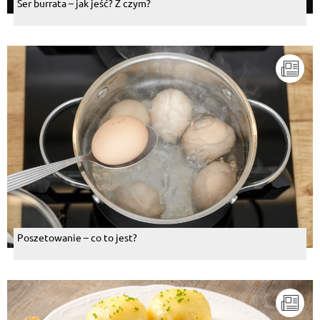
Ser burrata – jak jeść? Z czym?
Poszetowanie – co to jest?