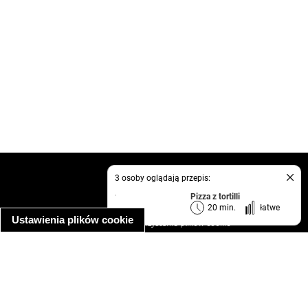
kontakt
3 osoby oglądają przepis:
regulamin
Pizza z tortilli
informacja o prywatności
20 min.
łatwe
Ustawienia plików cookie
informacja o wykorzystaniu plików cookie
ułatwienia dostępu
Najpopularniejsze przepisy
spaghetti bolognese