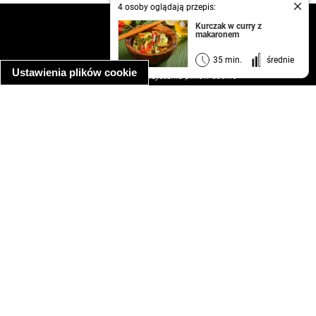
4 osoby oglądają przepis:
kontakt
Kurczak w curry z
makaronem
regulamin
informacja o prywatności
35 min.
średnie
Ustawienia plików cookie
informacja o wykorzystaniu plików cookie
ułatwienia dostępu
Najpopularniejsze przepisy
spaghetti bolognese
makaron z kurczakiem w sosie śmietanowym
kanapka z indykiem
ratatouille
lahmacun
mac and cheese
zupa minestrone
cannelloni ze szpinakiem i ricottą
spaghetti przepisy