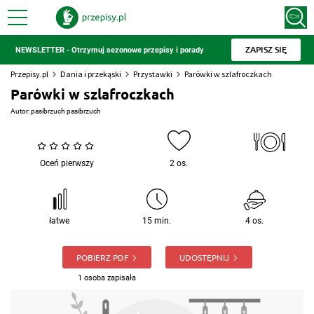
ZAPISZ SIĘ
NEWSLETTER - Otrzymuj sezonowe przepisy i porady
Przepisy.pl
Dania i przekąski
Przystawki
Parówki w szlafroczkach
Parówki w szlafroczkach
Autor:
pasibrzuch pasibrzuch
Oceń pierwszy
2 os.
łatwe
15 min.
4 os.
POBIERZ PDF
UDOSTĘPNIJ
1 osoba zapisała