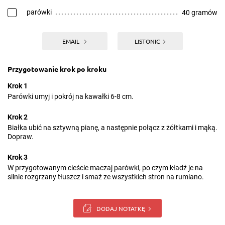
parówki
40 gramów
EMAIL
LISTONIC
Przygotowanie krok po kroku
Krok 1
Parówki umyj i pokrój na kawałki 6-8 cm.
Krok 2
Białka ubić na sztywną pianę, a następnie połącz z żółtkami i mąką.
Dopraw.
Krok 3
W przygotowanym cieście maczaj parówki, po czym kładź je na
silnie rozgrzany tłuszcz i smaż ze wszystkich stron na rumiano.
DODAJ NOTATKĘ