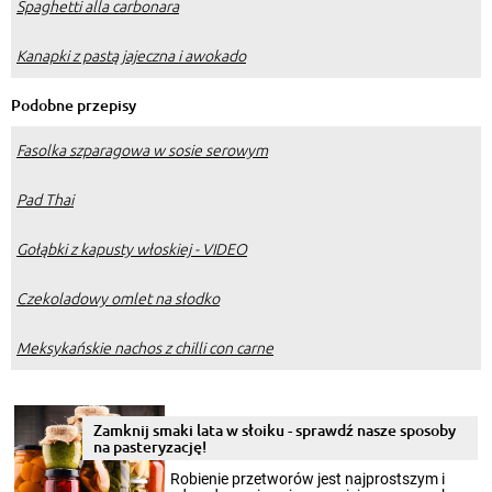
Spaghetti alla carbonara
Kanapki z pastą jajeczna i awokado
Podobne przepisy
Fasolka szparagowa w sosie serowym
Pad Thai
Gołąbki z kapusty włoskiej - VIDEO
Czekoladowy omlet na słodko
Meksykańskie nachos z chilli con carne
Zamknij smaki lata w słoiku - sprawdź nasze sposoby
na pasteryzację!
Robienie przetworów jest najprostszym i