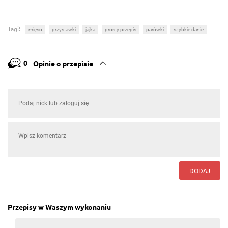
Tagi:
mięso
przystawki
jajka
prosty przepis
parówki
szybkie danie
0
Opinie o przepisie
DODAJ
Przepisy w Waszym wykonaniu