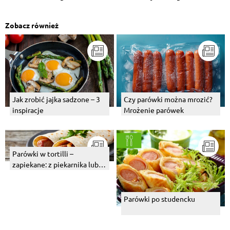
Zobacz również
Jak zrobić jajka sadzone – 3
Czy parówki można mrozić?
inspiracje
Mrożenie parówek
Parówki w tortilli –
zapiekane: z piekarnika lub z
patelni
Parówki po studencku