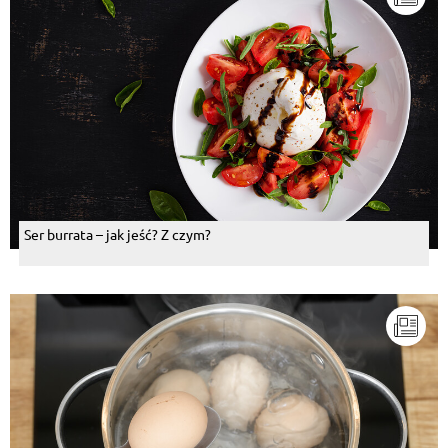
Ser burrata – jak jeść? Z czym?