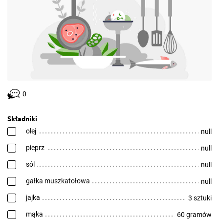
0
Składniki
olej
null
pieprz
null
sól
null
gałka muszkatołowa
null
jajka
3 sztuki
mąka
60 gramów