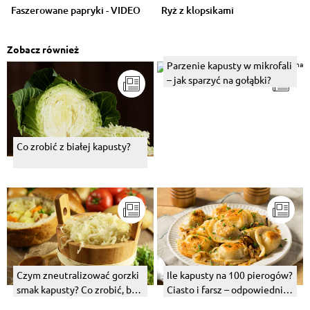
Faszerowane papryki - VIDEO
Ryż z klopsikami
Zobacz również
Parzenie kapusty w mikrofali
– jak sparzyć na gołąbki?
Co zrobić z białej kapusty?
Czym zneutralizować gorzki
Ile kapusty na 100 pierogów?
smak kapusty? Co zrobić, by
Ciasto i farsz – odpowiednie
bigos nie był kwaśny?
proporcje