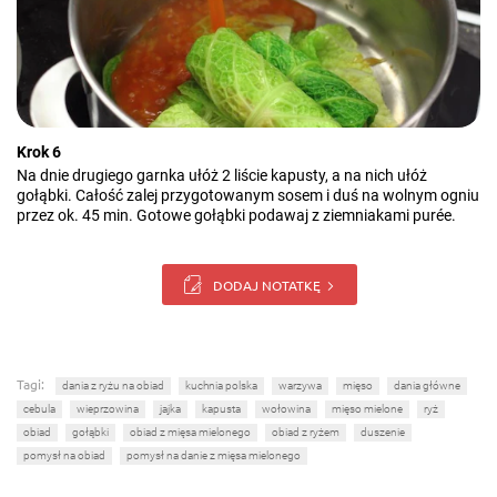
Krok 6
Na dnie drugiego garnka ułóż 2 liście kapusty, a na nich ułóż
gołąbki. Całość zalej przygotowanym sosem i duś na wolnym ogniu
przez ok. 45 min. Gotowe gołąbki podawaj z ziemniakami purée.
DODAJ NOTATKĘ
Tagi:
dania z ryżu na obiad
kuchnia polska
warzywa
mięso
dania główne
cebula
wieprzowina
jajka
kapusta
wołowina
mięso mielone
ryż
obiad
gołąbki
obiad z mięsa mielonego
obiad z ryżem
duszenie
pomysł na obiad
pomysł na danie z mięsa mielonego