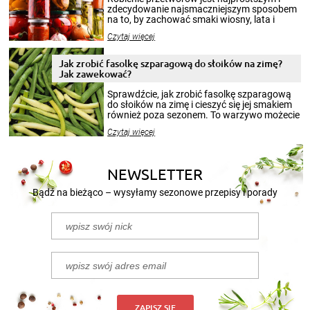
zdecydowanie najsmaczniejszym sposobem
na to, by zachować smaki wiosny, lata i
jesieni na dłużej. Można robić setki zdjęć
Czytaj więcej
krajobrazów, by cieszyć nimi oko w sezonie
zimowym, ale to smaczny posiłek pozwoli w
pełni poczuć atmosferę cieplejszych
Jak zrobić fasolkę szparagową do słoików na zimę?
miesięcy. Przygotowanie słoików ze
Jak zawekować?
smakowitą zawartością musi obejmować
patenty, które pozwolą zachować świeżość
Sprawdźcie, jak zrobić fasolkę szparagową
przetworów.
do słoików na zimę i cieszyć się jej smakiem
również poza sezonem. To warzywo możecie
wekować na wiele sposobów. Wykorzystajcie
Czytaj więcej
nasze propozycje!
NEWSLETTER
Bądź na bieżąco – wysyłamy sezonowe przepisy i porady
ZAPISZ SIĘ