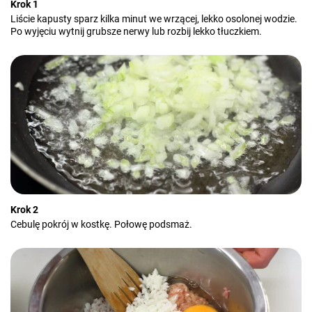
Krok 1
Liście kapusty sparz kilka minut we wrzącej, lekko osolonej wodzie.
Po wyjęciu wytnij grubsze nerwy lub rozbij lekko tłuczkiem.
Krok 2
Cebulę pokrój w kostkę. Połowę podsmaż.