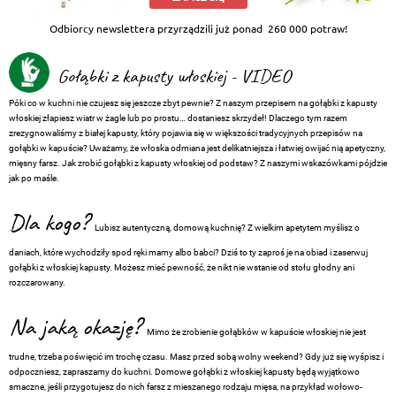
Odbiorcy newslettera przyrządzili już ponad
260 000 potraw!
Gołąbki z kapusty włoskiej - VIDEO
Póki co w kuchni nie czujesz się jeszcze zbyt pewnie? Z naszym przepisem na gołąbki z kapusty
włoskiej złapiesz wiatr w żagle lub po prostu… dostaniesz skrzydeł! Dlaczego tym razem
zrezygnowaliśmy z białej kapusty, który pojawia się w większości tradycyjnych przepisów na
gołąbki w kapuście? Uważamy, że włoska odmiana jest delikatniejsza i łatwiej owijać nią apetyczny,
mięsny farsz. Jak zrobić gołąbki z kapusty włoskiej od podstaw? Z naszymi wskazówkami pójdzie
jak po maśle.
Dla kogo?
Lubisz autentyczną, domową kuchnię? Z wielkim apetytem myślisz o
daniach, które wychodziły spod ręki mamy albo babci? Dziś to ty zaproś je na obiad i zaserwuj
gołąbki z włoskiej kapusty. Możesz mieć pewność, że nikt nie wstanie od stołu głodny ani
rozczarowany.
Na jaką okazję?
Mimo że zrobienie gołąbków w kapuście włoskiej nie jest
trudne, trzeba poświęcić im trochę czasu. Masz przed sobą wolny weekend? Gdy już się wyśpisz i
odpoczniesz, zapraszamy do kuchni. Domowe gołąbki z włoskiej kapusty będą wyjątkowo
smaczne, jeśli przygotujesz do nich farsz z mieszanego rodzaju mięsa, na przykład wołowo-