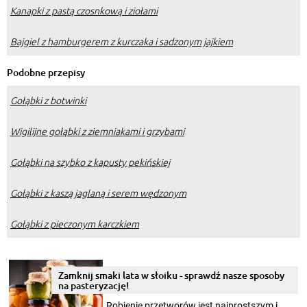
Kanapki z pastą czosnkową i ziołami
Bajgiel z hamburgerem z kurczaka i sadzonym jajkiem
Podobne przepisy
Gołąbki z botwinki
Wigilijne gołąbki z ziemniakami i grzybami
Gołąbki na szybko z kapusty pekińskiej
Gołąbki z kaszą jaglaną i serem wędzonym
Gołąbki z pieczonym karczkiem
Zamknij smaki lata w słoiku - sprawdź nasze sposoby
na pasteryzację!
Robienie przetworów jest najprostszym i