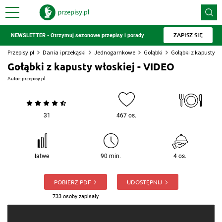
ZAPISZ SIĘ
NEWSLETTER - Otrzymuj sezonowe przepisy i porady
Przepisy.pl
Dania i przekąski
Jednogarnkowe
Gołąbki
Gołąbki z kapusty wł
Gołąbki z kapusty włoskiej - VIDEO
Autor:
przepisy.pl
31
467 os.
łatwe
90 min.
4 os.
POBIERZ PDF
UDOSTĘPNIJ
733 osoby zapisały