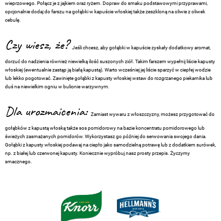
wieprzowego. Połącz je z jajkiem oraz ryżem. Dopraw do smaku podstawowymi przyprawami,
opcjonalnie dodaj do farszu na gołąbki w kapuście włoskiej także zeszkloną na oliwie z oliwek
cebulę.
Czy wiesz, że?
Jeśli chcesz, aby gołąbki w kapuście zyskały dodatkowy aromat,
dorzuć do nadzienia również niewielką ilość suszonych ziół. Takim farszem wypełnij liście kapusty
włoskiej (ewentualnie zastąp ją białą kapustą). Warto wcześniej jej liście sparzyć w ciepłej wodzie
lub lekko pogotować. Zawinięte gołąbki z kapusty włoskiej wstaw do rozgrzanego piekarnika lub
duś na niewielkim ogniu w bulionie warzywnym.
Dla urozmaicenia:
Zamiast wywaru z włoszczyzny, możesz przygotować do
gołąbków z kapustą włoską także sos pomidorowy na bazie koncentratu pomidorowego lub
świeżych zasmażanych pomidorów. Wykorzystasz go później do serwowania swojego dania.
Gołąbki z kapusty włoskiej podawaj na ciepło jako samodzielną potrawę lub z dodatkiem surówek,
np. z białej lub czerwonej kapusty. Koniecznie wypróbuj nasz prosty przepis. Życzymy
smacznego.