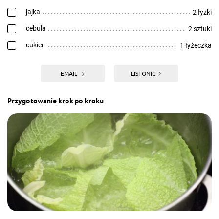
jajka
2 łyżki
cebula
2 sztuki
cukier
1 łyżeczka
EMAIL
LISTONIC
Przygotowanie krok po kroku