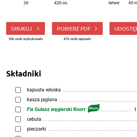
26
420 os.
łatwe
45 m
DRUKUJ
POBIERZ PDF
UDOSTĘ
306 osób wydrukowało
476 osób zapisało
Składniki
kapusta włoska
kasza jaglana
Fix Gulasz węgierski Knorr
1
cebula
pieczarki