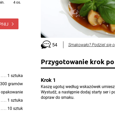
in.
4 os.
PNIJ
54
Smakowało? Podziel się o
Przygotowanie krok po
1 sztuka
Krok 1
300 gramów
Kaszę ugotuj według wskazówek umiesz
 opakowanie
Wystudź, a następnie dodaj starty ser i 
dopraw do smaku.
1 sztuka
10 sztuk