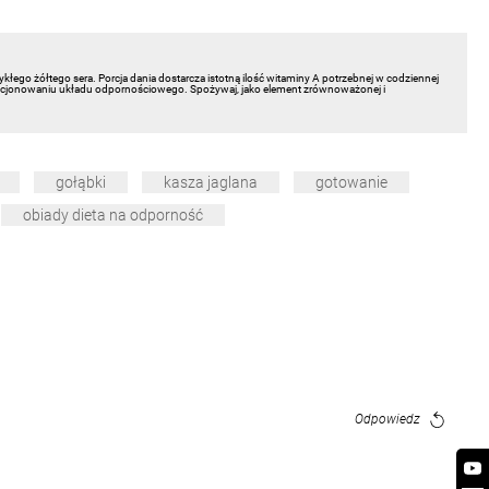
łego żółtego sera. Porcja dania dostarcza istotną ilość witaminy A potrzebnej w codziennej
cjonowaniu układu odpornościowego. Spożywaj, jako element zrównoważonej i
gołąbki
kasza jaglana
gotowanie
obiady dieta na odporność
Odpowiedz