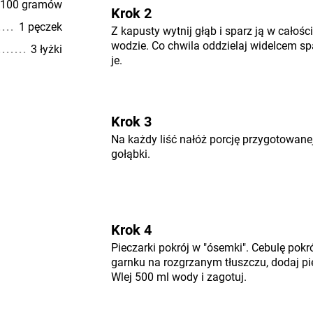
100 gramów
Krok 2
1 pęczek
Z kapusty wytnij głąb i sparz ją w całoś
wodzie. Co chwila oddzielaj widelcem spa
3 łyżki
je.
Krok 3
Na każdy liść nałóż porcję przygotowanej
gołąbki.
Krok 4
Pieczarki pokrój w "ósemki". Cebulę pokr
garnku na rozgrzanym tłuszczu, dodaj pi
Wlej 500 ml wody i zagotuj.