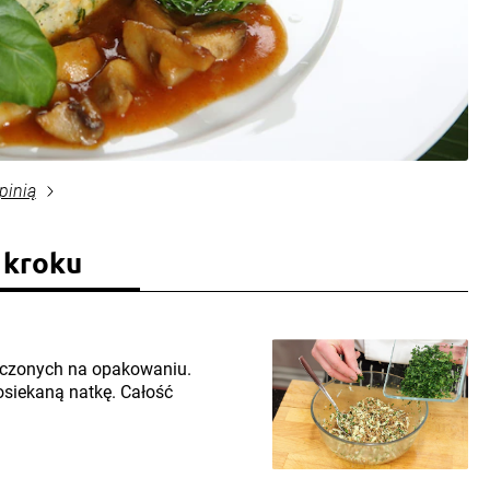
pinią
 kroku
czonych na opakowaniu.
posiekaną natkę. Całość