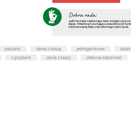
Dobra rada:
Jeśli nie masz wędzonego sera, możesz użyć zwyk
diecie. Witamina A pomaga w prawidłowym funk
zróżnicowanej diety oraz zdrowego trybu życia.
pieczarki
dania z kaszą
jednogarnkowe
obiad
z grzybami
dania z kaszy
dieta na odporność