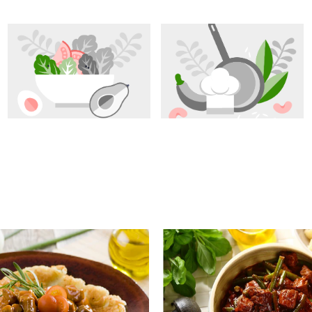
epis ,polecam
nie w pracy do porannej kawy ☺