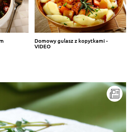
Odpowiedz
we
Odpowiedz
ym
Domowy gulasz z kopytkami -
VIDEO
Odpowiedz
Odpowiedz
dło) i oczywiscie kapusta musi być włoska.
Odpowiedz
A BYŁO JEŚĆ.
Odpowiedz