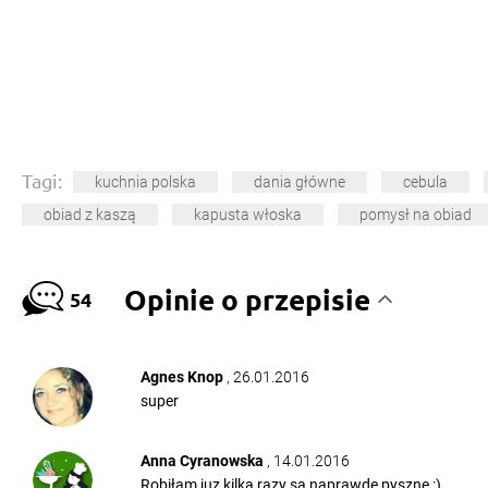
Tagi:
kuchnia polska
dania główne
cebula
obiad z kaszą
kapusta włoska
pomysł na obiad
Opinie o przepisie
54
Agnes Knop
, 26.01.2016
super
Anna Cyranowska
, 14.01.2016
Robiłam juz kilka razy są naprawde pyszne :)