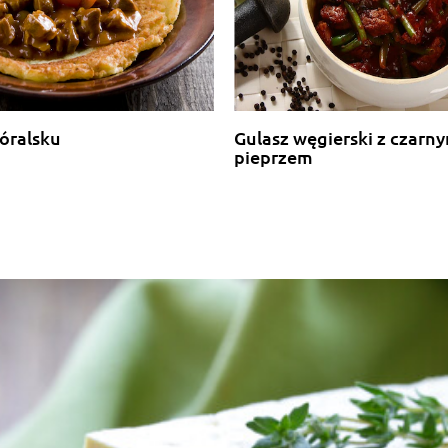
dartowe,Pozdrawiam
odatek intensywny ale w tej wersji golabka z tym serem naprawde cieka
óralsku
Gulasz węgierski z czarn
pieprzem
radycyjne , z ryzem (brązowym) i miesem(mielonym z indyka-tak mi przypa
OD DZIECKA I NIE WIEM DLACZEGO.A W CZASIE WOJNY NIE RAZ TRZEB