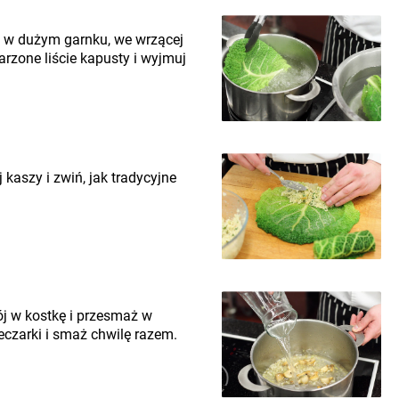
ci w dużym garnku, we wrzącej
rzone liście kapusty i wyjmuj
 kaszy i zwiń, jak tradycyjne
ój w kostkę i przesmaż w
eczarki i smaż chwilę razem.