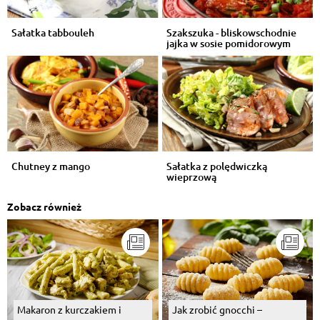
Sałatka tabbouleh
Szakszuka - bliskowschodnie
jajka w sosie pomidorowym
Chutney z mango
Sałatka z polędwiczką
wieprzową
Zobacz również
Makaron z kurczakiem i
Jak zrobić gnocchi –