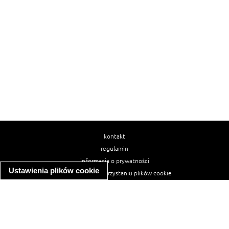
kontakt
regulamin
informacja o prywatności
Ustawienia plików cookie
informacja o wykorzystaniu plików cookie
ułatwienia dostępu
Najpopularniejsze przepisy
spaghetti bolognese