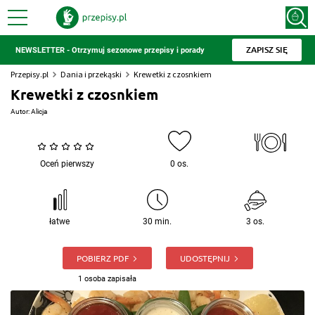
ZAPISZ SIĘ
NEWSLETTER - Otrzymuj sezonowe przepisy i porady
Przepisy.pl
Dania i przekąski
Krewetki z czosnkiem
Krewetki z czosnkiem
Autor:
Alicja
Oceń pierwszy
0 os.
łatwe
30 min.
3 os.
POBIERZ PDF
UDOSTĘPNIJ
1 osoba zapisała