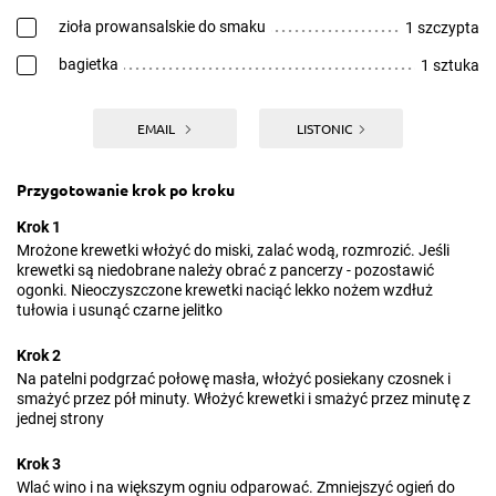
zioła prowansalskie do smaku
1 szczypta
bagietka
1 sztuka
EMAIL
LISTONIC
Przygotowanie krok po kroku
Krok 1
Mrożone krewetki włożyć do miski, zalać wodą, rozmrozić. Jeśli
krewetki są niedobrane należy obrać z pancerzy - pozostawić
ogonki. Nieoczyszczone krewetki naciąć lekko nożem wzdłuż
tułowia i usunąć czarne jelitko
Krok 2
Na patelni podgrzać połowę masła, włożyć posiekany czosnek i
smażyć przez pół minuty. Włożyć krewetki i smażyć przez minutę z
jednej strony
Krok 3
Wlać wino i na większym ogniu odparować. Zmniejszyć ogień do