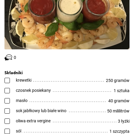
0
Składniki
krewetki
250 gramów
czosnek posiekany
1 sztuka
masło
40 gramów
sok jabłkowy lub białe wino
50 mililitrów
oliwa extra vergine
3 łyżki
sól
1 szczypta