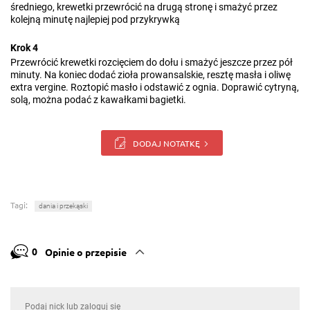
średniego, krewetki przewrócić na drugą stronę i smażyć przez
kolejną minutę najlepiej pod przykrywką
Krok 4
Przewrócić krewetki rozcięciem do dołu i smażyć jeszcze przez pół
minuty. Na koniec dodać zioła prowansalskie, resztę masła i oliwę
extra vergine. Roztopić masło i odstawić z ognia. Doprawić cytryną,
solą, można podać z kawałkami bagietki.
DODAJ NOTATKĘ
Tagi:
dania i przekąski
0
Opinie o przepisie