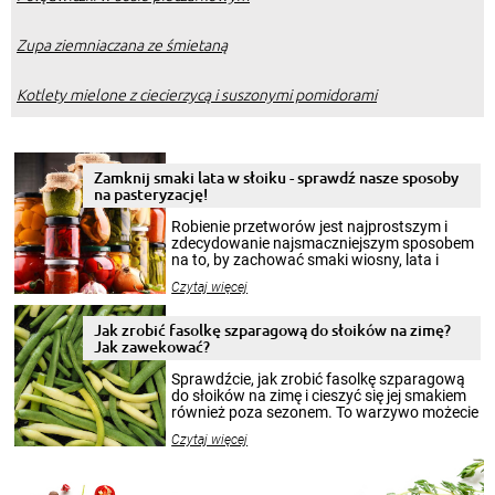
Zupa ziemniaczana ze śmietaną
Kotlety mielone z ciecierzycą i suszonymi pomidorami
Zamknij smaki lata w słoiku - sprawdź nasze sposoby
na pasteryzację!
Robienie przetworów jest najprostszym i
zdecydowanie najsmaczniejszym sposobem
na to, by zachować smaki wiosny, lata i
jesieni na dłużej. Można robić setki zdjęć
Czytaj więcej
krajobrazów, by cieszyć nimi oko w sezonie
zimowym, ale to smaczny posiłek pozwoli w
pełni poczuć atmosferę cieplejszych
Jak zrobić fasolkę szparagową do słoików na zimę?
miesięcy. Przygotowanie słoików ze
Jak zawekować?
smakowitą zawartością musi obejmować
patenty, które pozwolą zachować świeżość
Sprawdźcie, jak zrobić fasolkę szparagową
przetworów.
do słoików na zimę i cieszyć się jej smakiem
również poza sezonem. To warzywo możecie
wekować na wiele sposobów. Wykorzystajcie
Czytaj więcej
nasze propozycje!