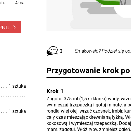
in.
4 os.
PNIJ
0
Smakowało? Podziel się op
Przygotowanie krok po
1 sztuka
Krok 1
Zagotuj 375 ml (1,5 szklanki) wody, wrz
wymieszaj trzepaczką i gotuj minutę, a 
rondla wlej olej, wrzuć czosnek, imbir, k
1 sztuka
cały czas mieszając drewnianą łyżką. Wl
kokosową i wymieszaj trzepaczką. Dodaj
mam, zagotuj. Włóż ryby, zmniejsz ogień, 