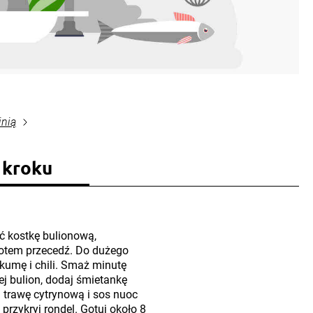
inią
 kroku
uć kostkę bulionową,
potem przecedź. Do dużego
urkumę i chili. Smaż minutę
ej bulion, dodaj śmietankę
 trawę cytrynową i sos nuoc
przykryj rondel. Gotuj około 8