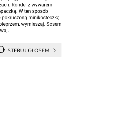
lerzach. Rondel z wywarem
rzepaczką. W ten sposób
go pokruszoną minikosteczką
 pieprzem, wymieszaj. Sosem
awaj.
STERUJ GŁOSEM