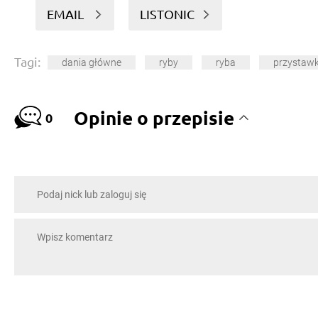
EMAIL
LISTONIC
Tagi:
dania główne
ryby
ryba
przystawk
Opinie o przepisie
0