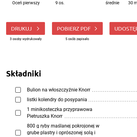
Oceń pierwszy
9 os.
średnie
30 m
DRUKUJ
POBIERZ PDF
UDOSTĘ
3 osoby wydrukowały
5 osób zapisało
Składniki
Bulion na włoszczyźnie Knorr
listki kolendry do posypania
1 minikosteczka przyprawowa
Pietruszka Knorr
800 g ryby maślanej pokrojonej w
grube plastry i oprószonej solą i