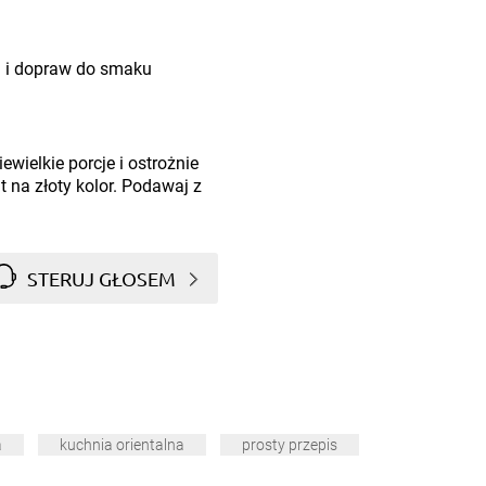
i i dopraw do smaku
wielkie porcje i ostrożnie
t na złoty kolor. Podawaj z
STERUJ GŁOSEM
a
kuchnia orientalna
prosty przepis