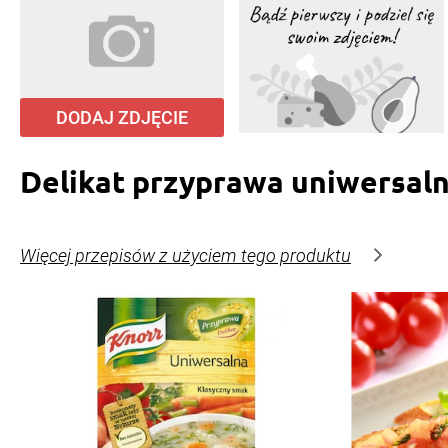
DODAJ ZDJĘCIE
Delikat przyprawa uniwersal
Więcej przepisów z użyciem tego produktu