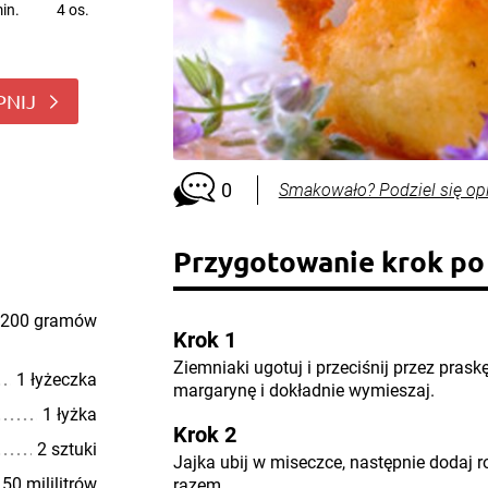
in.
4 os.
PNIJ
0
Smakowało? Podziel się op
Przygotowanie krok po
200 gramów
Krok 1
Ziemniaki ugotuj i przeciśnij przez pras
1 łyżeczka
margarynę i dokładnie wymieszaj.
1 łyżka
Krok 2
2 sztuki
Jajka ubij w miseczce, następnie dodaj r
50 mililitrów
razem.