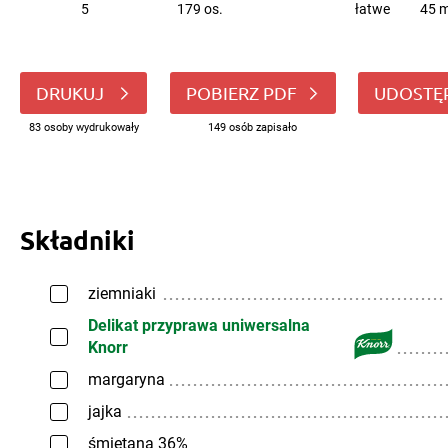
5
179 os.
łatwe
45 m
DRUKUJ
POBIERZ PDF
UDOSTĘ
83 osoby wydrukowały
149 osób zapisało
Składniki
ziemniaki
Delikat przyprawa uniwersalna
Knorr
margaryna
jajka
śmietana 36%