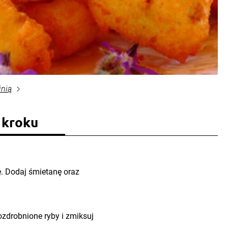
inią
 kroku
kę. Dodaj śmietanę oraz
ozdrobnione ryby i zmiksuj