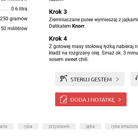
0.6 litra
Krok 3
250 gramów
Ziemniaczane puree wymieszaj z jajkam
Delikatem
Knorr
.
50 mililitrów
Krok 4
Z gotowej masy stołową łyżką nabieraj nie
kładź na rozgrzany olej. Smaż ok. 3 minu
sosem sweet chili.
STERUJ GESTEM
DODAJ NOTATKĘ
tana
ryba
przystawki
jajka
ryba smażon