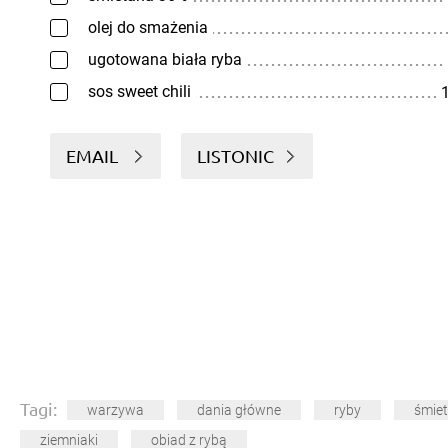
olej do smażenia
ugotowana biała ryba
sos sweet chili
1
EMAIL
LISTONIC
Tagi:
warzywa
dania główne
ryby
śmie
ziemniaki
obiad z rybą