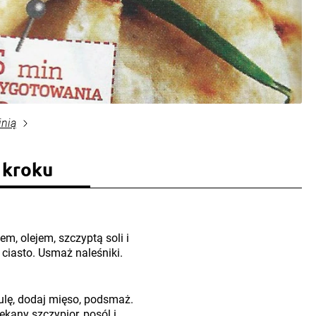
inią
 kroku
em, olejem, szczyptą soli i
 ciasto. Usmaż naleśniki.
ulę, dodaj mięso, podsmaż.
kany szczypior, posól i