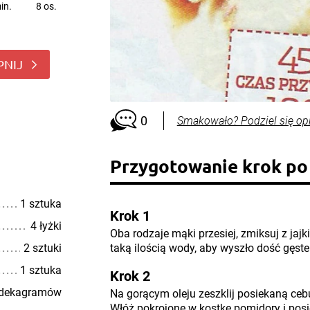
in.
8 os.
PNIJ
0
Smakowało? Podziel się op
Przygotowanie krok po
1 sztuka
Krok 1
4 łyżki
Oba rodzaje mąki przesiej, zmiksuj z jajki
2 sztuki
taką ilością wody, aby wyszło dość gęste
1 sztuka
Krok 2
 dekagramów
Na gorącym oleju zeszklij posiekaną ceb
Włóż pokrojone w kostkę pomidory i posie