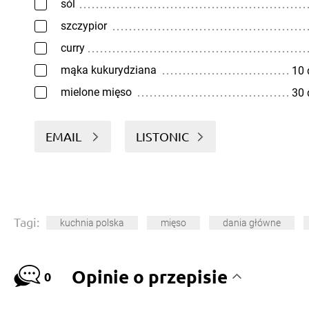
sól
szczypior
curry
mąka kukurydziana
10
mielone mięso
30
EMAIL
LISTONIC
Tagi:
kuchnia polska
mięso
dania główne
Opinie o przepisie
0