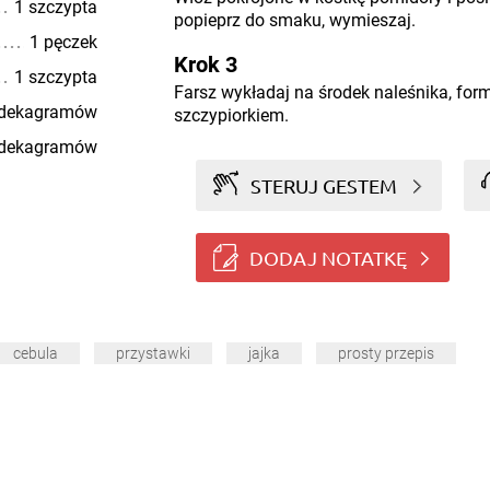
1 szczypta
popieprz do smaku, wymieszaj.
1 pęczek
Krok 3
1 szczypta
Farsz wykładaj na środek naleśnika, form
 dekagramów
szczypiorkiem.
 dekagramów
STERUJ GESTEM
DODAJ NOTATKĘ
cebula
przystawki
jajka
prosty przepis