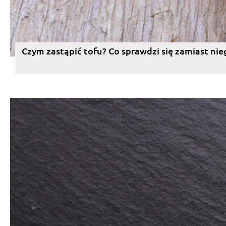
Czym zastąpić tofu? Co sprawdzi się zamiast nie