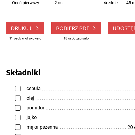
Oceń pierwszy
2 os.
średnie
45 m
DRUKUJ
POBIERZ PDF
UDOSTĘ
11 osób wydrukowało
18 osób zapisało
Składniki
cebula
olej
pomidor
jajko
mąka pszenna
20