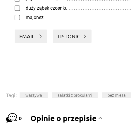
duży ząbek czosnku
majonez
EMAIL
LISTONIC
Tagi:
warzywa
sałatki z brokułami
bez mięsa
Opinie o przepisie
0