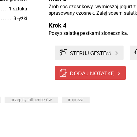
Zrób sos czosnkowy -wymieszaj jogurt z
1 sztuka
sprasowany czosnek. Zalej sosem sałatk
3 łyżki
Krok 4
Posyp sałatkę pestkami słonecznika.
STERUJ GESTEM
DODAJ NOTATKĘ
przepisy influencerów
impreza