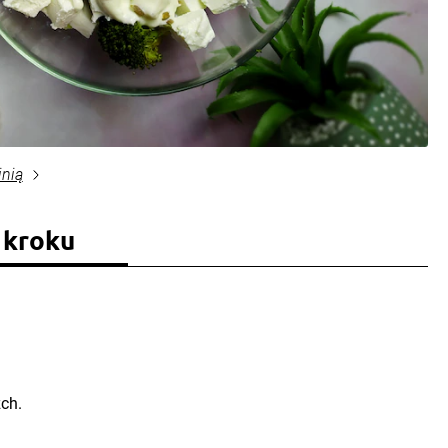
inią
 kroku
zch.