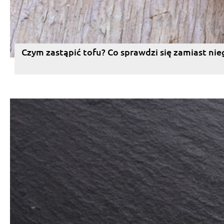
Czym zastąpić tofu? Co sprawdzi się zamiast nie