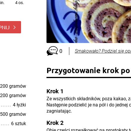
in.
4 os.
PNIJ
0
Smakowało? Podziel się op
Przygotowanie krok po
200 gramów
Krok 1
200 gramów
Ze wszystkich składników, poza kakao, z
4 łyżki
Następnie podzielić je na pół i do jedne
zagniatając.
500 gramów
Krok 2
6 sztuk
Obie części rozwałkować na prostokąty te