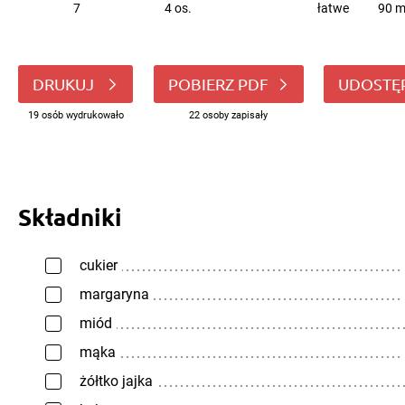
7
4 os.
łatwe
90 m
DRUKUJ
POBIERZ PDF
UDOSTĘ
19 osób wydrukowało
22 osoby zapisały
Składniki
cukier
margaryna
miód
mąka
żółtko jajka