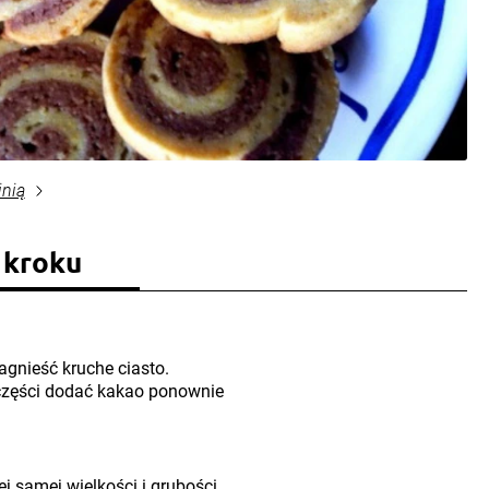
inią
 kroku
agnieść kruche ciasto.
j części dodać kakao ponownie
j samej wielkości i grubości