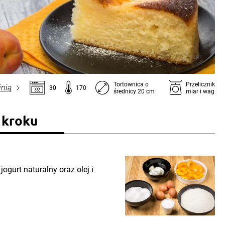
Tortownica o
Przelicznik
inią
30
170
średnicy 20 cm
miar i wag
 kroku
ogurt naturalny oraz olej i