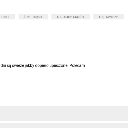
niami
bez mięsa
ulubione ciasta
najnowsze
a dni są świeże jakby dopiero upieczone. Polecam