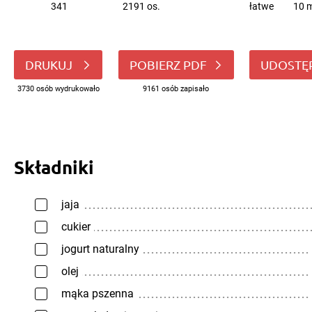
341
2191 os.
łatwe
10 m
DRUKUJ
POBIERZ PDF
UDOSTĘ
3730 osób wydrukowało
9161 osób zapisało
Składniki
jaja
cukier
jogurt naturalny
olej
mąka pszenna