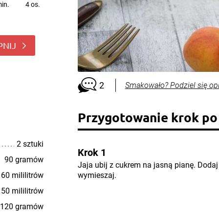
in.
4 os.
PNIJ
2
Smakowało? Podziel się op
Przygotowanie krok po
2 sztuki
Krok 1
90 gramów
Jaja ubij z cukrem na jasną pianę. Dodaj j
60 mililitrów
wymieszaj.
50 mililitrów
120 gramów