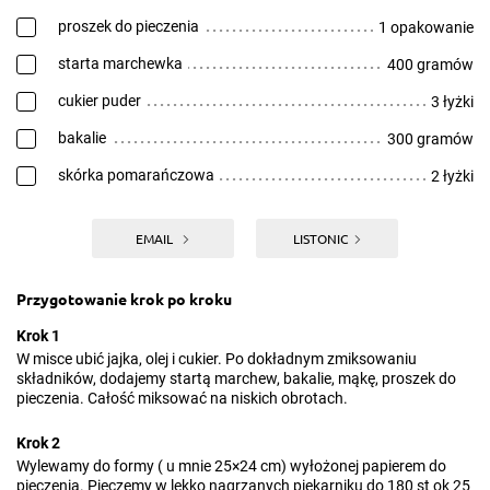
proszek do pieczenia
1 opakowanie
starta marchewka
400 gramów
cukier puder
3 łyżki
bakalie
300 gramów
skórka pomarańczowa
2 łyżki
EMAIL
LISTONIC
Przygotowanie krok po kroku
Krok 1
W misce ubić jajka, olej i cukier. Po dokładnym zmiksowaniu
składników, dodajemy startą marchew, bakalie, mąkę, proszek do
pieczenia. Całość miksować na niskich obrotach.
Krok 2
Wylewamy do formy ( u mnie 25×24 cm) wyłożonej papierem do
pieczenia. Pieczemy w lekko nagrzanych piekarniku do 180 st ok 25