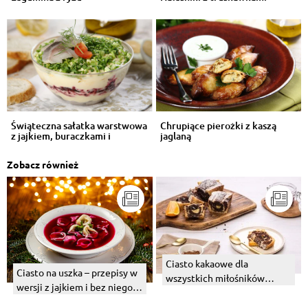
Świąteczna sałatka warstwowa
Chrupiące pierożki z kaszą
z jajkiem, buraczkami i
jaglaną
śledzie...
Zobacz również
Ciasto kakaowe dla
Ciasto na uszka – przepisy w
wszystkich miłośników
wersji z jajkiem i bez niego.
czekolady – 8 pomysłów na
Sprawdź, jak zrobić!
szybkie wypieki z kakao