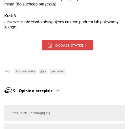
minut (do suchego patyczka).
Krok 3
Jeszcze ciepłe ciasto obsypujemy cukrem pudrem lub polewamy
lukrem.
DODAJ NOTATKĘ
Tagi:
kuchnia polska
jajka
pieczenie
0
Opinie o przepisie