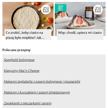
Co zrobić, żeby ciasto na
Więc chodź, upiecz mi ciasto
pizzę było miękkie? Jak
uratować za twarde lub
gumowe?
Polecane przepisy
Spaghetti bolognese
Klasyczny Mac’n Cheese
Makaron tagliatelle z sosem bolognese i mozzarellą
Makaron z kurczakiem i sosem śmietanowym
Zapiekanki z pieczarkami i serem