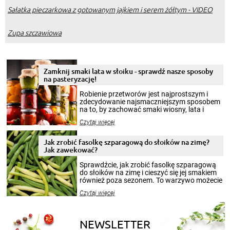
Sałatka pieczarkowa z gotowanym jajkiem i serem żółtym - VIDEO
Zupa szczawiowa
Zamknij smaki lata w słoiku - sprawdź nasze sposoby
na pasteryzację!
Robienie przetworów jest najprostszym i
zdecydowanie najsmaczniejszym sposobem
na to, by zachować smaki wiosny, lata i
jesieni na dłużej. Można robić setki zdjęć
Czytaj więcej
krajobrazów, by cieszyć nimi oko w sezonie
zimowym, ale to smaczny posiłek pozwoli w
pełni poczuć atmosferę cieplejszych
Jak zrobić fasolkę szparagową do słoików na zimę?
miesięcy. Przygotowanie słoików ze
Jak zawekować?
smakowitą zawartością musi obejmować
patenty, które pozwolą zachować świeżość
Sprawdźcie, jak zrobić fasolkę szparagową
przetworów.
do słoików na zimę i cieszyć się jej smakiem
również poza sezonem. To warzywo możecie
wekować na wiele sposobów. Wykorzystajcie
Czytaj więcej
nasze propozycje!
NEWSLETTER