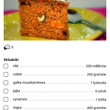
0
Składniki
olej
200 mililitrów
cukier
200 gramów
gałka muszkatołowa
1 łyżeczka
jajka
6 sztuk
cynamon
1 łyżka
mąka
400 gramów