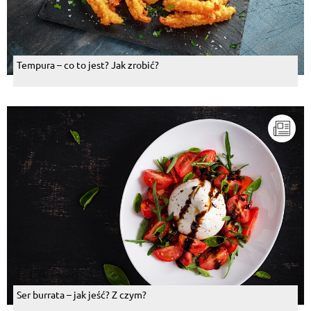
Tempura – co to jest? Jak zrobić?
Ser burrata – jak jeść? Z czym?