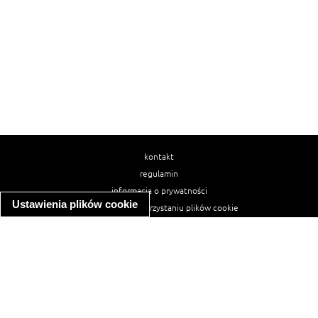
kontakt
regulamin
informacja o prywatności
Ustawienia plików cookie
informacja o wykorzystaniu plików cookie
ułatwienia dostępu
Najpopularniejsze przepisy
spaghetti bolognese
makaron z kurczakiem w sosie śmietanowym