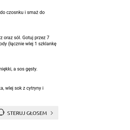
e do czosnku i smaż do
z oraz sól. Gotuj przez 7
ody (łącznie wlej 1 szklankę
iękki, a sos gęsty.
, wlej sok z cytryny i
STERUJ GŁOSEM