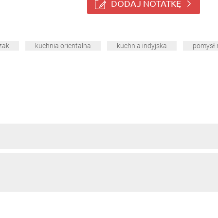
DODAJ NOTATKĘ
zak
kuchnia orientalna
kuchnia indyjska
pomysł 