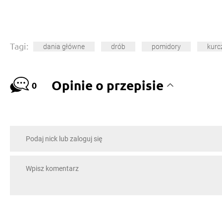
Tagi:
dania główne
drób
pomidory
kurc
Opinie o przepisie
0