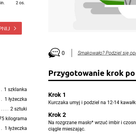
in.
2 os.
PNIJ
0
Smakowało? Podziel się op
Przygotowanie krok po
1 szklanka
Krok 1
1 łyżeczka
Kurczaka umyj i podziel na 12-14 kawał
2 sztuki
Krok 2
75 kilograma
Na rozgrzane masło* wrzuć imbir i czos
1 łyżeczka
ciągle mieszając.