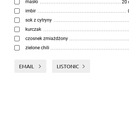
masło
20
imbir
sok z cytryny
kurczak
czosnek zmiażdżony
zielone chili
EMAIL
LISTONIC