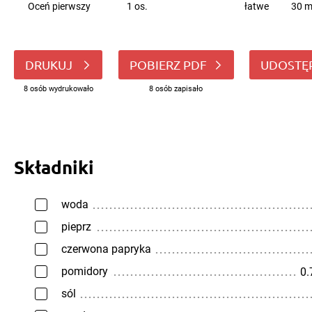
Oceń pierwszy
1 os.
łatwe
30 m
DRUKUJ
POBIERZ PDF
UDOSTĘ
8 osób wydrukowało
8 osób zapisało
Składniki
woda
pieprz
czerwona papryka
pomidory
0.
sól