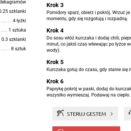
 dekagramów
Krok 3
0.25 szklanki
Pomidory sparz, obierz i pokrój. Wrzuć j
momentu, gdy się rozgotują i rozpadną.
4 łyżki
Krok 4
1 sztuka
Do sosu włóż kurczaka i dodaj chili, piepr
0.3 szklanki
minut, co jakiś czas wlewając po łyżce w
8 sztuk
wody).
Krok 5
Kurczaka gotuj do czasu, gdy stanie się m
Krok 6
Paprykę pokrój w paski, dodaj do kurczaka
wszystko wymieszaj. Podawaj na ciepło.
STERUJ GESTEM