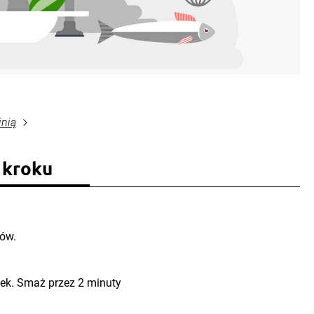
inią
 kroku
ków.
nek. Smaż przez 2 minuty