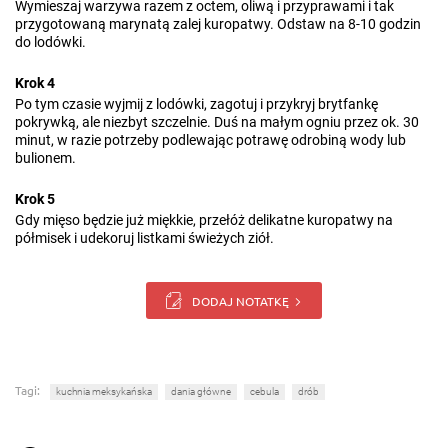
Wymieszaj warzywa razem z octem, oliwą i przyprawami i tak
przygotowaną marynatą zalej kuropatwy. Odstaw na 8-10 godzin
do lodówki.
Krok 4
Po tym czasie wyjmij z lodówki, zagotuj i przykryj brytfankę
pokrywką, ale niezbyt szczelnie. Duś na małym ogniu przez ok. 30
minut, w razie potrzeby podlewając potrawę odrobiną wody lub
bulionem.
Krok 5
Gdy mięso będzie już miękkie, przełóż delikatne kuropatwy na
półmisek i udekoruj listkami świeżych ziół.
DODAJ NOTATKĘ
Tagi:
kuchnia meksykańska
dania główne
cebula
drób