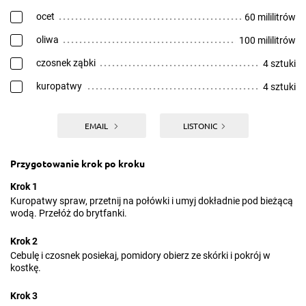
ocet
60 mililitrów
oliwa
100 mililitrów
czosnek ząbki
4 sztuki
kuropatwy
4 sztuki
EMAIL
LISTONIC
Przygotowanie krok po kroku
Krok 1
Kuropatwy spraw, przetnij na połówki i umyj dokładnie pod bieżącą
wodą. Przełóż do brytfanki.
Krok 2
Cebulę i czosnek posiekaj, pomidory obierz ze skórki i pokrój w
kostkę.
Krok 3