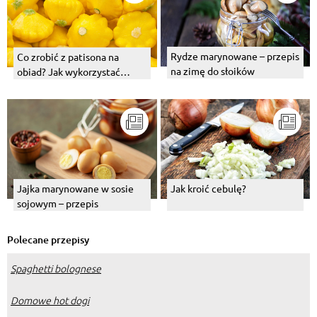
Rydze marynowane – przepis
Co zrobić z patisona na
na zimę do słoików
obiad? Jak wykorzystać
świeżego, a jak
marynowanego?
Jajka marynowane w sosie
Jak kroić cebulę?
sojowym – przepis
Polecane przepisy
Spaghetti bolognese
Domowe hot dogi