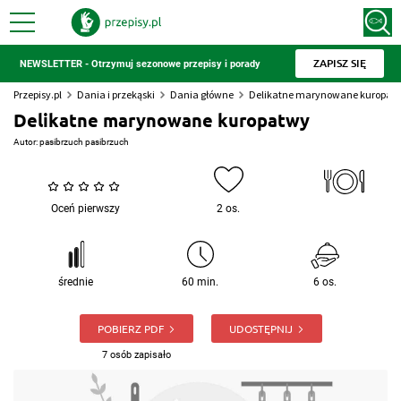
ZAPISZ SIĘ
NEWSLETTER - Otrzymuj sezonowe przepisy i porady
Przepisy.pl
Dania i przekąski
Dania główne
Delikatne marynowane kuropat
Delikatne marynowane kuropatwy
Autor:
pasibrzuch pasibrzuch
Oceń pierwszy
2 os.
średnie
60 min.
6 os.
POBIERZ PDF
UDOSTĘPNIJ
7 osób zapisało