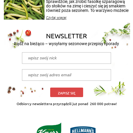
patenty, które pozwolą zachować świeżość
Sprawdźcie, jak zrobić fasolkę szparagową
przetworów.
do słoików na zimę i cieszyć się jej smakiem
również poza sezonem. To warzywo możecie
wekować na wiele sposobów. Wykorzystajcie
Czytaj więcej
nasze propozycje!
NEWSLETTER
Bądź na bieżąco – wysyłamy sezonowe przepisy i porady
ZAPISZ SIĘ
Odbiorcy newslettera przyrządzili już ponad
260 000 potraw!