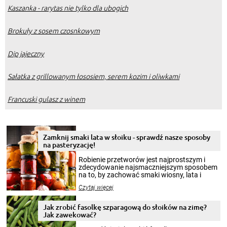
Kaszanka - rarytas nie tylko dla ubogich
Brokuły z sosem czosnkowym
Dip jajeczny
Sałatka z grillowanym łososiem, serem kozim i oliwkami
Francuski gulasz z winem
Zamknij smaki lata w słoiku - sprawdź nasze sposoby
na pasteryzację!
Robienie przetworów jest najprostszym i
zdecydowanie najsmaczniejszym sposobem
na to, by zachować smaki wiosny, lata i
jesieni na dłużej. Można robić setki zdjęć
Czytaj więcej
krajobrazów, by cieszyć nimi oko w sezonie
zimowym, ale to smaczny posiłek pozwoli w
pełni poczuć atmosferę cieplejszych
Jak zrobić fasolkę szparagową do słoików na zimę?
miesięcy. Przygotowanie słoików ze
Jak zawekować?
smakowitą zawartością musi obejmować