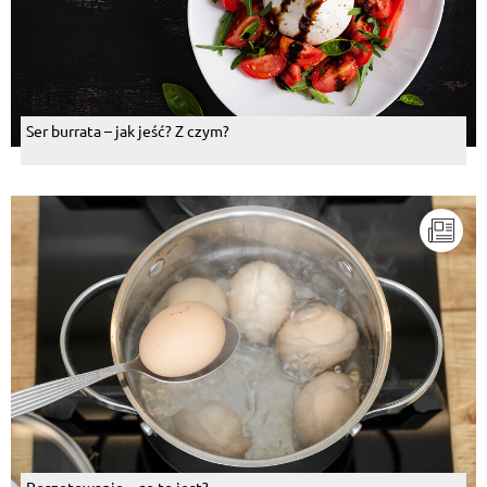
Ser burrata – jak jeść? Z czym?