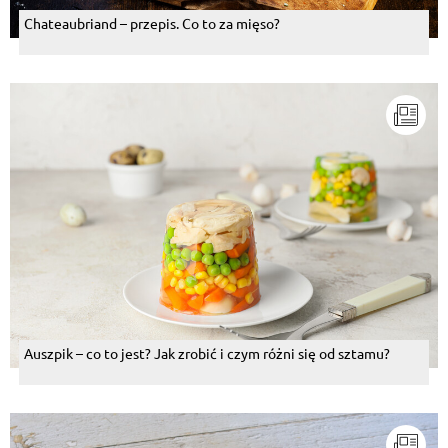
Chateaubriand – przepis. Co to za mięso?
Auszpik – co to jest? Jak zrobić i czym różni się od sztamu?