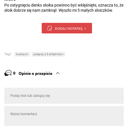
Po ostygnięciu denko słoika powinno być wklęśnięte, oznacza to, że
słoik dobrze się nam zamknął. Wyszło mi 5 małych słoiczków.
DODAJ NOTATKĘ
Tagi:
truskawki
przepisy z 3 składników
0
Opinie o przepisie