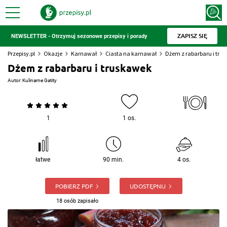
ZAPISZ SIĘ
NEWSLETTER - Otrzymuj sezonowe przepisy i porady
Przepisy.pl
Okazje
Karnawał
Ciasta na karnawał
Dżem z rabarbaru i tru
Dżem z rabarbaru i truskawek
Autor:
Kulinarne Gatity
1
1 os.
łatwe
90 min.
4 os.
POBIERZ PDF
UDOSTĘPNIJ
18 osób zapisało