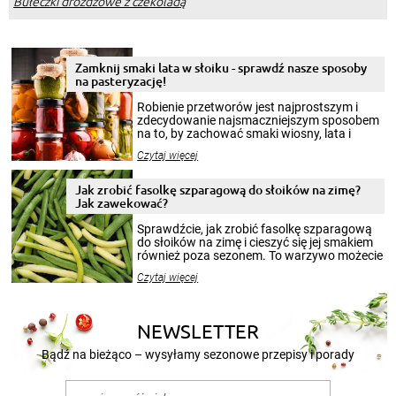
Bułeczki drożdżowe z czekoladą
Zamknij smaki lata w słoiku - sprawdź nasze sposoby
na pasteryzację!
Robienie przetworów jest najprostszym i
zdecydowanie najsmaczniejszym sposobem
na to, by zachować smaki wiosny, lata i
jesieni na dłużej. Można robić setki zdjęć
Czytaj więcej
krajobrazów, by cieszyć nimi oko w sezonie
zimowym, ale to smaczny posiłek pozwoli w
pełni poczuć atmosferę cieplejszych
Jak zrobić fasolkę szparagową do słoików na zimę?
miesięcy. Przygotowanie słoików ze
Jak zawekować?
smakowitą zawartością musi obejmować
patenty, które pozwolą zachować świeżość
Sprawdźcie, jak zrobić fasolkę szparagową
przetworów.
do słoików na zimę i cieszyć się jej smakiem
również poza sezonem. To warzywo możecie
wekować na wiele sposobów. Wykorzystajcie
Czytaj więcej
nasze propozycje!
NEWSLETTER
Bądź na bieżąco – wysyłamy sezonowe przepisy i porady