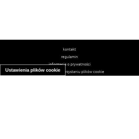
kontakt
regulamin
informacja o prywatności
Ustawienia plików cookie
informacja o wykorzystaniu plików cookie
ułatwienia dostępu
Najpopularniejsze przepisy
spaghetti bolognese
makaron z kurczakiem w sosie śmietanowym
kanapka z indykiem
ratatouille
lahmacun