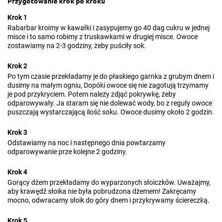
Przygotowanie krok po kroku
Krok 1
Rabarbar kroimy w kawałki i zasypujemy go 40 dag cukru w jednej
misce i to samo robimy z truskawkami w drugiej misce. Owoce
zostawiamy na 2-3 godziny, żeby puściły sok.
Krok 2
Po tym czasie przekładamy je do płaskiego garnka z grubym dnem i
dusimy na małym ogniu, Dopóki owoce się nie zagotują trzymamy
je pod przykryciem. Potem należy zdjąć pokrywkę, żeby
odparowywały. Ja staram się nie dolewać wody, bo z reguły owoce
puszczają wystarczającą ilość soku. Owoce dusimy około 2 godzin.
Krok 3
Odstawiamy na noc i następnego dnia powtarzamy
odparowywanie prze kolejne 2 godziny.
Krok 4
Gorący dżem przekładamy do wyparzonych słoiczków. Uważajmy,
aby krawędź słoika nie była pobrudzona dżemem! Zakręcamy
mocno, odwracamy słoik do góry dnem i przykrywamy ściereczką.
Krok 5