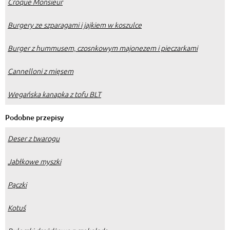
Croque Monsieur
Burgery ze szparagami i jajkiem w koszulce
Burger z hummusem, czosnkowym majonezem i pieczarkami
Cannelloni z mięsem
Wegańska kanapka z tofu BLT
Podobne przepisy
Deser z twarogu
Jabłkowe myszki
Pączki
Kotuś