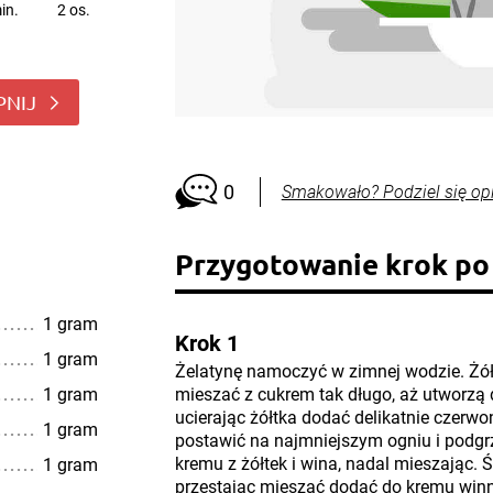
in.
2 os.
PNIJ
0
Smakowało? Podziel się op
Przygotowanie krok po
1 gram
Krok 1
1 gram
Żelatynę namoczyć w zimnej wodzie. Żółt
1 gram
mieszać z cukrem tak długo, aż utworzą 
ucierając żółtka dodać delikatnie czer
1 gram
postawić na najmniejszym ogniu i podgr
kremu z żółtek i wina, nadal mieszając. Ś
1 gram
przestając mieszać dodać do kremu winn