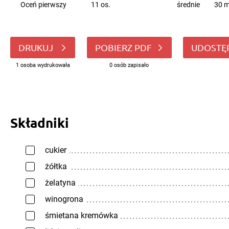
Oceń pierwszy
11 os.
średnie
30 m
DRUKUJ
POBIERZ PDF
UDOSTĘ
1 osoba wydrukowała
0 osób zapisało
Składniki
cukier
żółtka
żelatyna
winogrona
śmietana kremówka