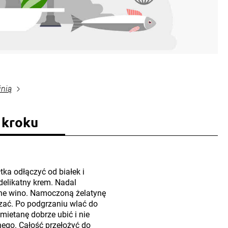
inią
 kroku
ka odłączyć od białek i
delikatny krem. Nadal
wone wino. Namoczoną żelatynę
zać. Po podgrzaniu wlać do
mietanę dobrze ubić i nie
ego. Całość przełożyć do