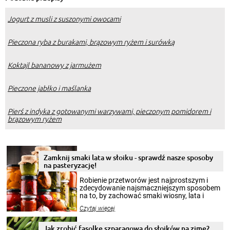
Jogurt z musli z suszonymi owocami
Pieczona ryba z burakami, brązowym ryżem i surówką
Koktajl bananowy z jarmużem
Pieczone jabłko i maślanka
Pierś z indyka z gotowanymi warzywami, pieczonym pomidorem i
brązowym ryżem
Zamknij smaki lata w słoiku - sprawdź nasze sposoby
na pasteryzację!
Robienie przetworów jest najprostszym i
zdecydowanie najsmaczniejszym sposobem
na to, by zachować smaki wiosny, lata i
jesieni na dłużej. Można robić setki zdjęć
Czytaj więcej
krajobrazów, by cieszyć nimi oko w sezonie
zimowym, ale to smaczny posiłek pozwoli w
pełni poczuć atmosferę cieplejszych
Jak zrobić fasolkę szparagową do słoików na zimę?
miesięcy. Przygotowanie słoików ze