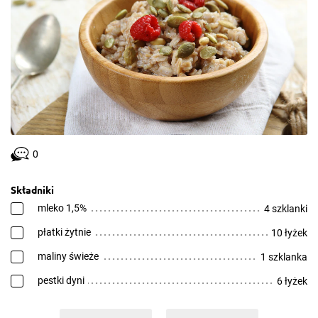
0
Składniki
mleko 1,5%
4 szklanki
płatki żytnie
10 łyżek
maliny świeże
1 szklanka
pestki dyni
6 łyżek