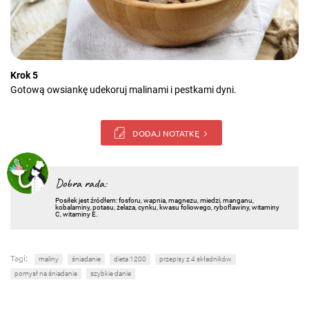
Krok 5
Gotową owsiankę udekoruj malinami i pestkami dyni.
DODAJ NOTATKĘ
Dobra rada:
Posiłek jest źródłem:
fosforu, wapnia, magnezu, miedzi, manganu,
kobalaminy, potasu, żelaza, cynku, kwasu foliowego, ryboflawiny, witaminy
C, witaminy E.
Tagi:
maliny
śniadanie
dieta 1200
przepisy z 4 składników
pomysł na śniadanie
szybkie danie