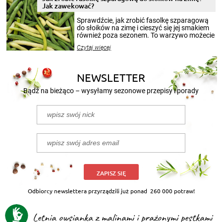
Jak zawekować?
smakowitą zawartością musi obejmować
patenty, które pozwolą zachować świeżość
Sprawdźcie, jak zrobić fasolkę szparagową
przetworów.
do słoików na zimę i cieszyć się jej smakiem
również poza sezonem. To warzywo możecie
wekować na wiele sposobów. Wykorzystajcie
Czytaj więcej
nasze propozycje!
NEWSLETTER
Bądź na bieżąco – wysyłamy sezonowe przepisy i porady
ZAPISZ SIĘ
Odbiorcy newslettera przyrządzili już ponad
260 000 potraw!
Letnia owsianka z malinami i prażonymi pestkami