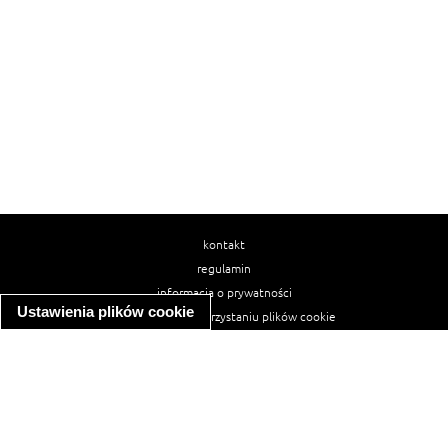
kontakt
regulamin
informacja o prywatności
Ustawienia plików cookie
informacja o wykorzystaniu plików cookie
ułatwienia dostępu
Najpopularniejsze przepisy
spaghetti bolognese
makaron z kurczakiem w sosie śmietanowym