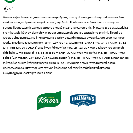
dyni
Owsianka jest klasycznym sposobem na pożywny początek dnia, popularny zwłaszcza wśród
osób aktywnych i prowadzących zdrowy styl życia. Przekąska ta znów wraca do mody: jest
pyszna i jednocześnie zdrowa, a przygotować można ją różnorodnie. Mleczną zupę przyrządzisz
nie tylko z płatków owsianych – w podanym przepisie zostały zastąpione żytnimi. Sięgnij po
wersję pełnoziarnistą, nie błyskawiczną, a jeśli wolisz płynniejszą owsiankę, dodaj do niej nieco
wody. Śniadanie to jest pełne witamin. Zawiera np. witaminę B12 (0,78 mg, tzn. 31% DRWS), B2
(0,41 mg, tzn. 29% DRWS) oraz kwas foliowy (45 mcg, tzn. 23% DRWS), a także wiele cennych
składników mineralnych, np. potas (558 mg, tzn. 30% DRWS), miedź (0,4 mg, tzn. 40% DRWS),
żelazo (2,9 mg, tzn. 21% DRWS), a nawet mangan (1 mg, tzn. 50% DRWS). Co ważne, mangan jest
mikroskładnikiem, który przyczynia się m.in. do utrzymania prawidłowego metabolizmu
energetycznego, utrzymania zdrowych kości oraz ochrony komórek przed stresem
oksydacyjnym. Zacznij zdrowo dzień!