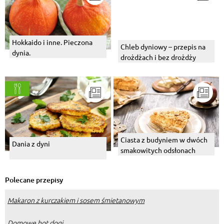
Hokkaido i inne. Pieczona
Chleb dyniowy – przepis na
dynia.
drożdżach i bez drożdży
Ciasta z budyniem w dwóch
Dania z dyni
smakowitych odsłonach
Polecane przepisy
Makaron z kurczakiem i sosem śmietanowym
Domowe hot dogi