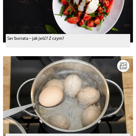
Ser burrata – jak jeść? Z czym?