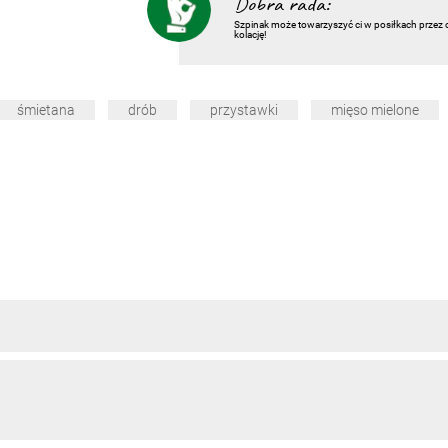
Dobra rada:
Szpinak może towarzyszyć ci w posiłkach przez 
kolację!
śmietana
drób
przystawki
mięso mielone