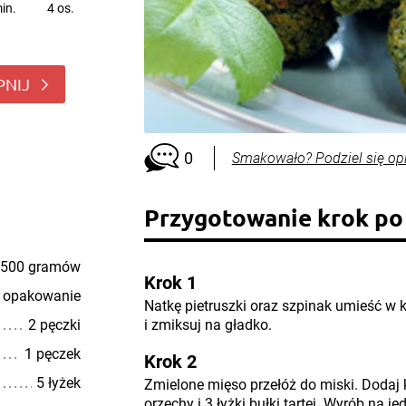
in.
4 os.
PNIJ
0
Smakowało? Podziel się op
Przygotowanie krok po
500 gramów
Krok 1
 opakowanie
Natkę pietruszki oraz szpinak umieść w 
2 pęczki
i zmiksuj na gładko.
1 pęczek
Krok 2
5 łyżek
Zmielone mięso przełóż do miski. Dodaj 
orzechy i 3 łyżki bułki tartej. Wyrób na j