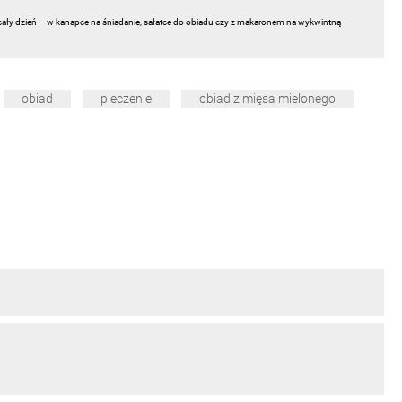
cały dzień – w kanapce na śniadanie, sałatce do obiadu czy z makaronem na wykwintną
obiad
pieczenie
obiad z mięsa mielonego