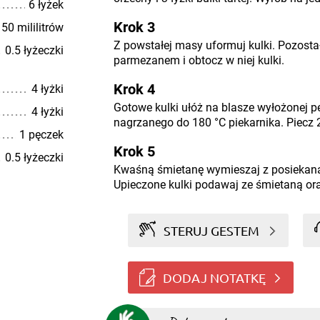
6 łyżek
Krok 3
50 mililitrów
Z powstałej masy uformuj kulki. Pozosta
0.5 łyżeczki
parmezanem i obtocz w niej kulki.
Krok 4
4 łyżki
Gotowe kulki ułóż na blasze wyłożonej 
4 łyżki
nagrzanego do 180 °C piekarnika. Piecz 
1 pęczek
Krok 5
0.5 łyżeczki
Kwaśną śmietanę wymieszaj z posiekaną
Upieczone kulki podawaj ze śmietaną ora
STERUJ GESTEM
DODAJ NOTATKĘ