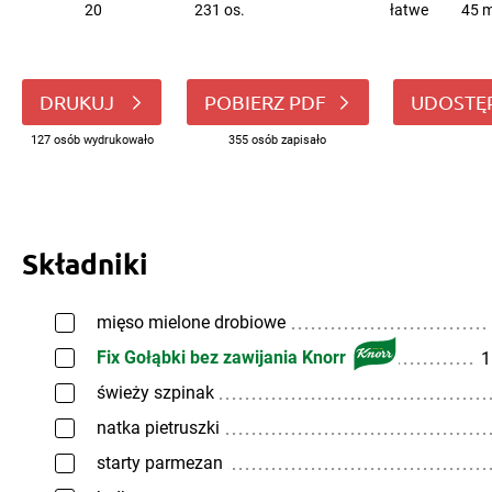
20
231 os.
łatwe
45 m
DRUKUJ
POBIERZ PDF
UDOSTĘ
127 osób wydrukowało
355 osób zapisało
Składniki
mięso mielone drobiowe
Fix Gołąbki bez zawijania Knorr
1
świeży szpinak
natka pietruszki
starty parmezan