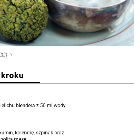
inią
 kroku
kielichu blendera z 50 ml wody
kumin, kolendrę, szpinak oraz
ednolitą masę.