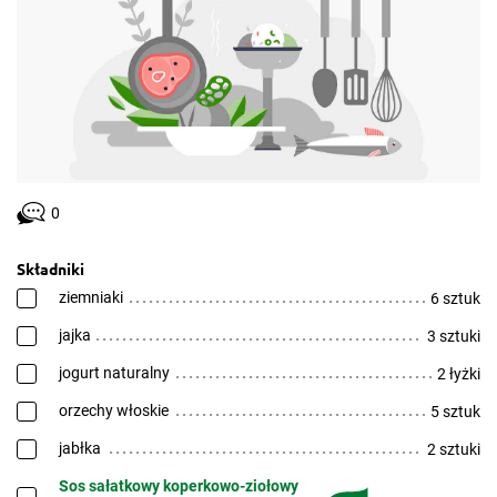
0
Składniki
ziemniaki
6 sztuk
jajka
3 sztuki
jogurt naturalny
2 łyżki
orzechy włoskie
5 sztuk
jabłka
2 sztuki
Sos sałatkowy koperkowo-ziołowy