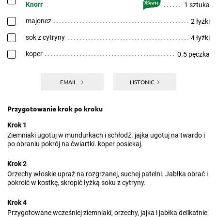
Knorr
1 sztuka
majonez
2 łyżki
sok z cytryny
4 łyżki
koper
0.5 pęczka
EMAIL
LISTONIC
Przygotowanie krok po kroku
Krok 1
Ziemniaki ugotuj w mundurkach i schłodź. jajka ugotuj na twardo i
po obraniu pokrój na ćwiartki. koper posiekaj.
Krok 2
Orzechy włoskie upraż na rozgrzanej, suchej patelni. Jabłka obrać i
pokroić w kostkę, skropić łyżką soku z cytryny.
Krok 4
Przygotowane wcześniej ziemniaki, orzechy, jajka i jabłka delikatnie