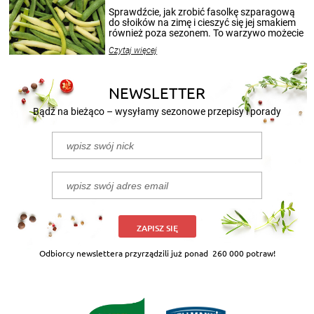
patenty, które pozwolą zachować świeżość
Sprawdźcie, jak zrobić fasolkę szparagową
przetworów.
do słoików na zimę i cieszyć się jej smakiem
również poza sezonem. To warzywo możecie
wekować na wiele sposobów. Wykorzystajcie
Czytaj więcej
nasze propozycje!
NEWSLETTER
Bądź na bieżąco – wysyłamy sezonowe przepisy i porady
ZAPISZ SIĘ
Odbiorcy newslettera przyrządzili już ponad
260 000 potraw!