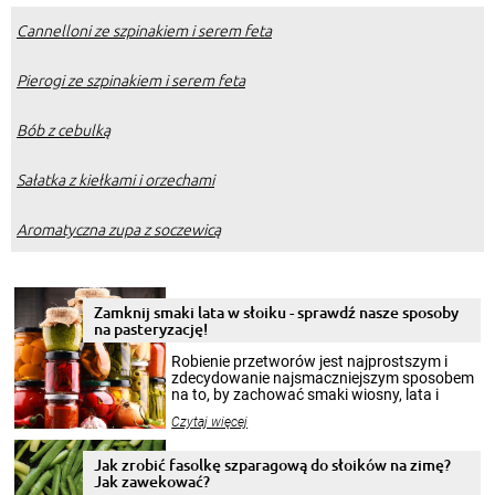
Cannelloni ze szpinakiem i serem feta
Pierogi ze szpinakiem i serem feta
Bób z cebulką
Sałatka z kiełkami i orzechami
Aromatyczna zupa z soczewicą
Zamknij smaki lata w słoiku - sprawdź nasze sposoby
na pasteryzację!
Robienie przetworów jest najprostszym i
zdecydowanie najsmaczniejszym sposobem
na to, by zachować smaki wiosny, lata i
jesieni na dłużej. Można robić setki zdjęć
Czytaj więcej
krajobrazów, by cieszyć nimi oko w sezonie
zimowym, ale to smaczny posiłek pozwoli w
pełni poczuć atmosferę cieplejszych
Jak zrobić fasolkę szparagową do słoików na zimę?
miesięcy. Przygotowanie słoików ze
Jak zawekować?
smakowitą zawartością musi obejmować