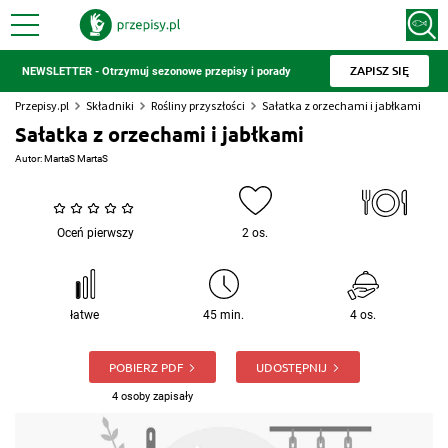
ZAPISZ SIĘ
NEWSLETTER - Otrzymuj sezonowe przepisy i porady
Przepisy.pl
Składniki
Rośliny przyszłości
Sałatka z orzechami i jabłkami
Sałatka z orzechami i jabłkami
Autor:
MartaS MartaS
Oceń pierwszy
2 os.
łatwe
45 min.
4 os.
POBIERZ PDF
UDOSTĘPNIJ
4 osoby zapisały