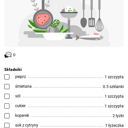
0
Składniki
pieprz
1 szczypta
śmietana
0.5 szklanki
sól
1 szczypta
cukier
1 szczypta
koperek
2 łyżki
sok z cytryny
1 łyżeczka