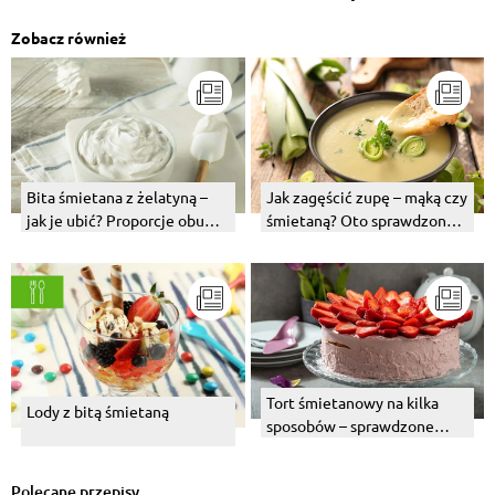
Zobacz również
Bita śmietana z żelatyną –
Jak zagęścić zupę – mąką czy
jak je ubić? Proporcje obu
śmietaną? Oto sprawdzone
składników
sposoby!
Tort śmietanowy na kilka
Lody z bitą śmietaną
sposobów – sprawdzone
przepisy na torty z bitą
śmietaną
Polecane przepisy