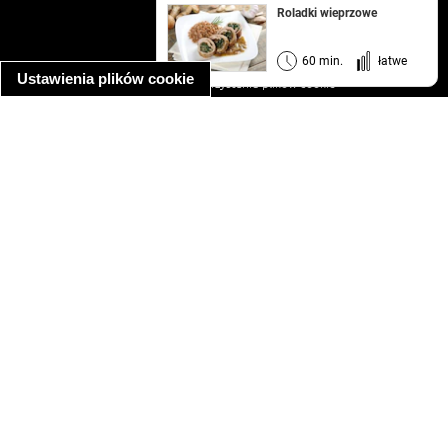
kontakt
Roladki wieprzowe
regulamin
informacja o prywatności
60 min.
łatwe
Ustawienia plików cookie
informacja o wykorzystaniu plików cookie
ułatwienia dostępu
Najpopularniejsze przepisy
spaghetti bolognese
makaron z kurczakiem w sosie śmietanowym
kanapka z indykiem
ratatouille
lahmacun
mac and cheese
zupa minestrone
cannelloni ze szpinakiem i ricottą
spaghetti przepisy
makaron z kurczakiem