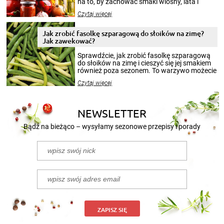
na to, by zachować smaki wiosny, lata i
jesieni na dłużej. Można robić setki zdjęć
Czytaj więcej
krajobrazów, by cieszyć nimi oko w sezonie
zimowym, ale to smaczny posiłek pozwoli w
pełni poczuć atmosferę cieplejszych
Jak zrobić fasolkę szparagową do słoików na zimę?
miesięcy. Przygotowanie słoików ze
Jak zawekować?
smakowitą zawartością musi obejmować
patenty, które pozwolą zachować świeżość
Sprawdźcie, jak zrobić fasolkę szparagową
przetworów.
do słoików na zimę i cieszyć się jej smakiem
również poza sezonem. To warzywo możecie
wekować na wiele sposobów. Wykorzystajcie
Czytaj więcej
nasze propozycje!
NEWSLETTER
Bądź na bieżąco – wysyłamy sezonowe przepisy i porady
ZAPISZ SIĘ