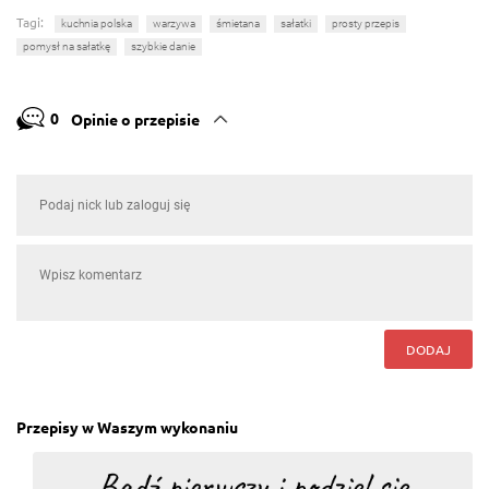
Tagi:
kuchnia polska
warzywa
śmietana
sałatki
prosty przepis
pomysł na sałatkę
szybkie danie
0
Opinie o przepisie
DODAJ
Przepisy w Waszym wykonaniu