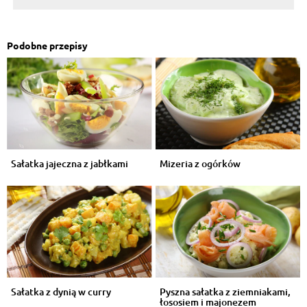
Podobne przepisy
Sałatka jajeczna z jabłkami
Mizeria z ogórków
Sałatka z dynią w curry
Pyszna sałatka z ziemniakami,
łososiem i majonezem