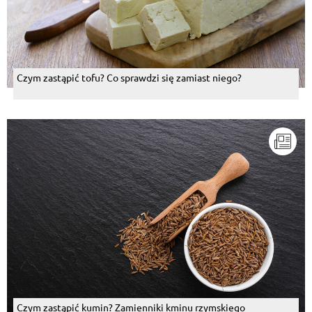
Czym zastąpić tofu? Co sprawdzi się zamiast niego?
Czym zastąpić kumin? Zamienniki kminu rzymskiego