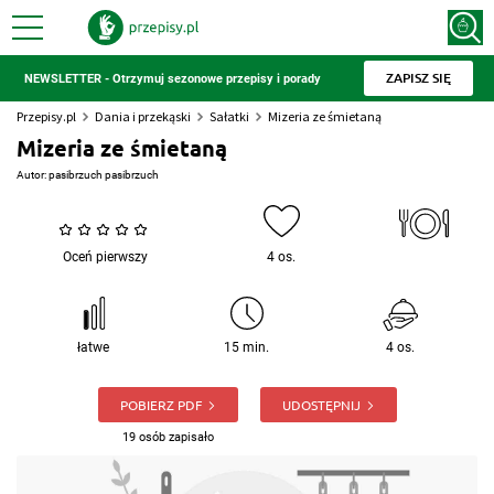
ZAPISZ SIĘ
NEWSLETTER - Otrzymuj sezonowe przepisy i porady
Przepisy.pl
Dania i przekąski
Sałatki
Mizeria ze śmietaną
Mizeria ze śmietaną
Autor:
pasibrzuch pasibrzuch
Oceń pierwszy
4 os.
łatwe
15 min.
4 os.
POBIERZ PDF
UDOSTĘPNIJ
19 osób zapisało