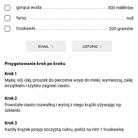
gorąca woda
300 mililitrów
farsz:
null
truskawki
200 gramów
EMAIL
LISTONIC
Przygotowanie krok po kroku
Krok 1
Mąkę, sól, olej, proszek do pieczenia wsyp do miski, wymieszaj, zalej
wrzątkiem i szybko zagnieć ciasto.
Krok 2
Powstałe ciasto rozwałkuj i wytnij z niego krążki używając np.
szklanki.
Krok 3
Każdy krążek posyp szczyptą cukru, połóż na nim 1 truskawkę.