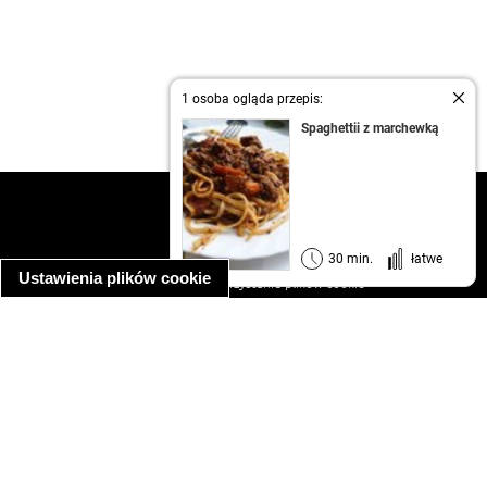
1 osoba ogląda przepis:
Spaghettii z marchewką
kontakt
regulamin
informacja o prywatności
30 min.
łatwe
Ustawienia plików cookie
informacja o wykorzystaniu plików cookie
ułatwienia dostępu
Najpopularniejsze przepisy
spaghetti bolognese
makaron z kurczakiem w sosie śmietanowym
kanapka z indykiem
ratatouille