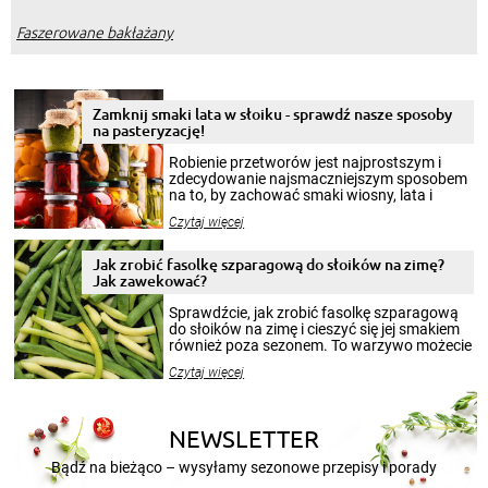
Faszerowane bakłażany
Zamknij smaki lata w słoiku - sprawdź nasze sposoby
na pasteryzację!
Robienie przetworów jest najprostszym i
zdecydowanie najsmaczniejszym sposobem
na to, by zachować smaki wiosny, lata i
jesieni na dłużej. Można robić setki zdjęć
Czytaj więcej
krajobrazów, by cieszyć nimi oko w sezonie
zimowym, ale to smaczny posiłek pozwoli w
pełni poczuć atmosferę cieplejszych
Jak zrobić fasolkę szparagową do słoików na zimę?
miesięcy. Przygotowanie słoików ze
Jak zawekować?
smakowitą zawartością musi obejmować
patenty, które pozwolą zachować świeżość
Sprawdźcie, jak zrobić fasolkę szparagową
przetworów.
do słoików na zimę i cieszyć się jej smakiem
również poza sezonem. To warzywo możecie
wekować na wiele sposobów. Wykorzystajcie
Czytaj więcej
nasze propozycje!
NEWSLETTER
Bądź na bieżąco – wysyłamy sezonowe przepisy i porady