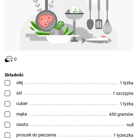
0
Składniki
olej
1 łyżka
sól
1 szczypta
cukier
1 łyżka
mąka
450 gramów
ciasto:
null
proszek do pieczenia
1 łyżeczka