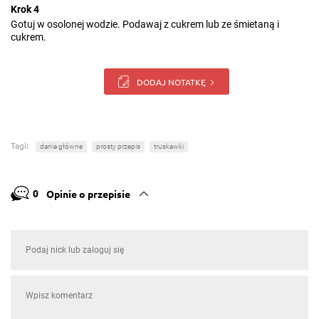
Krok 4
Gotuj w osolonej wodzie. Podawaj z cukrem lub ze śmietaną i
cukrem.
DODAJ NOTATKĘ
Tagi:
dania główne
prosty przepis
truskawki
0
Opinie o przepisie