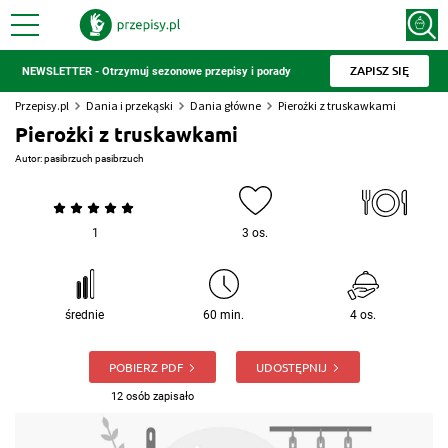
ZAPISZ SIĘ
NEWSLETTER - Otrzymuj sezonowe przepisy i porady
Przepisy.pl
Dania i przekąski
Dania główne
Pierożki z truskawkami
Pierożki z truskawkami
Autor:
pasibrzuch pasibrzuch
1
3 os.
średnie
60 min.
4 os.
POBIERZ PDF
UDOSTĘPNIJ
12 osób zapisało