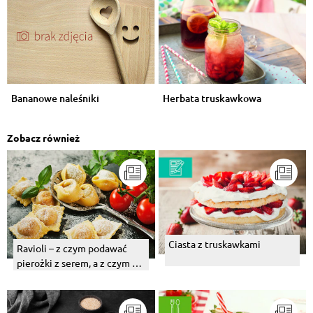
Bananowe naleśniki
Herbata truskawkowa
Zobacz również
Ciasta z truskawkami
Ravioli – z czym podawać
pierożki z serem, a z czym te
z mięsem?