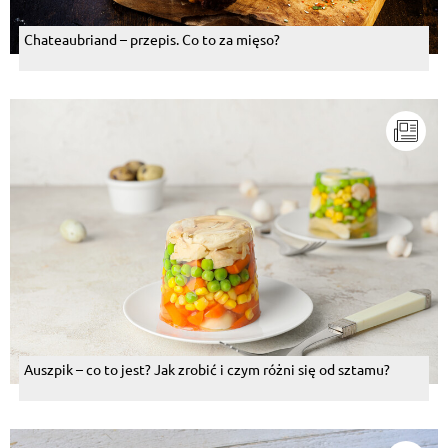
Chateaubriand – przepis. Co to za mięso?
Auszpik – co to jest? Jak zrobić i czym różni się od sztamu?