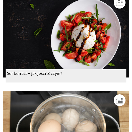
Ser burrata – jak jeść? Z czym?