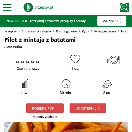
ZAPISZ SIĘ
NEWSLETTER - Otrzymuj sezonowe przepisy i porady
Przepisy.pl
Dania i przekąski
Dania główne
Ryba
Ryba pieczona
Filet z
Filet z mintaja z batatami
Autor:
Paulina
Oceń pierwszy
1 os.
łatwe
30 min.
2 os.
POBIERZ PDF
UDOSTĘPNIJ
4 osoby zapisały