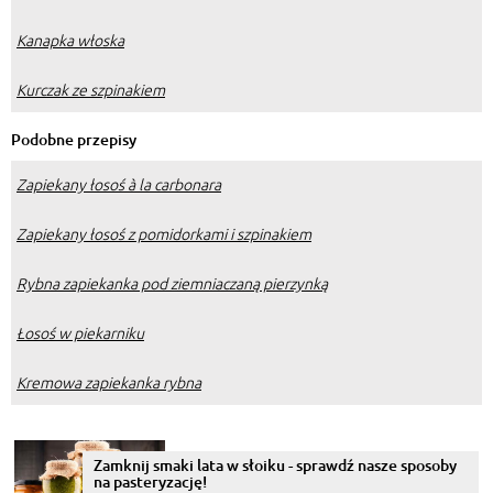
Kanapka włoska
Kurczak ze szpinakiem
Podobne przepisy
Zapiekany łosoś à la carbonara
Zapiekany łosoś z pomidorkami i szpinakiem
Rybna zapiekanka pod ziemniaczaną pierzynką
Łosoś w piekarniku
Kremowa zapiekanka rybna
Zamknij smaki lata w słoiku - sprawdź nasze sposoby
na pasteryzację!