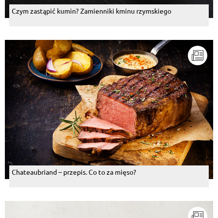
Czym zastąpić kumin? Zamienniki kminu rzymskiego
Chateaubriand – przepis. Co to za mięso?