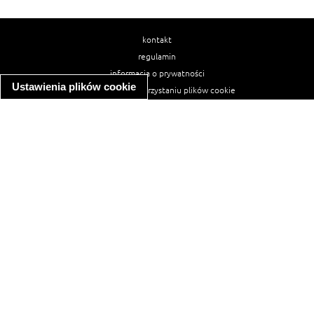
kontakt
regulamin
informacja o prywatności
Ustawienia plików cookie
informacja o wykorzystaniu plików cookie
ułatwienia dostępu
Najpopularniejsze przepisy
spaghetti bolognese
makaron z kurczakiem w sosie śmietanowym
kanapka z indykiem
ratatouille
lahmacun
mac and cheese
zupa minestrone
cannelloni ze szpinakiem i ricottą