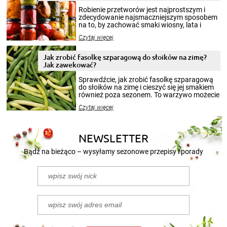
Robienie przetworów jest najprostszym i
zdecydowanie najsmaczniejszym sposobem
na to, by zachować smaki wiosny, lata i
jesieni na dłużej. Można robić setki zdjęć
Czytaj więcej
krajobrazów, by cieszyć nimi oko w sezonie
zimowym, ale to smaczny posiłek pozwoli w
pełni poczuć atmosferę cieplejszych
Jak zrobić fasolkę szparagową do słoików na zimę?
miesięcy. Przygotowanie słoików ze
Jak zawekować?
smakowitą zawartością musi obejmować
patenty, które pozwolą zachować świeżość
Sprawdźcie, jak zrobić fasolkę szparagową
przetworów.
do słoików na zimę i cieszyć się jej smakiem
również poza sezonem. To warzywo możecie
wekować na wiele sposobów. Wykorzystajcie
Czytaj więcej
nasze propozycje!
NEWSLETTER
Bądź na bieżąco – wysyłamy sezonowe przepisy i porady