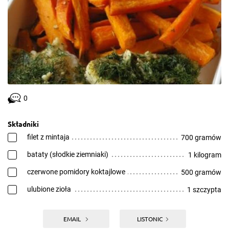
0
Składniki
filet z mintaja
700 gramów
bataty (słodkie ziemniaki)
1 kilogram
czerwone pomidory koktajlowe
500 gramów
ulubione zioła
1 szczypta
EMAIL
LISTONIC