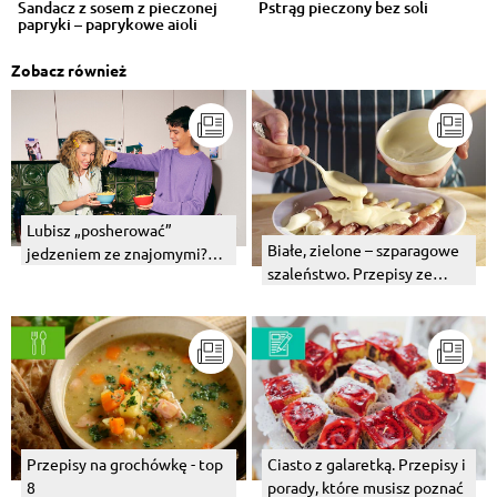
Sandacz z sosem z pieczonej
Pstrąg pieczony bez soli
papryki – paprykowe aioli
Zobacz również
Lubisz „posherować”
Białe, zielone – szparagowe
jedzeniem ze znajomymi?
szaleństwo. Przepisy ze
Czas na Mac’n Cheese!
szparagami.
Przepisy
Przepisy na grochówkę - top
Ciasto z galaretką. Przepisy i
8
porady, które musisz poznać