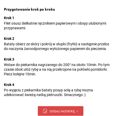
Przygotowanie krok po kroku
Krok 1
Filet osusz delikatnie ręcznikiem papierowym i obsyp ulubionymi
przyprawami.
Krok 2
Bataty obierz ze skóry i pokrój w słupki (frytki) a następnie przeloz
do naczynia żaroodpornego wyłożonego papierem do pieczenia.
Krok 3
Wstaw do piekarnika nagrzanego do 200° na około 10min. Po tym
czasie obok ułóż rybę a na nią przekrojone na połówki pomidorki.
Piecz kolejne 10min.
Krok 4
Po wyjęciu z piekarnika bataty posyp solą a rybę mozna
udekorować świeżą natką pietruszki. Smacznego :)
DODAJ NOTATKĘ